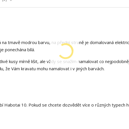
 na tmavě modrou barvu, na přední straně je domalovaná elektri
je ponechána bílá.
livé kusy mírně lišit, ale vždy se snažím namalovat co nejpodobněj
, že Vám kravatu mohu namalovat i v jiných barvách.
í Habotai 10. Pokud se chcete dozvědět více o různých typech h