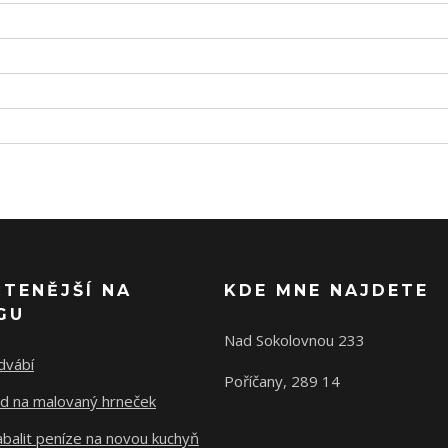
ČTENĚJŠÍ NA
KDE MNE NAJDETE
GU
Nad Sokolovnou 233
dvábí
Poříčany, 289 14
d na malovaný hrneček
abalit peníze na novou kuchyň