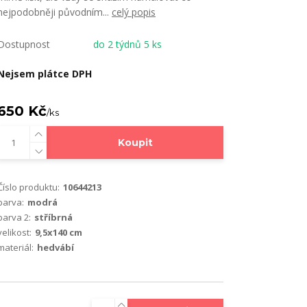
nejpodobněji původním...
celý popis
Dostupnost
do 2 týdnů 5 ks
Nejsem plátce DPH
650 Kč
/
ks
Koupit
Číslo produktu:
10644213
barva:
modrá
barva 2:
stříbrná
velikost:
9,5x140 cm
materiál:
hedvábí