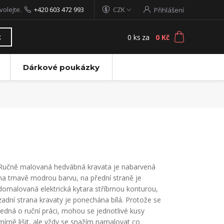
volejte.
+420 603 472 993
CZK
Přihlášení
0
ks
za
0 Kč
t
Dárkové poukázky
Ručně malovaná hedvábná kravata je nabarvená
na tmavě modrou barvu, na přední straně je
domalovaná elektrická kytara stříbrnou konturou,
zadní strana kravaty je ponechána bílá. Protože se
jedná o ruční práci, mohou se jednotlivé kusy
mírně lišit, ale vždy se snažím namalovat co