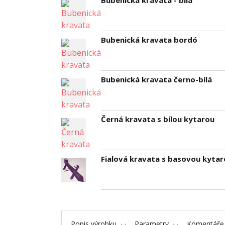
Bubenická kravata - bílá
Bubenická kravata bordó
Bubenická kravata černo-bílá
Černá kravata s bílou kytarou
Fialová kravata s basovou kytar
Popis výrobku
Parametry
Komentář