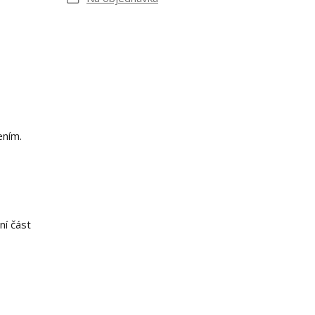
ením.
ní část