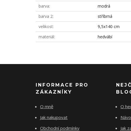
barva
modrá
barva 2
stříbrná
velikost
9,5x140 cm
materiál
hedvábí
INFORMACE PRO
NEJ
ZÁKAZNÍKY
BLO
O mně
O he
Jak nakupovat
Návo
Obchodní podmínky
Jak z