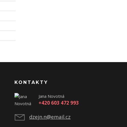
KONTAKTY
Jana Novotná
+420 603 472 993
dzejn.n@email.cz