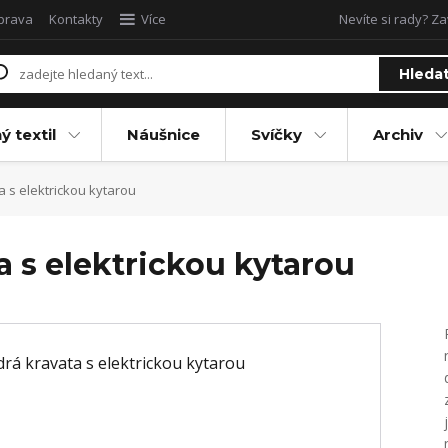
oprava
Kontakty
Více
Nevíte si rady? Za
Hleda
ý textil
Náušnice
Svíčky
Archiv
s elektrickou kytarou
 s elektrickou kytarou