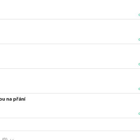
ou na přání
e
0