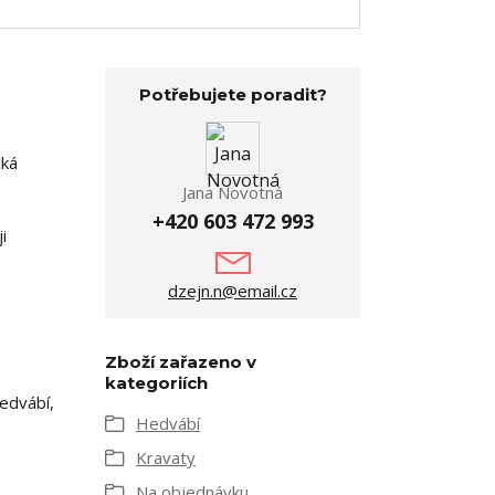
Potřebujete poradit?
cká
Jana Novotná
+420 603 472 993
i
dzejn.n@email.cz
Zboží zařazeno v
kategoriích
edvábí,
Hedvábí
Kravaty
Na objednávku