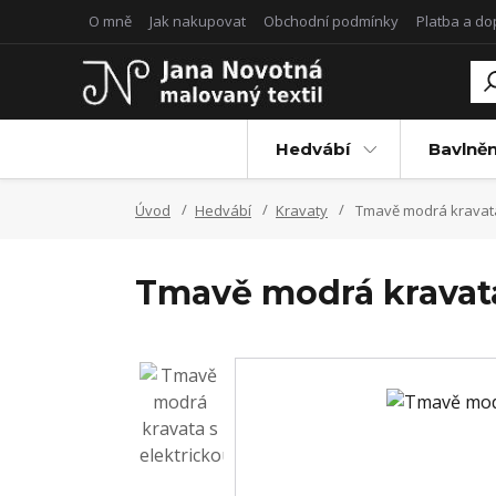
O mně
Jak nakupovat
Obchodní podmínky
Platba a d
Hedvábí
Bavlněn
Úvod
Hedvábí
Kravaty
Tmavě modrá kravata 
Tmavě modrá kravata