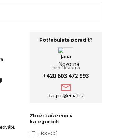
Potřebujete poradit?
vá
Jana Novotná
+420 603 472 993
i
dzejn.n@email.cz
Zboží zařazeno v
kategoriích
edvábí,
Hedvábí