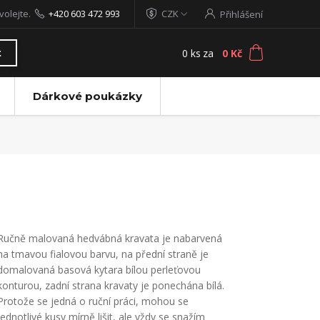
volejte.
+420 603 472 993
CZK
Přihlášení
0
ks
za
0 Kč
t
Dárkové poukázky
Ručně malovaná hedvábná kravata je nabarvená
na tmavou fialovou barvu, na přední straně je
domalovaná basová kytara bílou perleťovou
konturou, zadní strana kravaty je ponechána bílá.
Protože se jedná o ruční práci, mohou se
jednotlivé kusy mírně lišit, ale vždy se snažím