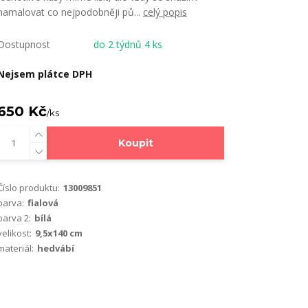
namalovat co nejpodobněji pů...
celý popis
Dostupnost
do 2 týdnů 4 ks
Nejsem plátce DPH
650 Kč
/
ks
Koupit
Číslo produktu:
13009851
barva:
fialová
barva 2:
bílá
velikost:
9,5x140 cm
materiál:
hedvábí