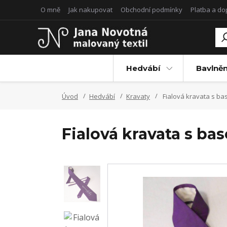
O mně
Jak nakupovat
Obchodní podmínky
Platba a d
Hedvábí
Bavlněn
Úvod
Hedvábí
Kravaty
Fialová kravata s ba
Fialová kravata s ba