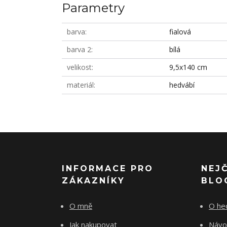
Parametry
barva
fialová
barva 2
bílá
velikost
9,5x140 cm
materiál
hedvábí
INFORMACE PRO
NEJ
ZÁKAZNÍKY
BLO
O mně
O he
Jak nakupovat
Návo