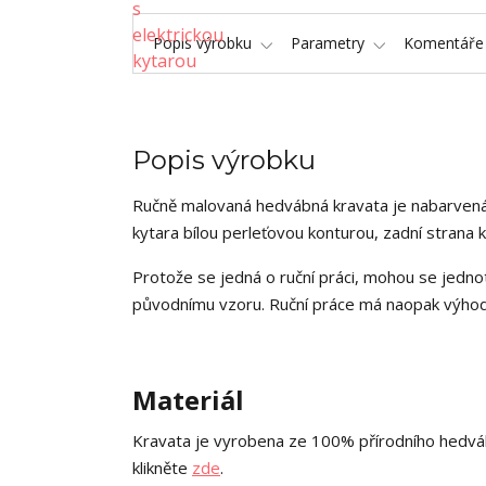
Popis výrobku
Parametry
Komentář
Popis výrobku
Ručně malovaná hedvábná kravata je nabarvená
kytara bílou perleťovou konturou, zadní strana k
Protože se jedná o ruční práci, mohou se jednot
původnímu vzoru. Ruční práce má naopak výhodu
Materiál
Kravata je vyrobena ze 100% přírodního hedváb
klikněte
zde
.