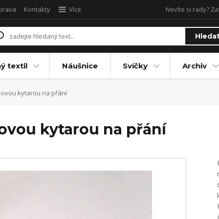
oprava
Kontakty
Více
Nevíte si rady? Za
Hleda
ý textil
Náušnice
Svíčky
Archiv
sovou kytarou na přání
sovou kytarou na přání