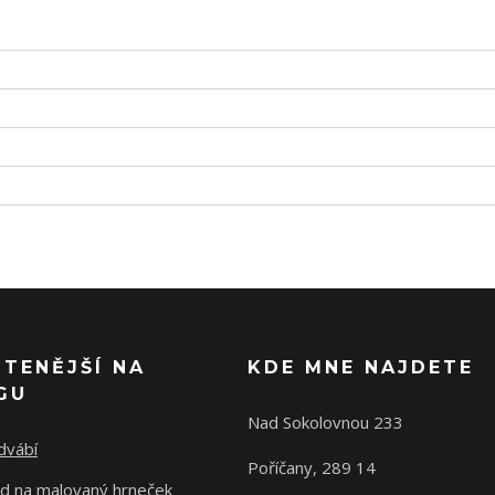
ČTENĚJŠÍ NA
KDE MNE NAJDETE
GU
Nad Sokolovnou 233
dvábí
Poříčany, 289 14
d na malovaný hrneček