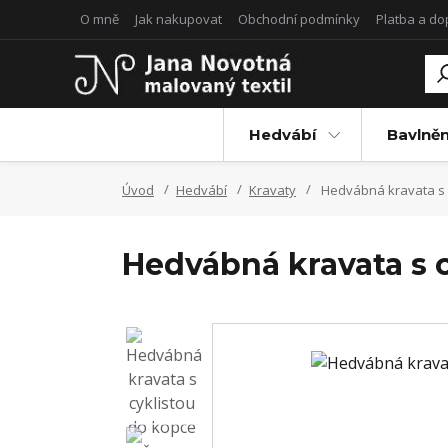
O mně
Jak nakupovat
Obchodní podmínky
Platba a d
Hedvábí
Bavlněn
Úvod
Hedvábí
Kravaty
Hedvábná kravata s c
Hedvábná kravata s 