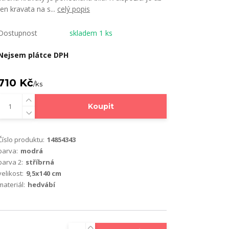
jen kravata na s...
celý popis
Dostupnost
skladem 1 ks
Nejsem plátce DPH
710 Kč
/
ks
Koupit
Číslo produktu:
14854343
barva:
modrá
barva 2:
stříbrná
velikost:
9,5x140 cm
materiál:
hedvábí