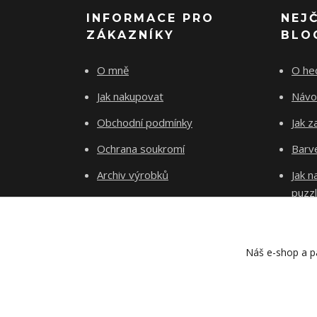
INFORMACE PRO
NEJ
ZÁKAZNÍKY
BLO
O mně
O he
Jak nakupovat
Návo
Obchodní podmínky
Jak z
Ochrana soukromí
Barve
Archiv výrobků
Jak 
puzz
Kontakty
Blog
Náš e-shop a pa