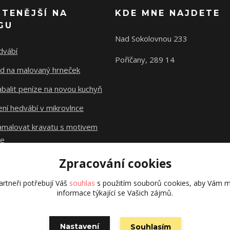
ČTENĚJŠÍ NA
KDE MNE NAJDETE
GU
Nad Sokolovnou 233
dvábí
Poříčany, 289 14
d na malovaný hrneček
abalit peníze na novou kuchyň
ní hedvábí v mikrovlnce
namalovat kravatu s motivem
le
Zpracování cookies
Původní stránky
dzejn.cz
rtneři potřebují Váš
souhlas
s použitím souborů cookies, aby Vám m
informace týkající se Vašich zájmů.
Nastavení
Souhlasím