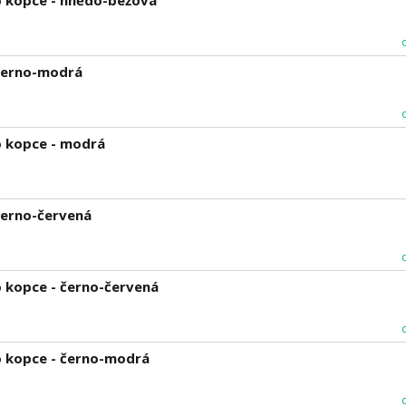
o kopce - hnědo-béžová
 černo-modrá
o kopce - modrá
černo-červená
 kopce - černo-červená
o kopce - černo-modrá