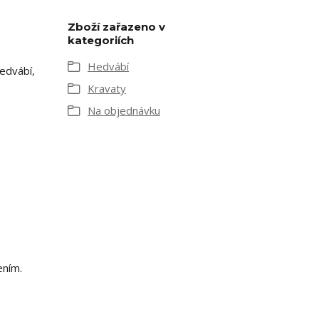
Zboží zařazeno v
kategoriích
Hedvábí
edvábí,
Kravaty
Na objednávku
ením.