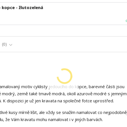
 kopce - žlutozelená
e
0
malovaný motiv cyklisty jedoucího do kopce, barevné části jsou
avě modrý, země také tmavě modrá, okolí azurově modré s jemným
. K dispozici je už jen kravata na společné fotce uprostřed.
livé kusy mírně lišit, ale vždy se snažím namalovat co nejpodobněj
, že Vám kravatu mohu namalovat i v jiných barvách.