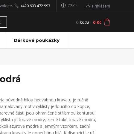
volejte.
+420 603 472 993
CZK
Přihlášení
0
ks
za
0 Kč
t
Dárkové poukázky
modrá
Na původně bílou hedvábnou kravatu je ručně
namalovaný motiv cyklisty jedoucího do kopce,
barevné části jsou ohraničené stříbrnou konturou,
cyklista je tmavě modrý, země také tmavě modrá,
okolí azurově modré s jemným vzorkem, zadní
strana kravaty je ponechána bílá. K dispozici je už