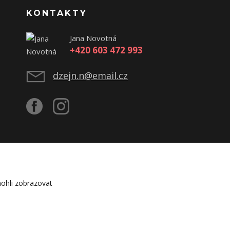
KONTAKTY
Jana Novotná
+420 603 472 993
dzejn.n@email.cz
ohli zobrazovat