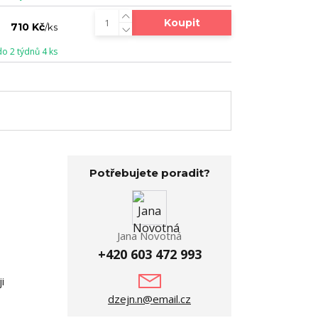
Koupit
710 Kč
/
ks
do 2 týdnů 4 ks
Potřebujete poradit?
Jana Novotná
+420 603 472 993
i
dzejn.n@email.cz