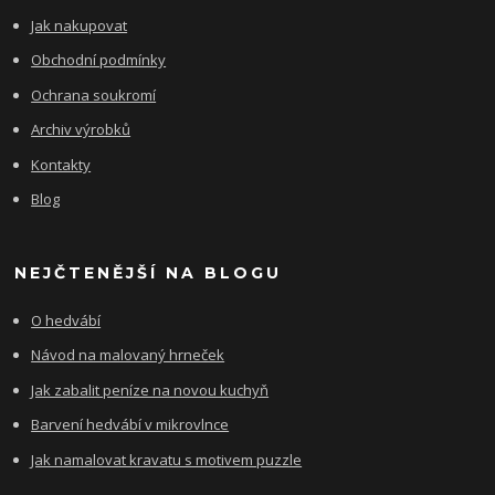
Jak nakupovat
Obchodní podmínky
Ochrana soukromí
Archiv výrobků
Kontakty
Blog
NEJČTENĚJŠÍ NA BLOGU
O hedvábí
Návod na malovaný hrneček
Jak zabalit peníze na novou kuchyň
Barvení hedvábí v mikrovlnce
Jak namalovat kravatu s motivem puzzle