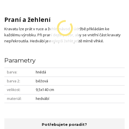
Praní a žehlení
Kravatu lze prát v ruce a žehlit, návod k údržbě přikládám ke
každému výrobku. Při praní dejte pozor, aby se vnitřní část kravaty
nepřekroutila. Hedvábí je nejlepší žehlit ještě mírně vlhké.
Parametry
barva
hnědá
barva 2
béžová
velikost
9,5x140 cm
materiál
hedvábí
Potřebujete poradit?