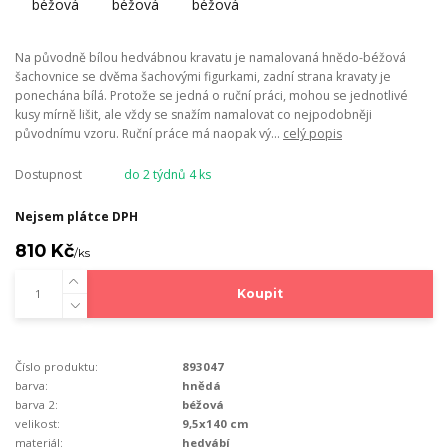
Na původně bílou hedvábnou kravatu je namalovaná hnědo-béžová
šachovnice se dvěma šachovými figurkami, zadní strana kravaty je
ponechána bílá. Protože se jedná o ruční práci, mohou se jednotlivé
kusy mírně lišit, ale vždy se snažím namalovat co nejpodobněji
původnímu vzoru. Ruční práce má naopak vý...
celý popis
Dostupnost
do 2 týdnů 4 ks
Nejsem plátce DPH
810 Kč
/
ks
Koupit
Číslo produktu:
893047
barva:
hnědá
barva 2:
béžová
velikost:
9,5x140 cm
materiál:
hedvábí