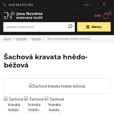
+420 603 472 993
CZK
0
0 Kč
Menu
Úvod
Hedvábí
Kravaty
Šachová kravata hnědo-béžová
Šachová kravata hnědo-
béžová