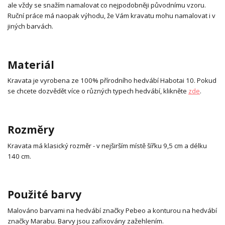
ale vždy se snažím namalovat co nejpodobněji původnímu vzoru.
Ruční práce má naopak výhodu, že Vám kravatu mohu namalovat i v
jiných barvách.
Materiál
Kravata je vyrobena ze 100% přírodního hedvábí Habotai 10. Pokud
se chcete dozvědět více o různých typech hedvábí, klikněte
zde
.
Rozměry
Kravata má klasický rozměr - v nejširším místě šířku 9,5 cm a délku
140 cm.
Použité barvy
Malováno barvami na hedvábí značky Pebeo a konturou na hedvábí
značky Marabu. Barvy jsou zafixovány zažehlením.