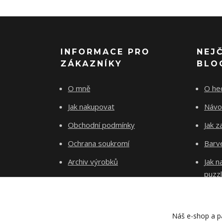
INFORMACE PRO
NEJ
ZÁKAZNÍKY
BLO
O mně
O he
Jak nakupovat
Návo
Obchodní podmínky
Jak z
Ochrana soukromí
Barve
Archiv výrobků
Jak 
puzz
Kontakty
Blog
Náš e-shop a pa