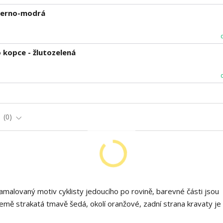
 černo-modrá
 kopce - žlutozelená
e
0
malovaný motiv cyklisty jedoucího po rovině, barevné části jsou
země strakatá tmavě šedá, okolí oranžové, zadní strana kravaty je