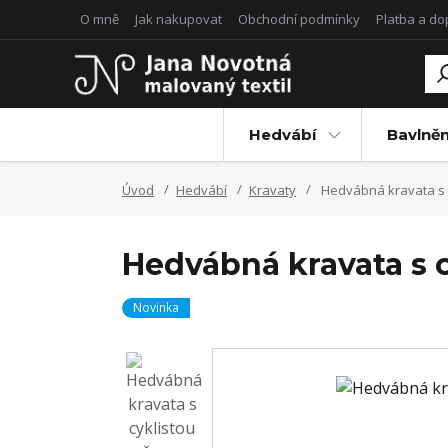
O mně
Jak nakupovat
Obchodní podmínky
Platba a d
Hedvábí
Bavlněn
Úvod
Hedvábí
Kravaty
Hedvábná kravata s c
Hedvábná kravata s c
Novinka