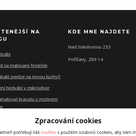
ČTENĚJŠÍ NA
KDE MNE NAJDETE
GU
Nad Sokolovnou 233
dvábí
Poříčany, 289 14
d na malovaný hrneček
abalit peníze na novou kuchyň
ní hedvábí v mikrovlnce
namalovat kravatu s motivem
le
Zpracování cookies
Původní stránky
dzejn.cz
rtneři potřebují Váš
souhlas
s použitím souborů cookies, aby Vám m