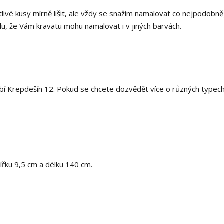
livé kusy mírně lišit, ale vždy se snažím namalovat co nejpodobněj
, že Vám kravatu mohu namalovat i v jiných barvách.
bí Krepdešín 12. Pokud se chcete dozvědět více o různých typec
šířku 9,5 cm a délku 140 cm.