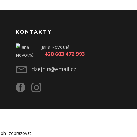
KONTAKTY
Jana Novotná
+420 603 472 993
dzejn.n@email.cz
ohli zobrazovat