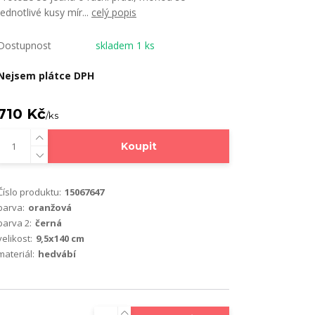
jednotlivé kusy mír...
celý popis
Dostupnost
skladem 1 ks
Nejsem plátce DPH
710 Kč
/
ks
Koupit
Číslo produktu:
15067647
barva:
oranžová
barva 2:
černá
velikost:
9,5x140 cm
materiál:
hedvábí