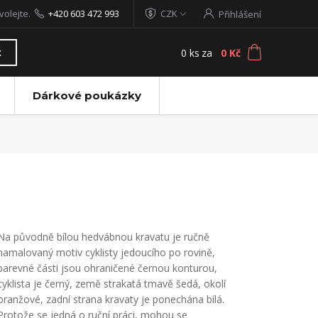
volejte.
+420 603 472 993
CZK
Přihlášení
0
ks
za
0 Kč
t
Dárkové poukázky
Na původně bílou hedvábnou kravatu je ručně
namalovaný motiv cyklisty jedoucího po rovině,
barevné části jsou ohraničené černou konturou,
cyklista je černý, země strakatá tmavě šedá, okolí
oranžové, zadní strana kravaty je ponechána bílá.
Protože se jedná o ruční práci, mohou se