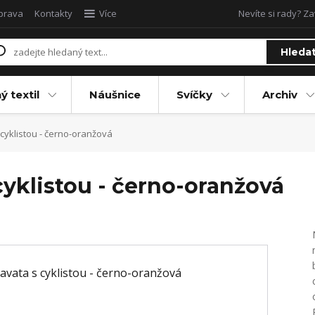
oprava
Kontakty
Více
Nevíte si rady? Za
Hleda
ý textil
Náušnice
Svíčky
Archiv
yklistou - černo-oranžová
yklistou - černo-oranžová