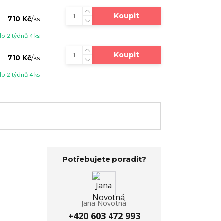
Koupit
710 Kč
/
ks
do 2 týdnů 4 ks
Koupit
710 Kč
/
ks
do 2 týdnů 4 ks
Potřebujete poradit?
Jana Novotná
+420 603 472 993