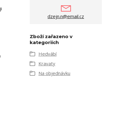
i
dzejn.n@email.cz
Zboží zařazeno v
kategoriích
Hedvábí
h
Kravaty
Na objednávku