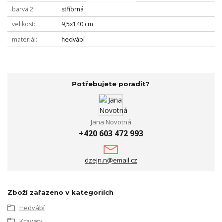
barva 2
stříbrná
velikost
9,5x140 cm
materiál
hedvábí
Potřebujete poradit?
Jana Novotná
+420 603 472 993
dzejn.n@email.cz
Zboží zařazeno v kategoriích
Hedvábí
Kravaty