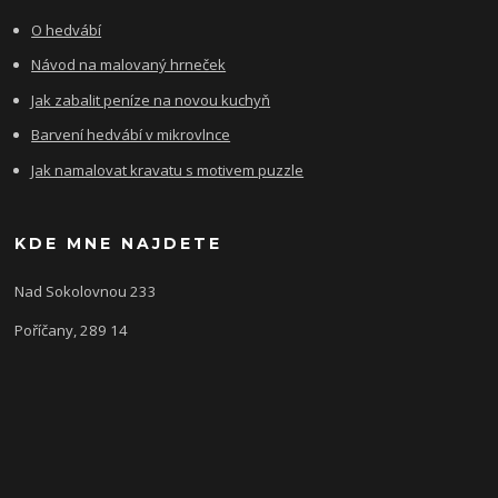
O hedvábí
Návod na malovaný hrneček
Jak zabalit peníze na novou kuchyň
Barvení hedvábí v mikrovlnce
Jak namalovat kravatu s motivem puzzle
KDE MNE NAJDETE
Nad Sokolovnou 233
Poříčany, 289 14