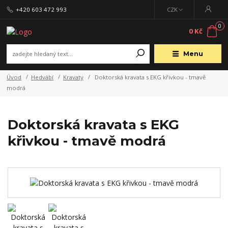
+420 603 472 993
CZK
0
0 Kč
Menu
Úvod
Hedvábí
Kravaty
Doktorská kravata s EKG křivkou - tmavě
modrá
Doktorská kravata s EKG
křivkou - tmavě modrá