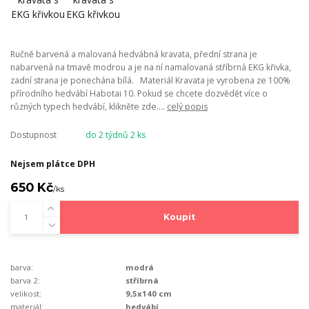
Ručně barvená a malovaná hedvábná kravata, přední strana je
nabarvená na tmavě modrou a je na ní namalovaná stříbrná EKG křivka,
zadní strana je ponechána bílá. Materiál Kravata je vyrobena ze 100%
přírodního hedvábí Habotai 10. Pokud se chcete dozvědět více o
různých typech hedvábí, klikněte zde....
celý popis
Dostupnost
do 2 týdnů 2 ks
Nejsem plátce DPH
650 Kč
/
ks
Koupit
barva:
modrá
barva 2:
stříbrná
velikost:
9,5x140 cm
materiál:
hedvábí