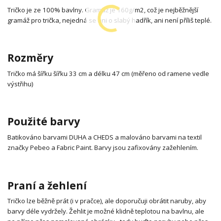
Tričko je ze 100% bavlny. Gramáž je 160g/m2, což je nejběžnější
gramáž pro trička, nejedná se ani o slabý hadřík, ani není příliš teplé.
Rozměry
Tričko má šířku šířku 33 cm a délku 47 cm (měřeno od ramene vedle
výstřihu)
Použité barvy
Batikováno barvami DUHA a CHEDS a malováno barvami na textil
značky Pebeo a Fabric Paint. Barvy jsou zafixovány zažehlením.
Praní a žehlení
Tričko lze běžně prát (i v pračce), ale doporučuji obrátit naruby, aby
barvy déle vydržely. Žehlit je možné klidně teplotou na bavlnu, ale