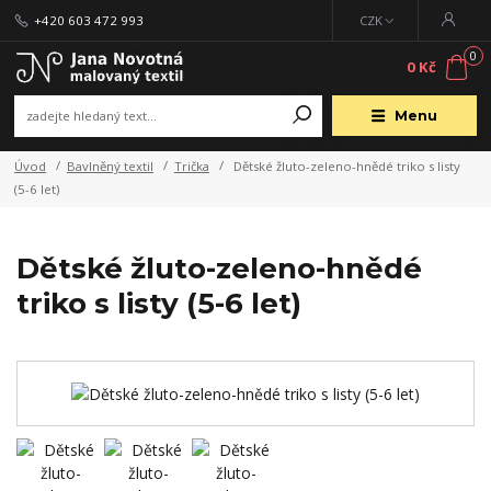
+420 603 472 993
CZK
0
0 Kč
Menu
Úvod
Bavlněný textil
Trička
Dětské žluto-zeleno-hnědé triko s listy
(5-6 let)
Dětské žluto-zeleno-hnědé
triko s listy (5-6 let)