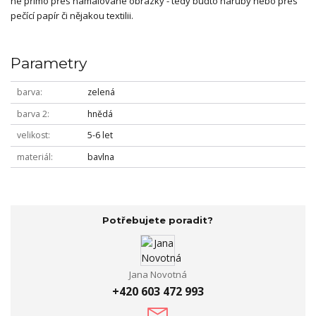
ne přímo přes namalované obrázky - tedy buďto naruby nebo přes
pečící papír či nějakou textilii.
Parametry
barva
zelená
barva 2
hnědá
velikost
5-6 let
materiál
bavlna
Potřebujete poradit?
Jana Novotná
+420 603 472 993