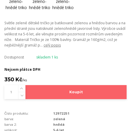
Světle zelené dětské tričko je batikované zelenou a hnědou barvou a na
přední straně jsou natisknuté zelenohnědé javorové listy. Výrobce uvádí
velikost na 5-6 let, ale věnujte prosím pozornost rozměrům uvedeným
níže. Materiál Tričko je ze 100% bavlny. Gramáž je 160g/m2, což je
nejběžnější gramáž p...
celý popis
Dostupnost
skladem 1 ks
Nejsem plátce DPH
350 Kč
/
ks
Koupit
Číslo produktu:
12972251
barva:
zelená
barva 2:
hnědá
velikost:
5-6 let