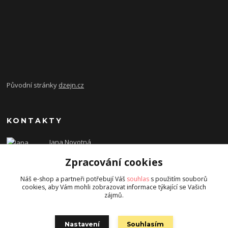
Původní stránky
dzejn.cz
KONTAKTY
Jana Novotná
+420 603 472 993
Zpracování cookies
dzejn.n@email.cz
Náš e-shop a partneři potřebují Váš
souhlas
s použitím souborů
cookies, aby Vám mohli zobrazovat informace týkající se Vašich
zájmů.
Nastavení
Souhlasím