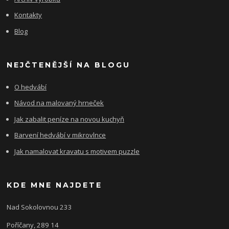
Kontakty
Blog
NEJČTENĚJŠÍ NA BLOGU
O hedvábí
Návod na malovaný hrneček
Jak zabalit peníze na novou kuchyň
Barvení hedvábí v mikrovlnce
Jak namalovat kravatu s motivem puzzle
KDE MNE NAJDETE
Nad Sokolovnou 233
Poříčany, 289 14