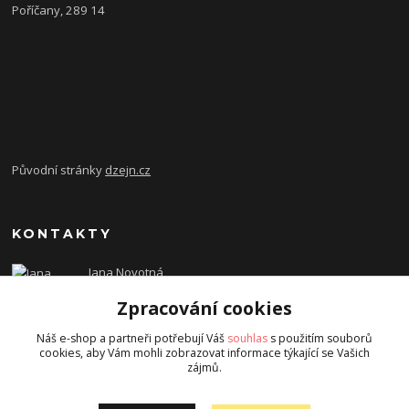
Poříčany, 289 14
Původní stránky
dzejn.cz
KONTAKTY
Jana Novotná
+420 603 472 993
Zpracování cookies
dzejn.n@email.cz
Náš e-shop a partneři potřebují Váš
souhlas
s použitím souborů
cookies, aby Vám mohli zobrazovat informace týkající se Vašich
zájmů.