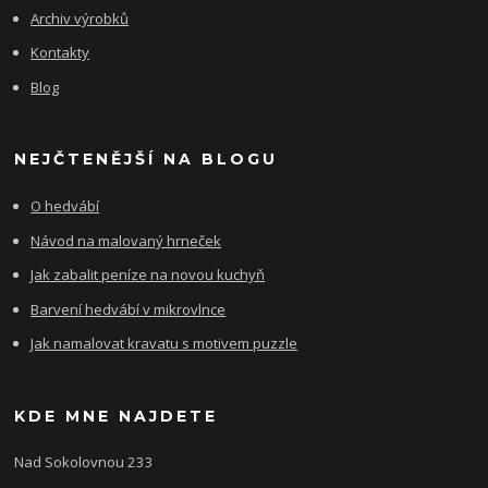
Archiv výrobků
Kontakty
Blog
NEJČTENĚJŠÍ NA BLOGU
O hedvábí
Návod na malovaný hrneček
Jak zabalit peníze na novou kuchyň
Barvení hedvábí v mikrovlnce
Jak namalovat kravatu s motivem puzzle
KDE MNE NAJDETE
Nad Sokolovnou 233