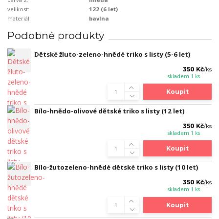
velikost:
122 (6 let)
materiál:
bavlna
Podobné produkty
Dětské žluto-zeleno-hnědé triko s listy (5-6 let)
350 Kč
/
ks
skladem 1 ks
Koupit
Bílo-hnědo-olivové dětské triko s listy (12 let)
350 Kč
/
ks
skladem 1 ks
Koupit
Bílo-žutozeleno-hnědé dětské triko s listy (10 let)
350 Kč
/
ks
skladem 1 ks
Koupit