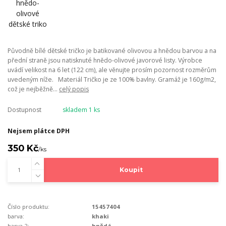
Původně bílé dětské tričko je batikované olivovou a hnědou barvou a na
přední straně jsou natisknuté hnědo-olivové javorové listy. Výrobce
uvádí velikost na 6 let (122 cm), ale věnujte prosím pozornost rozměrům
uvedeným níže. Materiál Tričko je ze 100% bavlny. Gramáž je 160g/m2,
což je nejběžně...
celý popis
Dostupnost
skladem 1 ks
Nejsem plátce DPH
350 Kč
/
ks
Koupit
Číslo produktu:
15457404
barva:
khaki
barva 2:
hnědá