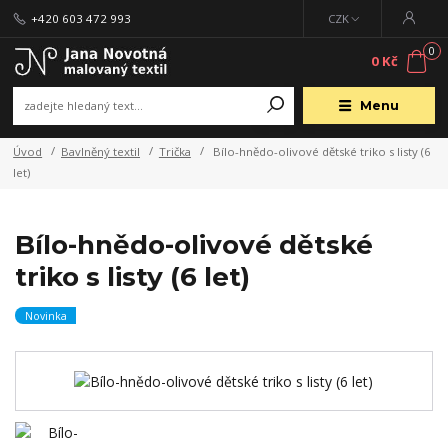
+420 603 472 993
CZK
0
0 Kč
Menu
Úvod
Bavlněný textil
Trička
Bílo-hnědo-olivové dětské triko s listy (6
let)
Bílo-hnědo-olivové dětské
triko s listy (6 let)
Novinka