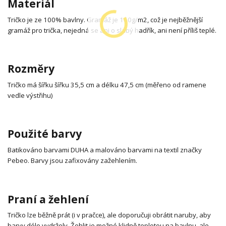
Materiál
Tričko je ze 100% bavlny. Gramáž je 160g/m2, což je nejběžnější
gramáž pro trička, nejedná se ani o slabý hadřík, ani není příliš teplé.
Rozměry
Tričko má šířku šířku 35,5 cm a délku 47,5 cm (měřeno od ramene
vedle výstřihu)
Použité barvy
Batikováno barvami DUHA a malováno barvami na textil značky
Pebeo. Barvy jsou zafixovány zažehlením.
Praní a žehlení
Tričko lze běžně prát (i v pračce), ale doporučuji obrátit naruby, aby
barvy déle vydržely. Žehlit je možné klidně teplotou na bavlnu, ale