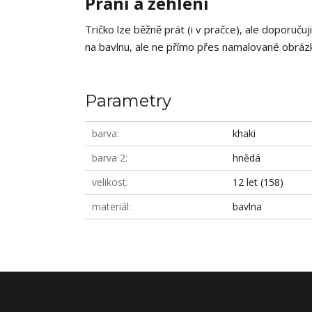
Praní a žehlení
Tričko lze běžně prát (i v pračce), ale doporučuj
na bavlnu, ale ne přímo přes namalované obrázky
Parametry
barva
khaki
barva 2
hnědá
velikost
12 let (158)
materiál
bavlna