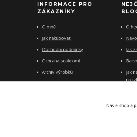
INFORMACE PRO
NEJ
ZÁKAZNÍKY
BLO
O mně
O he
Jak nakupovat
Návo
Obchodní podmínky
Jak z
Ochrana soukromí
Barve
Archiv výrobků
Jak 
puzz
Kontakty
Blog
Náš e-shop a pa