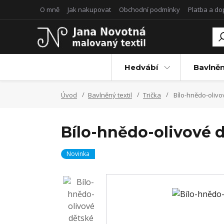
O mně
Jak nakupovat
Obchodní podmínky
Platba a d
Hedvábí
Bavlněn
Úvod
Bavlněný textil
Trička
Bílo-hnědo-olivové
Bílo-hnědo-olivové dět
Novinka