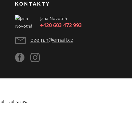
KONTAKTY
Jana Novotná
+420 603 472 993
dzejn.n@email.cz
ohli zobrazovat