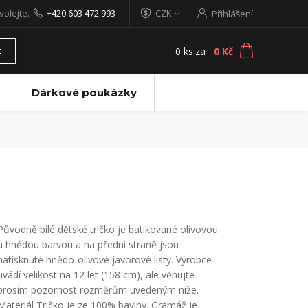
volejte.
+420 603 472 993
CZK
Přihlášení
0
ks
za
0 Kč
t
Dárkové poukázky
Původně bílé dětské tričko je batikované olivovou
a hnědou barvou a na přední straně jsou
natisknuté hnědo-olivové javorové listy. Výrobce
uvádí velikost na 12 let (158 cm), ale věnujte
prosím pozornost rozměrům uvedeným níže.
Materiál Tričko je ze 100% bavlny. Gramáž je