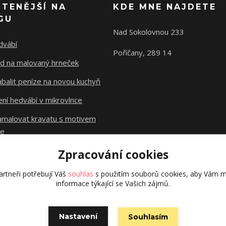
ČTENĚJŠÍ NA
KDE MNE NAJDETE
GU
Nad Sokolovnou 233
dvábí
Poříčany, 289 14
d na malovaný hrneček
abalit peníze na novou kuchyň
ní hedvábí v mikrovlnce
namalovat kravatu s motivem
le
Zpracování cookies
Původní stránky
dzejn.cz
rtneři potřebují Váš
souhlas
s použitím souborů cookies, aby Vám m
informace týkající se Vašich zájmů.
Nastavení
Souhlasím