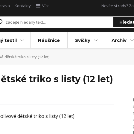
oprava
Kontakty
Více
Nevíte si rady? Za
Hleda
ý textil
Náušnice
Svíčky
Archiv
 dětské triko s listy (12 let)
ské triko s listy (12 let)