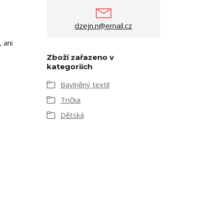
dzejn.n@email.cz
 ani
Zboží zařazeno v
kategoriích
Bavlněný textil
Trička
Dětská