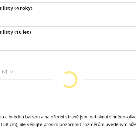
 listy (4 roky)
 listy (10 let)
e
0
vou a hnědou barvou a na přední straně jsou natisknuté hnědo-oliv
et (158 cm), ale věnujte prosím pozornost rozměrům uvedeným níže