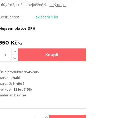
160g/m2, což je nejběžnějš...
celý popis
Dostupnost
skladem 1 ks
Nejsem plátce DPH
350 Kč
/
ks
Koupit
Číslo produktu:
15457415
barva:
khaki
barva 2:
hnědá
velikost:
12 let (158)
materiál:
bavlna