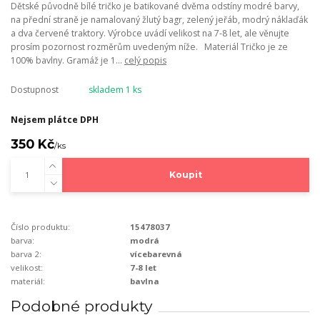
Dětské původně bílé tričko je batikované dvěma odstíny modré barvy,
na přední straně je namalovaný žlutý bagr, zelený jeřáb, modrý náklaďák
a dva červené traktory. Výrobce uvádí velikost na 7-8 let, ale věnujte
prosím pozornost rozměrům uvedeným níže. Materiál Tričko je ze
100% bavlny. Gramáž je 1...
celý popis
Dostupnost
skladem 1 ks
Nejsem plátce DPH
350 Kč
/
ks
Koupit
Číslo produktu:
15478037
barva:
modrá
barva 2:
vícebarevná
velikost:
7-8 let
materiál:
bavlna
Podobné produkty