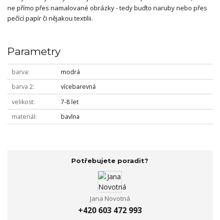
ne přímo přes namalované obrázky - tedy buďto naruby nebo přes
pečící papír či nějakou textilii.
Parametry
barva
modrá
barva 2
vícebarevná
velikost
7-8 let
materiál
bavlna
Potřebujete poradit?
Jana Novotná
+420 603 472 993