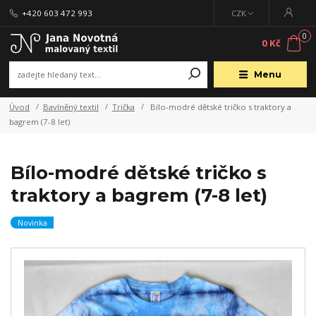
+420 603 472 993
CZK
0
0 Kč
Menu
Úvod
Bavlněný textil
Trička
Bílo-modré dětské tričko s traktory a
bagrem (7-8 let)
Bílo-modré dětské tričko s
traktory a bagrem (7-8 let)
Novinka