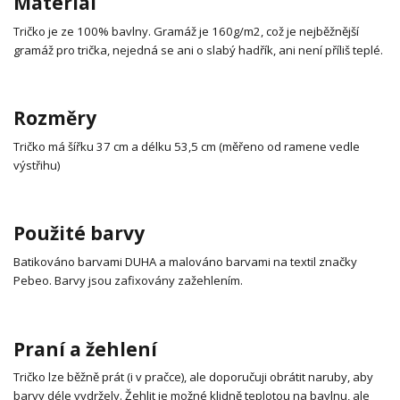
Materiál
Tričko je ze 100% bavlny. Gramáž je 160g/m2, což je nejběžnější
gramáž pro trička, nejedná se ani o slabý hadřík, ani není příliš teplé.
Rozměry
Tričko má šířku 37 cm a délku 53,5 cm (měřeno od ramene vedle
výstřihu)
Použité barvy
Batikováno barvami DUHA a malováno barvami na textil značky
Pebeo. Barvy jsou zafixovány zažehlením.
Praní a žehlení
Tričko lze běžně prát (i v pračce), ale doporučuji obrátit naruby, aby
barvy déle vydržely. Žehlit je možné klidně teplotou na bavlnu, ale