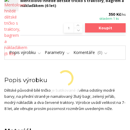
Mentolovo-hnědé dětské tričko s traktory, bagrem a
náklaďákem (6 let)
350 Kč
/
ks
skladem 1 ks
Koupit
Popis výrobku
Parametry
Komentáře
0
Popis výrobku
Dětské původně bílé tričko je batikované dvěma odstíny modré
barvy, na přední straně je namalovaný žlutý bagr, zelený jeřáb,
modrý náklaďák a dva červené traktory. Výrobce uvádí velikost na 7-
8 let, ale věnujte prosím pozornost rozměrům uvedeným níže.