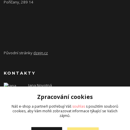
Poříčany, 289 14
Původní stránky
dzejn.cz
KONTAKTY
Jana Novotná
+420 603 472 993
Zpracování cookies
dzejn.n@email.cz
Náš e-shop a partneři potřebují Váš
souhlas
s použitím souborů
cookies, aby Vám mohli zobrazovat informace týkající se Vašich
zájmů.