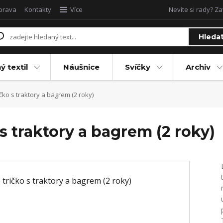
oprava
Kontakty
Více
Nevíte si rady? Za
Hleda
ý textil
Náušnice
Svíčky
Archiv
ko s traktory a bagrem (2 roky)
s traktory a bagrem (2 roky)