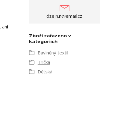
dzejn.n@email.cz
 ani
Zboží zařazeno v
kategoriích
Bavlněný textil
Trička
Dětská