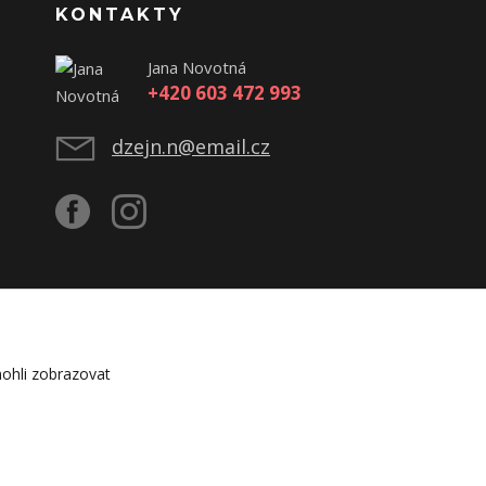
KONTAKTY
Jana Novotná
+420 603 472 993
dzejn.n@email.cz
ohli zobrazovat