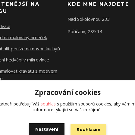
ČTENĚJŠÍ NA
KDE MNE NAJDETE
GU
Nad Sokolovnou 233
dvábí
Poříčany, 289 14
d na malovaný hrneček
abalit peníze na novou kuchyň
ní hedvábí v mikrovlnce
namalovat kravatu s motivem
le
Zpracování cookies
Původní stránky
dzejn.cz
rtneři potřebují Váš
souhlas
s použitím souborů cookies, aby Vám m
informace týkající se Vašich zájmů.
Nastavení
Souhlasím