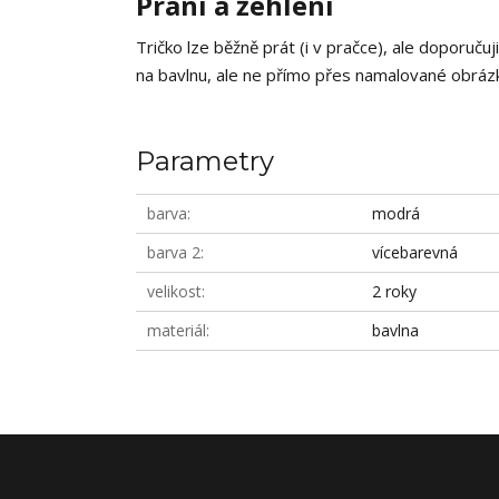
Praní a žehlení
Tričko lze běžně prát (i v pračce), ale doporučuj
na bavlnu, ale ne přímo přes namalované obrázky
Parametry
barva
modrá
barva 2
vícebarevná
velikost
2 roky
materiál
bavlna