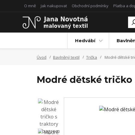
O mně
Jak nakupovat
Obchodní podmínky
Platba a d
Hedvábí
Bavlněn
Úvod
Bavlněný textil
Trička
Modré dětské trič
Modré dětské tričko 