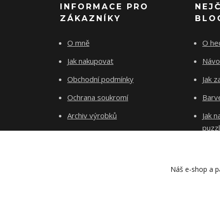
INFORMACE PRO
NEJ
ZÁKAZNÍKY
BLO
O mně
O he
Jak nakupovat
Návo
Obchodní podmínky
Jak z
Ochrana soukromí
Barve
Archiv výrobků
Jak 
puzz
Kontakty
Blog
Náš e-shop a pa