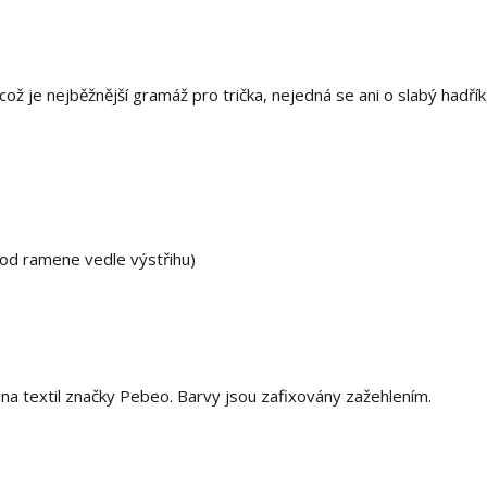
ž je nejběžnější gramáž pro trička, nejedná se ani o slabý hadřík,
 od ramene vedle výstřihu)
 textil značky Pebeo. Barvy jsou zafixovány zažehlením.