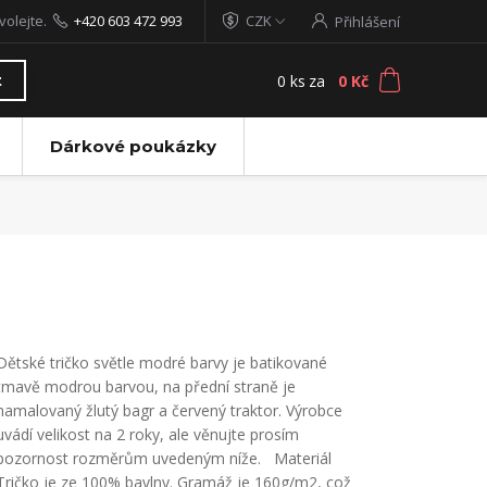
volejte.
+420 603 472 993
CZK
Přihlášení
0
ks
za
0 Kč
t
Dárkové poukázky
Dětské tričko světle modré barvy je batikované
tmavě modrou barvou, na přední straně je
namalovaný žlutý bagr a červený traktor. Výrobce
uvádí velikost na 2 roky, ale věnujte prosím
pozornost rozměrům uvedeným níže. Materiál
Tričko je ze 100% bavlny. Gramáž je 160g/m2, což