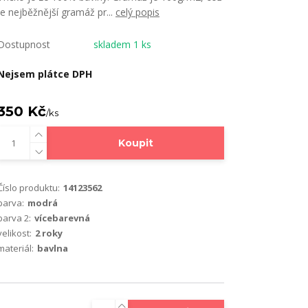
je nejběžnější gramáž pr...
celý popis
Dostupnost
skladem 1 ks
Nejsem plátce DPH
350 Kč
/
ks
Koupit
Číslo produktu:
14123562
barva:
modrá
barva 2:
vícebarevná
velikost:
2 roky
materiál:
bavlna