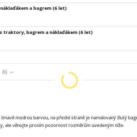
 náklaďákem a bagrem (6 let)
s traktory, bagrem a náklaďákem (6 let)
e
0
é tmavě modrou barvou, na přední straně je namalovaný žlutý bag
roky, ale věnujte prosím pozornost rozměrům uvedeným níže.