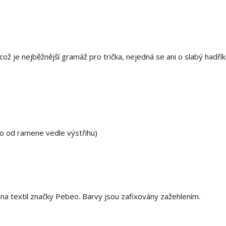
ž je nejběžnější gramáž pro trička, nejedná se ani o slabý hadřík,
no od ramene vedle výstřihu)
 textil značky Pebeo. Barvy jsou zafixovány zažehlením.