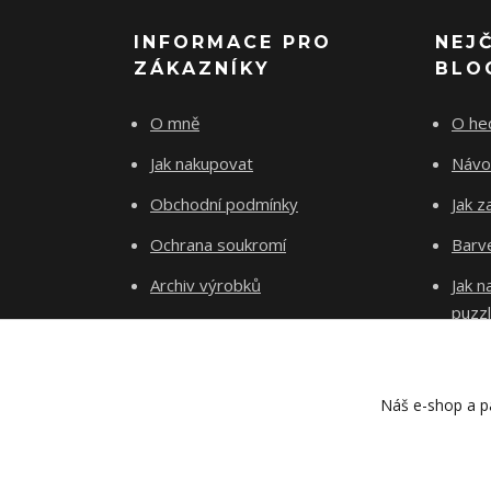
INFORMACE PRO
NEJ
ZÁKAZNÍKY
BLO
O mně
O he
Jak nakupovat
Návo
Obchodní podmínky
Jak z
Ochrana soukromí
Barve
Archiv výrobků
Jak 
puzz
Kontakty
Blog
Náš e-shop a pa