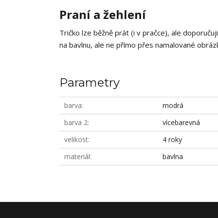
Praní a žehlení
Tričko lze běžně prát (i v pračce), ale doporučuj
na bavlnu, ale ne přímo přes namalované obrázky
Parametry
barva
modrá
barva 2
vícebarevná
velikost
4 roky
materiál
bavlna