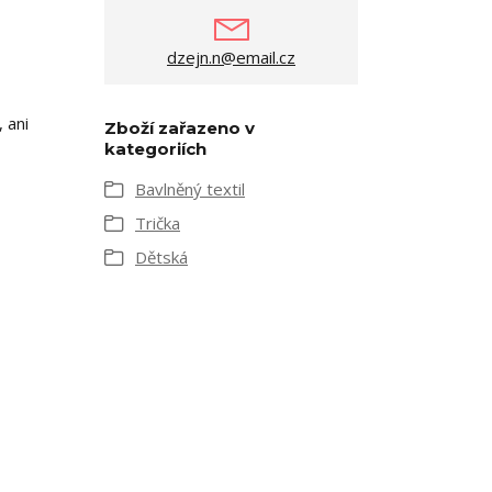
dzejn.n@email.cz
 ani
Zboží zařazeno v
kategoriích
Bavlněný textil
Trička
Dětská