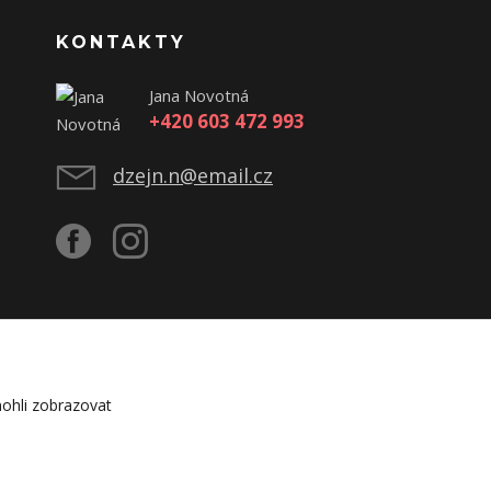
KONTAKTY
Jana Novotná
+420 603 472 993
dzejn.n@email.cz
ohli zobrazovat