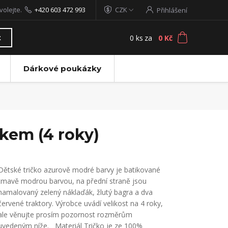
volejte.
+420 603 472 993
CZK
Přihlášení
0
ks
za
0 Kč
t
Dárkové poukázky
ákem (4 roky)
Dětské tričko azurově modré barvy je batikované
tmavě modrou barvou, na přední straně jsou
namalovaný zelený náklaďák, žlutý bagra a dva
červené traktory. Výrobce uvádí velikost na 4 roky,
ale věnujte prosím pozornost rozměrům
uvedeným níže. Materiál Tričko je ze 100%