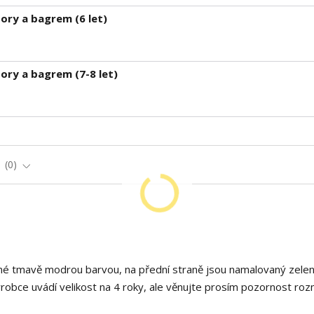
ory a bagrem (6 let)
ory a bagrem (7-8 let)
e
0
ané tmavě modrou barvou, na přední straně jsou namalovaný zele
Výrobce uvádí velikost na 4 roky, ale věnujte prosím pozornost r