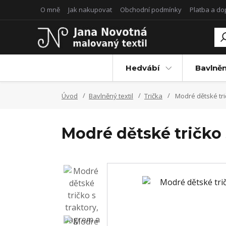
O mně
Jak nakupovat
Obchodní podmínky
Platba a d
Hedvábí
Bavlněn
Úvod
Bavlněný textil
Trička
Modré dětské tri
Modré dětské tričko 