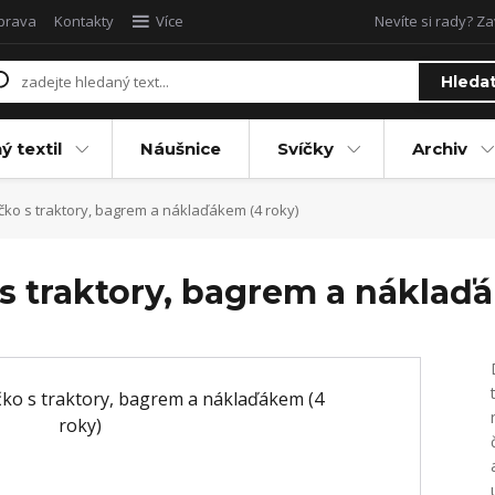
oprava
Kontakty
Více
Nevíte si rady? Za
Hleda
ý textil
Náušnice
Svíčky
Archiv
čko s traktory, bagrem a náklaďákem (4 roky)
s traktory, bagrem a náklaď