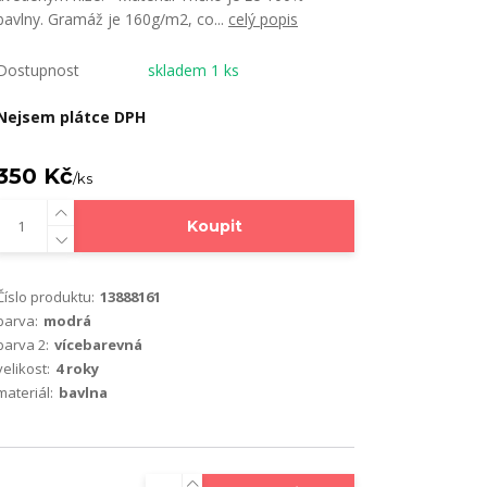
bavlny. Gramáž je 160g/m2, co...
celý popis
Dostupnost
skladem 1 ks
Nejsem plátce DPH
350 Kč
/
ks
Koupit
Číslo produktu:
13888161
barva:
modrá
barva 2:
vícebarevná
velikost:
4 roky
materiál:
bavlna