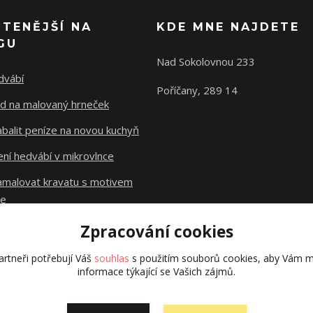
ČTENĚJŠÍ NA
KDE MNE NAJDETE
GU
Nad Sokolovnou 233
dvábí
Poříčany, 289 14
d na malovaný hrneček
abalit peníze na novou kuchyň
ní hedvábí v mikrovlnce
namalovat kravatu s motivem
le
Zpracování cookies
Původní stránky
dzejn.cz
rtneři potřebují Váš
souhlas
s použitím souborů cookies, aby Vám m
informace týkající se Vašich zájmů.