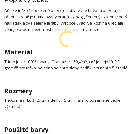
Dětské tričko žlutozelené barvy je batikované hnědou barvou, na
přední straně je namalovaný oranžový bagr, červený traktor, modrý
náklaďák a dva zelené jeřáby. Výrobce uvádí velikost na 6 let, ale
věnujte prosím pozornost rozměrům uvedeným níže.
Materiál
Tričko je ze 100% bavlny. Gramáž je 160g/m2, což je nejběžnější
gramáž pro trička, nejedná se ani o slabý hadřík, ani není příliš teplé.
Rozměry
Tričko má šířku 34,5 cm a délku 45 cm (měřeno od ramene vedle
výstřihu)
Použité barvy