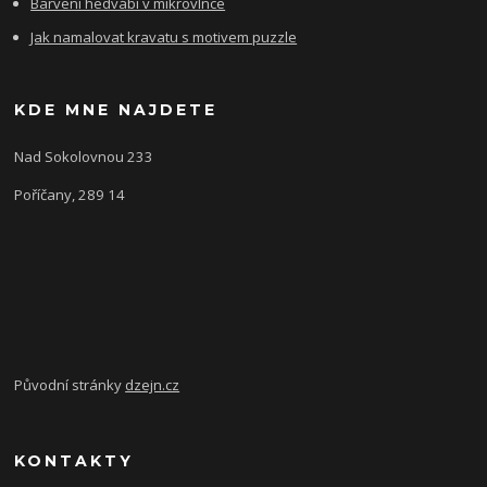
Barvení hedvábí v mikrovlnce
Jak namalovat kravatu s motivem puzzle
KDE MNE NAJDETE
Nad Sokolovnou 233
Poříčany, 289 14
Původní stránky
dzejn.cz
KONTAKTY