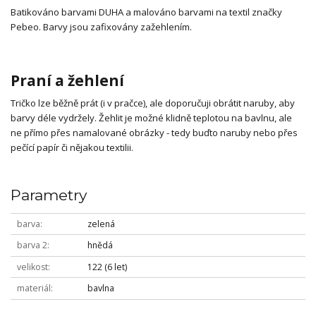
Batikováno barvami DUHA a malováno barvami na textil značky
Pebeo. Barvy jsou zafixovány zažehlením.
Praní a žehlení
Tričko lze běžně prát (i v pračce), ale doporučuji obrátit naruby, aby
barvy déle vydržely. Žehlit je možné klidně teplotou na bavlnu, ale
ne přímo přes namalované obrázky - tedy buďto naruby nebo přes
pečící papír či nějakou textilii.
Parametry
barva
zelená
barva 2
hnědá
velikost
122 (6 let)
materiál
bavlna