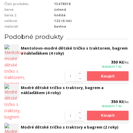
Číslo produktu:
15478018
barva:
zelená
barva 2:
hnědá
velikost:
122 (6 let)
materiál:
bavlna
Podobné produkty
Mentolovo-modré dětské tričko s traktorem, bagrem
a náklaďákem (4 roky)
350 Kč
/
ks
skladem 1 ks
Koupit
Modré dětské tričko s traktory, bagrem a
náklaďákem (4 roky)
350 Kč
/
ks
skladem 1 ks
Koupit
Modré dětské tričko s traktory a bagrem (2 roky)