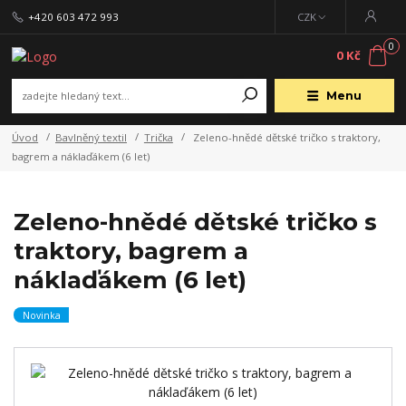
+420 603 472 993
CZK
0
0 Kč
Menu
Úvod
Bavlněný textil
Trička
Zeleno-hnědé dětské tričko s traktory,
bagrem a náklaďákem (6 let)
Zeleno-hnědé dětské tričko s
traktory, bagrem a
náklaďákem (6 let)
Novinka