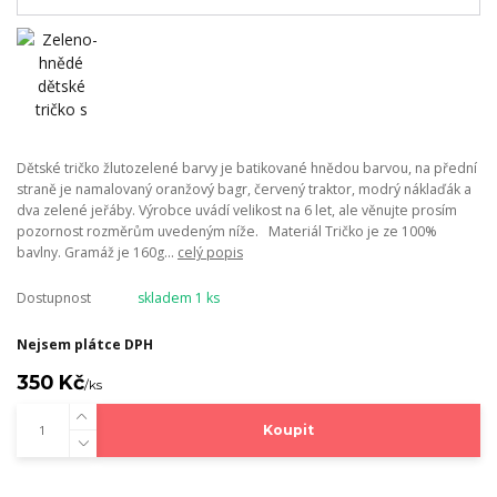
Dětské tričko žlutozelené barvy je batikované hnědou barvou, na přední
straně je namalovaný oranžový bagr, červený traktor, modrý náklaďák a
dva zelené jeřáby. Výrobce uvádí velikost na 6 let, ale věnujte prosím
pozornost rozměrům uvedeným níže. Materiál Tričko je ze 100%
bavlny. Gramáž je 160g...
celý popis
Dostupnost
skladem 1 ks
Nejsem plátce DPH
350 Kč
/
ks
Koupit