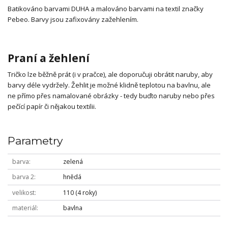
Batikováno barvami DUHA a malováno barvami na textil značky
Pebeo. Barvy jsou zafixovány zažehlením.
Praní a žehlení
Tričko lze běžně prát (i v pračce), ale doporučuji obrátit naruby, aby
barvy déle vydržely. Žehlit je možné klidně teplotou na bavlnu, ale
ne přímo přes namalované obrázky - tedy buďto naruby nebo přes
pečící papír či nějakou textilii.
Parametry
barva
zelená
barva 2
hnědá
velikost
110 (4 roky)
materiál
bavlna