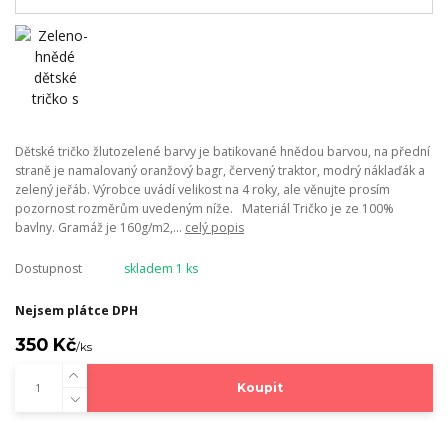
Dětské tričko žlutozelené barvy je batikované hnědou barvou, na přední
straně je namalovaný oranžový bagr, červený traktor, modrý náklaďák a
zelený jeřáb. Výrobce uvádí velikost na 4 roky, ale věnujte prosím
pozornost rozměrům uvedeným níže. Materiál Tričko je ze 100%
bavlny. Gramáž je 160g/m2,...
celý popis
Dostupnost
skladem 1 ks
Nejsem plátce DPH
350 Kč
/
ks
Koupit