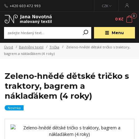
+420 603 472 993
CZK
0
0 Kč
Menu
Úvod
Bavlněný textil
Trička
Zeleno-hnědé dětské tričko s traktory,
bagrem a náklaďákem (4 roky)
Zeleno-hnědé dětské tričko s
traktory, bagrem a
náklaďákem (4 roky)
Novinka