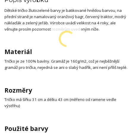
Dětské tričko žlutozelené barvy je batikované hnědou barvou, na
přední straně je namalovaný oranžový bagr, červený traktor, modrý
náklaďák a zelený jeřáb. Výrobce uvádí velikost na 4 roky, ale
věnujte prosím pozornost rozměrům uvedeným níže.
Materiál
Tričko je ze 100% bavlny. Gramáž je 160g/m2, což je nejběžnější
gramáž pro trička, nejedná se ani o slabý hadřík, ani není příliš teplé.
Rozměry
Tričko má šířku 31 cm a délku 43 cm (měřeno od ramene vedle
výstřihu)
Použité barvy