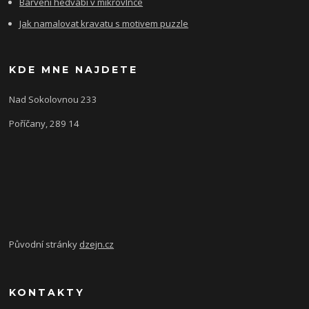
Barvení hedvábí v mikrovlnce
Jak namalovat kravatu s motivem puzzle
KDE MNE NAJDETE
Nad Sokolovnou 233
Poříčany, 289 14
Původní stránky
dzejn.cz
KONTAKTY