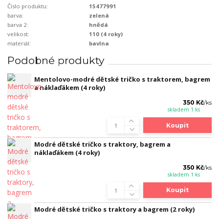
Číslo produktu:
15477991
barva:
zelená
barva 2:
hnědá
velikost:
110 (4 roky)
materiál:
bavlna
Podobné produkty
Mentolovo-modré dětské tričko s traktorem, bagrem
a náklaďákem (4 roky)
350 Kč
/
ks
skladem 1 ks
Koupit
Modré dětské tričko s traktory, bagrem a
náklaďákem (4 roky)
350 Kč
/
ks
skladem 1 ks
Koupit
Modré dětské tričko s traktory a bagrem (2 roky)