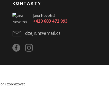
KONTAKTY
Jana Novotná
+420 603 472 993
dzejn.n@email.cz
ohli zobrazovat