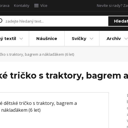
oprava
Kontakty
Více
Nevíte si rady? Za
Hleda
ý textil
Náušnice
Svíčky
Archiv
čko s traktory, bagrem a náklaďákem (6 let)
é tričko s traktory, bagrem 