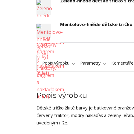
Zeleno-hnědé dětské tričko s tr
Mentolovo-hnědé dětské tričko 
Popis výrobku
Parametry
Komentář
Popis výrobku
Dětské tričko žluté barvy je batikované oranžo
červený traktor, modrý náklaďák a zelený jeřáb
uvedeným níže.