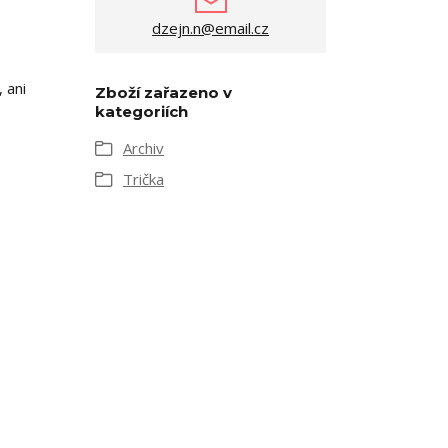
dzejn.n@email.cz
 ani
Zboží zařazeno v
kategoriích
Archiv
Trička