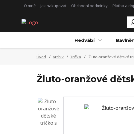
O mně
Jak nakupovat
Obchodní podmínky
Platba a d
Hedvábí
Bavlněn
Úvod
Archiv
Trička
Žluto-oranžové dětské tri
Žluto-oranžové dětsk