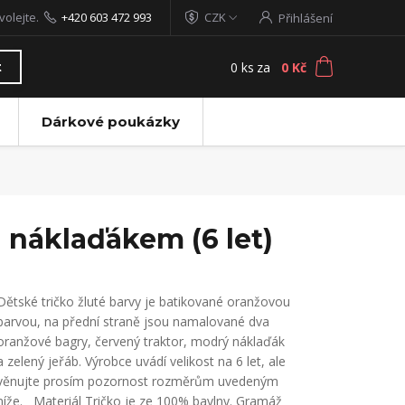
volejte.
+420 603 472 993
CZK
Přihlášení
0
ks
za
0 Kč
t
Dárkové poukázky
a náklaďákem (6 let)
Dětské tričko žluté barvy je batikované oranžovou
barvou, na přední straně jsou namalované dva
oranžové bagry, červený traktor, modrý náklaďák
a zelený jeřáb. Výrobce uvádí velikost na 6 let, ale
věnujte prosím pozornost rozměrům uvedeným
níže. Materiál Tričko je ze 100% bavlny. Gramáž