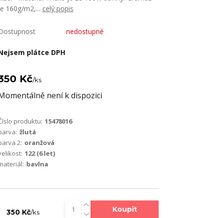
je 160g/m2,...
celý popis
Dostupnost
nedostupné
Nejsem plátce DPH
350 Kč
/
ks
Momentálně není k dispozici
Číslo produktu:
15478016
barva:
žlutá
barva 2:
oranžová
velikost:
122 (6 let)
materiál:
bavlna
Koupit
350 Kč
/
ks