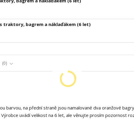
aktory, bagrem a náklaďákem (6 let)
s traktory, bagrem a náklaďákem (6 let)
e
0
vou barvou, na přední straně jsou namalované dva oranžové bagry
. Výrobce uvádí velikost na 6 let, ale věnujte prosím pozornost 