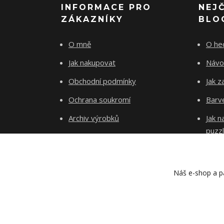
INFORMACE PRO
NEJ
ZÁKAZNÍKY
BLO
O mně
O he
Jak nakupovat
Návo
Obchodní podmínky
Jak z
Ochrana soukromí
Barve
Archiv výrobků
Jak 
puzz
Kontakty
Blog
Náš e-shop a pa