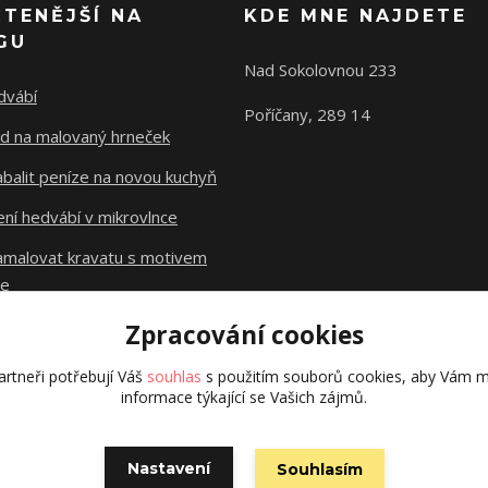
ČTENĚJŠÍ NA
KDE MNE NAJDETE
GU
Nad Sokolovnou 233
dvábí
Poříčany, 289 14
d na malovaný hrneček
abalit peníze na novou kuchyň
ní hedvábí v mikrovlnce
namalovat kravatu s motivem
le
Zpracování cookies
Původní stránky
dzejn.cz
rtneři potřebují Váš
souhlas
s použitím souborů cookies, aby Vám m
informace týkající se Vašich zájmů.
Nastavení
Souhlasím