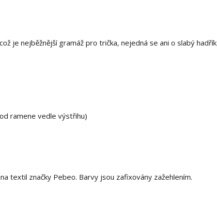
ž je nejběžnější gramáž pro trička, nejedná se ani o slabý hadřík,
 od ramene vedle výstřihu)
 textil značky Pebeo. Barvy jsou zafixovány zažehlením.