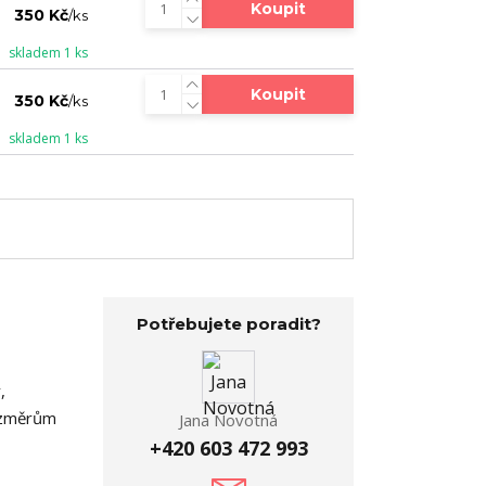
Koupit
350 Kč
/
ks
skladem 1 ks
Koupit
350 Kč
/
ks
skladem 1 ks
Potřebujete poradit?
,
rozměrům
Jana Novotná
+420 603 472 993