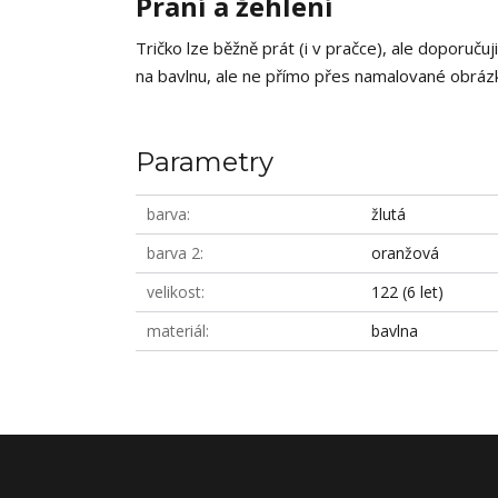
Praní a žehlení
Tričko lze běžně prát (i v pračce), ale doporučuj
na bavlnu, ale ne přímo přes namalované obrázky
Parametry
barva
žlutá
barva 2
oranžová
velikost
122 (6 let)
materiál
bavlna