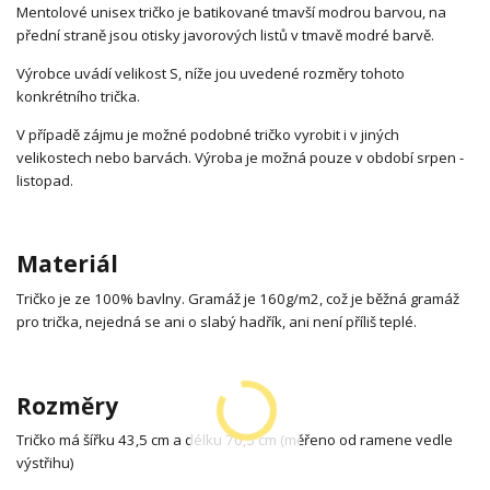
Mentolové unisex tričko je batikované tmavší modrou barvou, na
přední straně jsou otisky javorových listů v tmavě modré barvě.
Výrobce uvádí velikost S, níže jou uvedené rozměry tohoto
konkrétního trička.
V případě zájmu je možné podobné tričko vyrobit i v jiných
velikostech nebo barvách. Výroba je možná pouze v období srpen -
listopad.
Materiál
Tričko je ze 100% bavlny. Gramáž je 160g/m2, což je běžná gramáž
pro trička, nejedná se ani o slabý hadřík, ani není příliš teplé.
Rozměry
Tričko má šířku 43,5 cm a délku 70,5 cm (měřeno od ramene vedle
výstřihu)