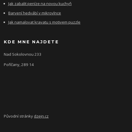
Jak zabalit peníze na novou kuchyň
Barvení hedvábí v mikrovlnce
Jak namalovat kravatu s motivem puzzle
KDE MNE NAJDETE
Nad Sokolovnou 233
Poříčany, 289 14
Původní stránky
dzejn.cz