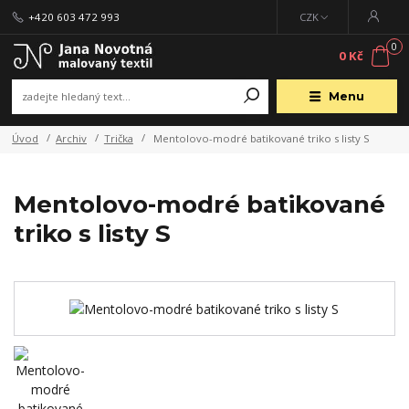
+420 603 472 993
CZK
0
0 Kč
Menu
Úvod
Archiv
Trička
Mentolovo-modré batikované triko s listy S
Mentolovo-modré batikované
triko s listy S