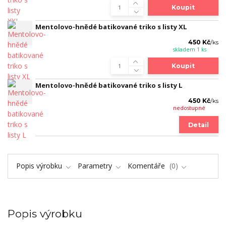
Koupit
Mentolovo-hnědé batikované triko s listy XL
450 Kč
/
ks
skladem 1 ks
Koupit
Mentolovo-hnědé batikované triko s listy L
450 Kč
/
ks
nedostupné
Detail
Popis výrobku
Parametry
Komentáře
0
Popis výrobku