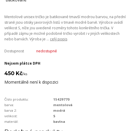
Mentolové unisex tričko je batikované tmavší modrou barvou, na přední
straně jsou otisky javorových listů v tmavě modré barvě. Výrobce uvádí
velikost S, níže jou uvedené rozměry tohoto konkrétního trička. V
případě zájmu je možné podobné tričko vyrobit i v jiných velikostech
nebo barvách. Výroba je ...
celý popis
Dostupnost
nedostupné
Nejsem plátce DPH
450 Kč
/
ks
Momentálně není k dispozici
Číslo produktu:
15429770
barva:
mentolová
barva 2:
modrá
velikost:
S
materiál:
bavlna