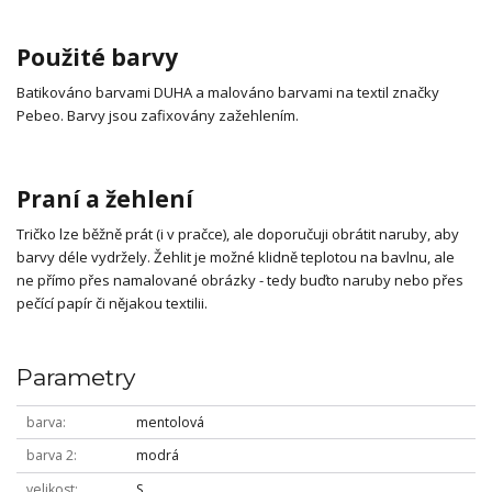
Použité barvy
Batikováno barvami DUHA a malováno barvami na textil značky
Pebeo. Barvy jsou zafixovány zažehlením.
Praní a žehlení
Tričko lze běžně prát (i v pračce), ale doporučuji obrátit naruby, aby
barvy déle vydržely. Žehlit je možné klidně teplotou na bavlnu, ale
ne přímo přes namalované obrázky - tedy buďto naruby nebo přes
pečící papír či nějakou textilii.
Parametry
barva
mentolová
barva 2
modrá
velikost
S