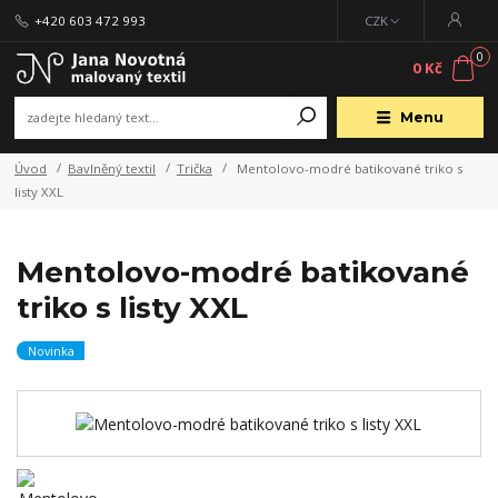
+420 603 472 993
CZK
0
0 Kč
Menu
Úvod
Bavlněný textil
Trička
Mentolovo-modré batikované triko s
listy XXL
Mentolovo-modré batikované
triko s listy XXL
Novinka