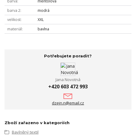
barva
mentolová
barva 2
modrá
velikost
XXL
materiál
bavlna
Potřebujete poradit?
Jana Novotná
+420 603 472 993
dzejn.n@email.cz
Zboží zařazeno v kategoriích
Bavlněný textil