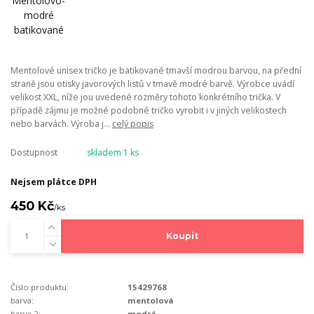
Mentolové unisex tričko je batikované tmavší modrou barvou, na přední
straně jsou otisky javorových listů v tmavě modré barvě. Výrobce uvádí
velikost XXL, níže jou uvedené rozměry tohoto konkrétního trička. V
případě zájmu je možné podobné tričko vyrobit i v jiných velikostech
nebo barvách. Výroba j...
celý popis
Dostupnost
skladem 1 ks
Nejsem plátce DPH
450 Kč
/
ks
Koupit
Číslo produktu:
15429768
barva:
mentolová
barva 2:
modrá