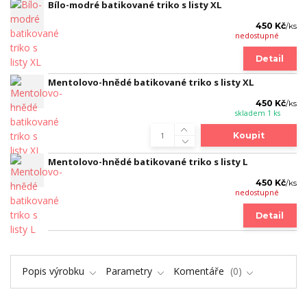
Bílo-modré batikované triko s listy XL
450 Kč
/
ks
nedostupné
Detail
Mentolovo-hnědé batikované triko s listy XL
450 Kč
/
ks
skladem 1 ks
Koupit
Mentolovo-hnědé batikované triko s listy L
450 Kč
/
ks
nedostupné
Detail
Popis výrobku
Parametry
Komentáře
0