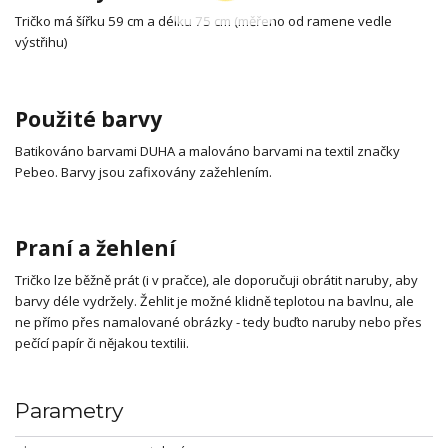
Tričko má šířku 59 cm a délku 75 cm (měřeno od ramene vedle
výstřihu)
Použité barvy
Batikováno barvami DUHA a malováno barvami na textil značky
Pebeo. Barvy jsou zafixovány zažehlením.
Praní a žehlení
Tričko lze běžně prát (i v pračce), ale doporučuji obrátit naruby, aby
barvy déle vydržely. Žehlit je možné klidně teplotou na bavlnu, ale
ne přímo přes namalované obrázky - tedy buďto naruby nebo přes
pečící papír či nějakou textilii.
Parametry