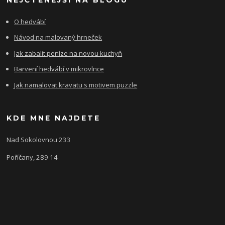
O hedvábí
Návod na malovaný hrneček
Jak zabalit peníze na novou kuchyň
Barvení hedvábí v mikrovlnce
Jak namalovat kravatu s motivem puzzle
KDE MNE NAJDETE
Nad Sokolovnou 233
Poříčany, 289 14