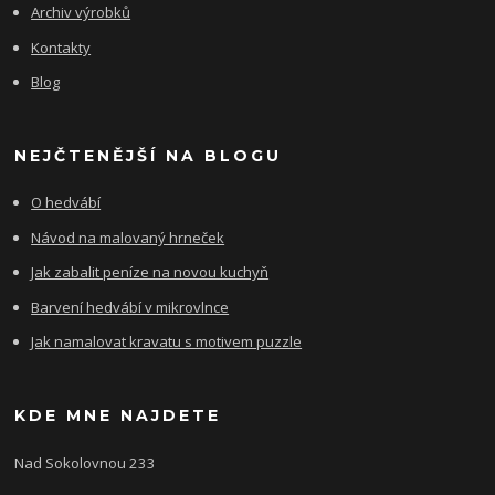
Archiv výrobků
Kontakty
Blog
NEJČTENĚJŠÍ NA BLOGU
O hedvábí
Návod na malovaný hrneček
Jak zabalit peníze na novou kuchyň
Barvení hedvábí v mikrovlnce
Jak namalovat kravatu s motivem puzzle
KDE MNE NAJDETE
Nad Sokolovnou 233