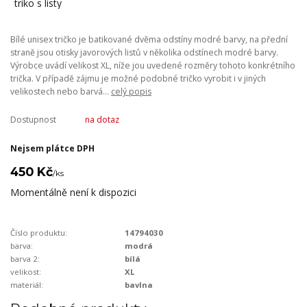
Bílé unisex tričko je batikované dvěma odstíny modré barvy, na přední
straně jsou otisky javorových listů v několika odstínech modré barvy.
Výrobce uvádí velikost XL, níže jou uvedené rozměry tohoto konkrétního
trička. V případě zájmu je možné podobné tričko vyrobit i v jiných
velikostech nebo barvá...
celý popis
Dostupnost
na dotaz
Nejsem plátce DPH
450 Kč
/
ks
Momentálně není k dispozici
Číslo produktu:
14794030
barva:
modrá
barva 2:
bílá
velikost:
XL
materiál:
bavlna