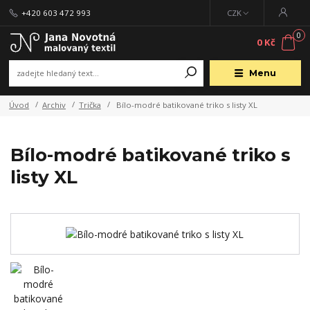
+420 603 472 993
CZK
0
0 Kč
Menu
Úvod
Archiv
Trička
Bílo-modré batikované triko s listy XL
Bílo-modré batikované triko s
listy XL