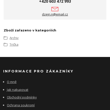
+420 603 472 993
dzejn.n@email.cz
Zboží zařazeno v kategoriích
Archiv
Trička
INFORMACE PRO ZÁKAZNÍKY
O mně
Jak nakupovat
Obchodní podmínky
Ochrana soukromí