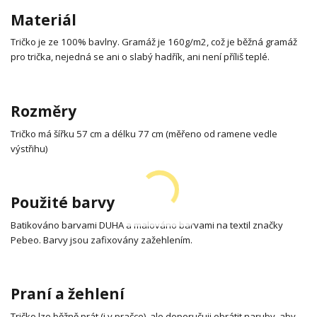
Materiál
Tričko je ze 100% bavlny. Gramáž je 160g/m2, což je běžná gramáž
pro trička, nejedná se ani o slabý hadřík, ani není příliš teplé.
Rozměry
Tričko má šířku 57 cm a délku 77 cm (měřeno od ramene vedle
výstřihu)
Použité barvy
Batikováno barvami DUHA a malováno barvami na textil značky
Pebeo. Barvy jsou zafixovány zažehlením.
Praní a žehlení
Tričko lze běžně prát (i v pračce), ale doporučuji obrátit naruby, aby