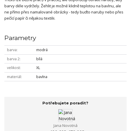
barvy déle vydržely. Žehlit je možné klidně teplotou na bavlnu, ale
ne přímo přes namalované obrázky - tedy buďto naruby nebo přes
pečící papír či nějakou textilii.
Parametry
barva
modrá
barva 2
bílá
velikost
XL
materiál
bavlna
Potřebujete poradit?
Jana Novotná