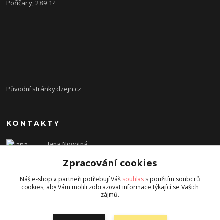
Poříčany, 289 14
Původní stránky
dzejn.cz
KONTAKTY
Jana Novotná
+420 603 472 993
Zpracování cookies
dzejn.n@email.cz
Náš e-shop a partneři potřebují Váš
souhlas
s použitím souborů
cookies, aby Vám mohli zobrazovat informace týkající se Vašich
zájmů.