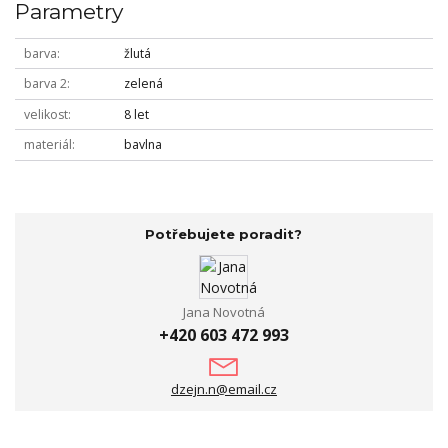
Parametry
barva
žlutá
barva 2
zelená
velikost
8 let
materiál
bavlna
Potřebujete poradit?
Jana Novotná
+420 603 472 993
dzejn.n@email.cz