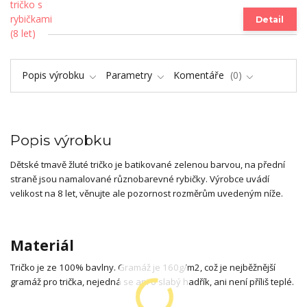
Detail
Popis výrobku
Parametry
Komentáře
0
Popis výrobku
Dětské tmavě žluté tričko je batikované zelenou barvou, na přední
straně jsou namalované různobarevné rybičky. Výrobce uvádí
velikost na 8 let, věnujte ale pozornost rozměrům uvedeným níže.
Materiál
Tričko je ze 100% bavlny. Gramáž je 160g/m2, což je nejběžnější
gramáž pro trička, nejedná se ani o slabý hadřík, ani není příliš teplé.