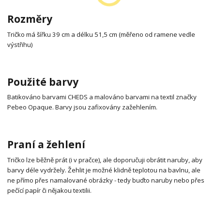
Rozměry
Tričko má šířku 39 cm a délku 51,5 cm (měřeno od ramene vedle
výstřihu)
Použité barvy
Batikováno barvami CHEDS a malováno barvami na textil značky
Pebeo Opaque. Barvy jsou zafixovány zažehlením.
Praní a žehlení
Tričko lze běžně prát (i v pračce), ale doporučuji obrátit naruby, aby
barvy déle vydržely. Žehlit je možné klidně teplotou na bavlnu, ale
ne přímo přes namalované obrázky - tedy buďto naruby nebo přes
pečící papír či nějakou textilii.