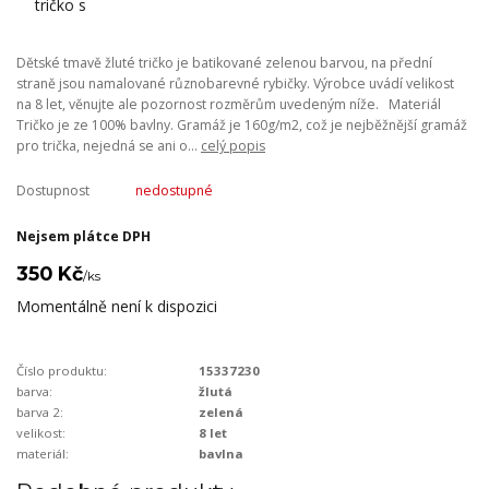
Dětské tmavě žluté tričko je batikované zelenou barvou, na přední
straně jsou namalované různobarevné rybičky. Výrobce uvádí velikost
na 8 let, věnujte ale pozornost rozměrům uvedeným níže. Materiál
Tričko je ze 100% bavlny. Gramáž je 160g/m2, což je nejběžnější gramáž
pro trička, nejedná se ani o...
celý popis
Dostupnost
nedostupné
Nejsem plátce DPH
350 Kč
/
ks
Momentálně není k dispozici
Číslo produktu:
15337230
barva:
žlutá
barva 2:
zelená
velikost:
8 let
materiál:
bavlna