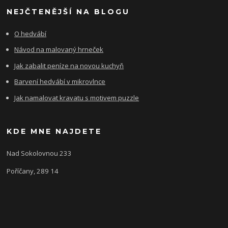
NEJČTENĚJŠÍ NA BLOGU
O hedvábí
Návod na malovaný hrneček
Jak zabalit peníze na novou kuchyň
Barvení hedvábí v mikrovlnce
Jak namalovat kravatu s motivem puzzle
KDE MNE NAJDETE
Nad Sokolovnou 233
Poříčany, 289 14