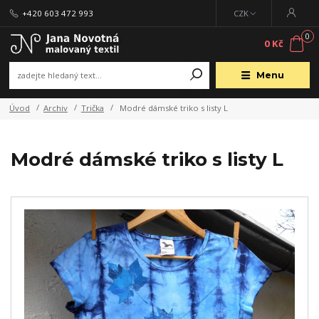
+420 603 472 993
CZK
0
0 Kč
Menu
Úvod
Archiv
Trička
Modré dámské triko s listy L
Modré dámské triko s listy L