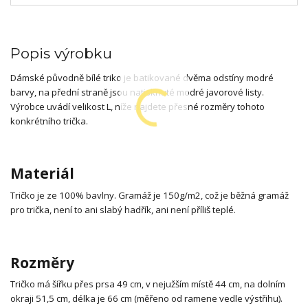
Popis výrobku
Dámské původně bílé triko je batikované dvěma odstíny modré
barvy, na přední straně jsou natisknuté modré javorové listy.
Výrobce uvádí velikost L, níže najdete přesné rozměry tohoto
konkrétního trička.
Materiál
Tričko je ze 100% bavlny. Gramáž je 150g/m2, což je běžná gramáž
pro trička, není to ani slabý hadřík, ani není příliš teplé.
Rozměry
Tričko má šířku přes prsa 49 cm, v nejužším místě 44 cm, na dolním
okraji 51,5 cm, délka je 66 cm (měřeno od ramene vedle výstřihu).