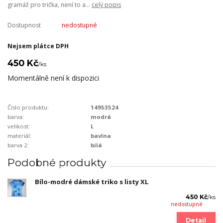
gramáž pro trička, není to a...
celý popis
Dostupnost
nedostupné
Nejsem plátce DPH
450 Kč
/
ks
Momentálně není k dispozici
Číslo produktu:
14953524
barva:
modrá
velikost:
L
materiál:
bavlna
barva 2:
bílá
Podobné produkty
Bílo-modré dámské triko s listy XL
450 Kč
/
ks
nedostupné
Detail