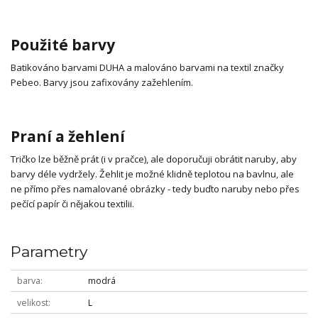
Použité barvy
Batikováno barvami DUHA a malováno barvami na textil značky
Pebeo. Barvy jsou zafixovány zažehlením.
Praní a žehlení
Tričko lze běžně prát (i v pračce), ale doporučuji obrátit naruby, aby
barvy déle vydržely. Žehlit je možné klidně teplotou na bavlnu, ale
ne přímo přes namalované obrázky - tedy buďto naruby nebo přes
pečící papír či nějakou textilii.
Parametry
barva
modrá
velikost
L