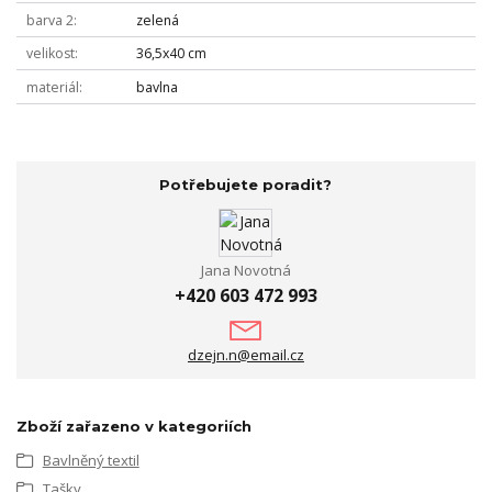
barva 2
zelená
velikost
36,5x40 cm
materiál
bavlna
Potřebujete poradit?
Jana Novotná
+420 603 472 993
dzejn.n@email.cz
Zboží zařazeno v kategoriích
Bavlněný textil
Tašky