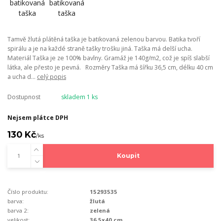
Tamvě žlutá plátěná taška je batikovaná zelenou barvou. Batika tvoří
spirálu a je na každé straně tašky trošku jiná. Taška má delší ucha.
Materiál Taška je ze 100% bavlny. Gramáž je 140g/m2, což je spíš slabší
látka, ale přesto je pevná. Rozměry Taška má šířku 36,5 cm, délku 40 cm
a ucha d...
celý popis
Dostupnost
skladem 1 ks
Nejsem plátce DPH
130 Kč
/
ks
Koupit
Číslo produktu:
15293535
barva:
žlutá
barva 2:
zelená
velikost:
36,5x40 cm