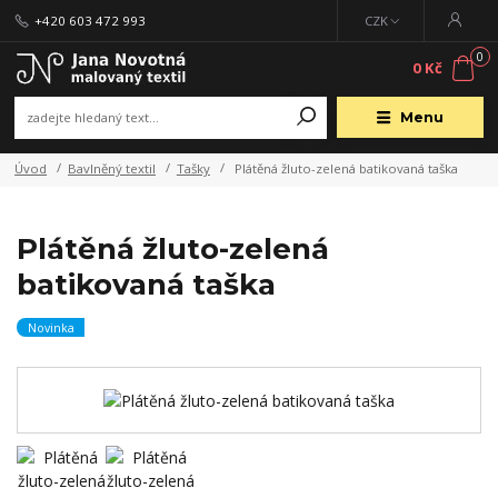
+420 603 472 993
CZK
0
0 Kč
Menu
Úvod
Bavlněný textil
Tašky
Plátěná žluto-zelená batikovaná taška
Plátěná žluto-zelená
batikovaná taška
Novinka