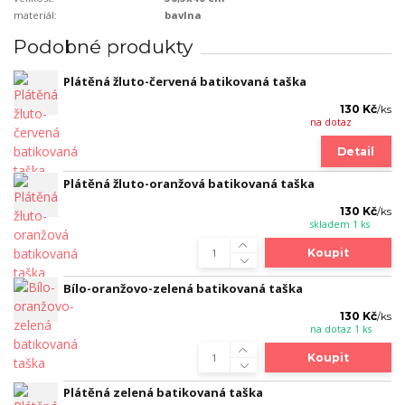
materiál:
bavlna
Podobné produkty
Plátěná žluto-červená batikovaná taška
130 Kč
/
ks
na dotaz
Detail
Plátěná žluto-oranžová batikovaná taška
130 Kč
/
ks
skladem 1 ks
Koupit
Bílo-oranžovo-zelená batikovaná taška
130 Kč
/
ks
na dotaz 1 ks
Koupit
Plátěná zelená batikovaná taška