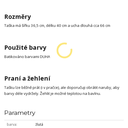
Rozměry
Taška má šířku 36,5 cm, délku 40 cm a ucha dlouhá cca 66 cm
Použité barvy
Batikováno barvami DUHA.
Praní a žehlení
Tašku lze běžně prát (i v pračce), ale doporučuji obrátit naruby, aby
barvy déle vydržely. Žehlit je možné teplotou na bavlnu.
Parametry
barva
žlutá