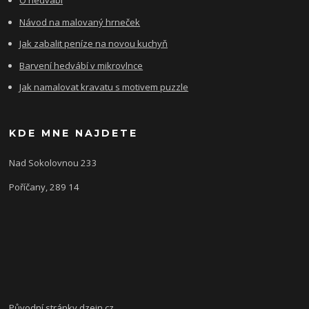
O hedvábí
Návod na malovaný hrneček
Jak zabalit peníze na novou kuchyň
Barvení hedvábí v mikrovlnce
Jak namalovat kravatu s motivem puzzle
KDE MNE NAJDETE
Nad Sokolovnou 233
Poříčany, 289 14
Původní stránky
dzejn.cz