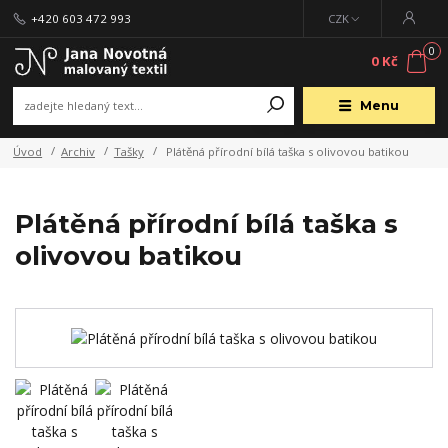
+420 603 472 993
CZK
0
0 Kč
Menu
Úvod
Archiv
Tašky
Plátěná přírodní bílá taška s olivovou batikou
Plátěná přírodní bílá taška s
olivovou batikou