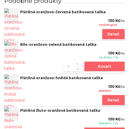
Podobné produkty
Plátěná oranžovo-červená batikovaná taška
130 Kč
/
ks
nedostupné
Detail
Bílo-oranžovo-zelená batikovaná taška
130 Kč
/
ks
na dotaz 1 ks
Koupit
Plátěná oranžovo-hnědá batikovaná taška
130 Kč
/
ks
skladem
Detail
Plátěná žluto-oranžová batikovaná taška
130 Kč
/
ks
skladem 1 ks