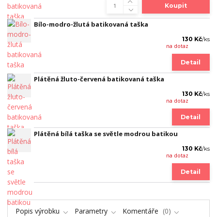
Koupit
Bílo-modro-žlutá batikovaná taška
130 Kč
/
ks
na dotaz
Detail
Plátěná žluto-červená batikovaná taška
130 Kč
/
ks
na dotaz
Detail
Plátěná bílá taška se světle modrou batikou
130 Kč
/
ks
na dotaz
Detail
Popis výrobku
Parametry
Komentáře
0