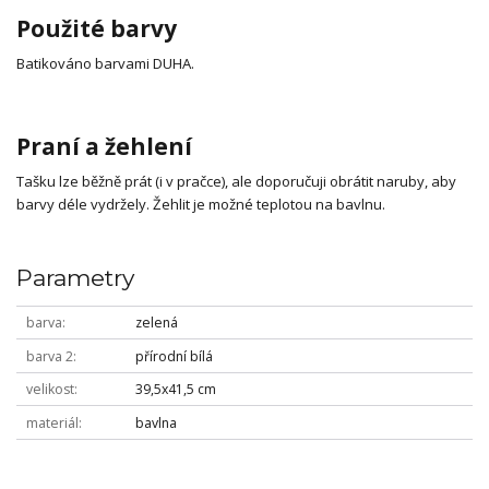
Použité barvy
Batikováno barvami DUHA.
Praní a žehlení
Tašku lze běžně prát (i v pračce), ale doporučuji obrátit naruby, aby
barvy déle vydržely. Žehlit je možné teplotou na bavlnu.
Parametry
barva
zelená
barva 2
přírodní bílá
velikost
39,5x41,5 cm
materiál
bavlna