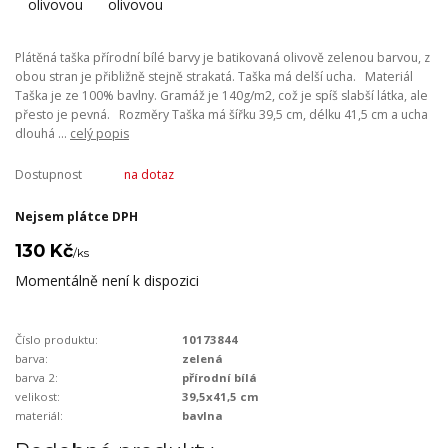
Plátěná taška přírodní bílé barvy je batikovaná olivově zelenou barvou, z
obou stran je přibližně stejně strakatá. Taška má delší ucha. Materiál
Taška je ze 100% bavlny. Gramáž je 140g/m2, což je spíš slabší látka, ale
přesto je pevná. Rozměry Taška má šířku 39,5 cm, délku 41,5 cm a ucha
dlouhá ...
celý popis
Dostupnost
na dotaz
Nejsem plátce DPH
130 Kč
/
ks
Momentálně není k dispozici
Číslo produktu:
10173844
barva:
zelená
barva 2:
přírodní bílá
velikost:
39,5x41,5 cm
materiál:
bavlna