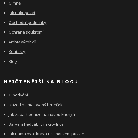
O mně
Jak nakupovat
Obchodní podmínky
Ochrana soukromí
Archiv výrobků
Kontakty
Blog
NEJČTENĚJŠÍ NA BLOGU
O hedvábí
Návod na malovaný hrneček
Jak zabalit peníze na novou kuchyň
Barvení hedvábí v mikrovlnce
Jak namalovat kravatu s motivem puzzle