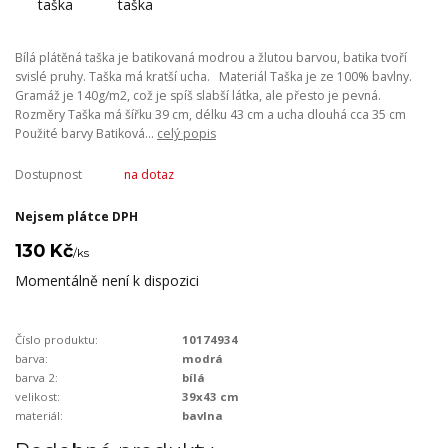
Bílá plátěná taška je batikovaná modrou a žlutou barvou, batika tvoří
svislé pruhy. Taška má kratší ucha. Materiál Taška je ze 100% bavlny.
Gramáž je 140g/m2, což je spíš slabší látka, ale přesto je pevná.
Rozměry Taška má šířku 39 cm, délku 43 cm a ucha dlouhá cca 35 cm
Použité barvy Batiková...
celý popis
Dostupnost
na dotaz
Nejsem plátce DPH
130 Kč
/
ks
Momentálně není k dispozici
Číslo produktu:
10174934
barva:
modrá
barva 2:
bílá
velikost:
39x43 cm
materiál:
bavlna