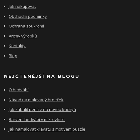
Jak nakupovat
Obchodní podmínky
Ochrana soukromí
Archiv výrobků
Kontakty
Blog
NEJČTENĚJŠÍ NA BLOGU
O hedvábí
Návod na malovaný hrneček
Jak zabalit peníze na novou kuchyň
Barvení hedvábí v mikrovlnce
Jak namalovat kravatu s motivem puzzle