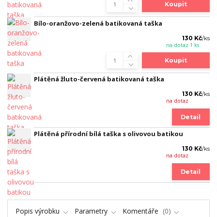
Koupit
Bílo-oranžovo-zelená batikovaná taška
130 Kč
/
ks
na dotaz 1 ks
Koupit
Plátěná žluto-červená batikovaná taška
130 Kč
/
ks
na dotaz
Detail
Plátěná přírodní bílá taška s olivovou batikou
130 Kč
/
ks
na dotaz
Detail
Popis výrobku
Parametry
Komentáře
0