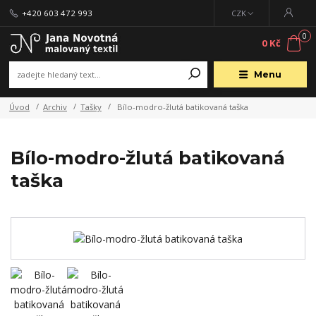
+420 603 472 993
CZK
0
0 Kč
Menu
Úvod
Archiv
Tašky
Bílo-modro-žlutá batikovaná taška
Bílo-modro-žlutá batikovaná
taška