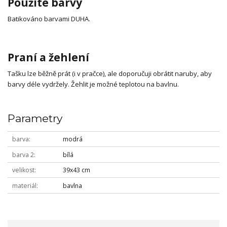
Použité barvy
Batikováno barvami DUHA.
Praní a žehlení
Tašku lze běžně prát (i v pračce), ale doporučuji obrátit naruby, aby
barvy déle vydržely. Žehlit je možné teplotou na bavlnu.
Parametry
barva
modrá
barva 2
bílá
velikost
39x43 cm
materiál
bavlna