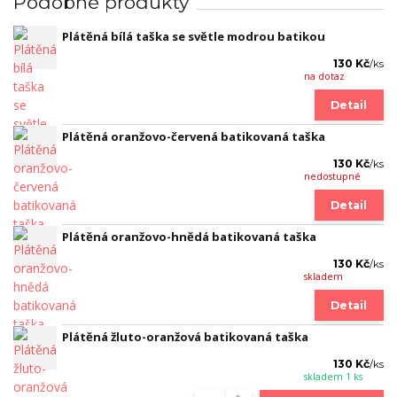
Podobné produkty
Plátěná bílá taška se světle modrou batikou
130 Kč
/
ks
na dotaz
Detail
Plátěná oranžovo-červená batikovaná taška
130 Kč
/
ks
nedostupné
Detail
Plátěná oranžovo-hnědá batikovaná taška
130 Kč
/
ks
skladem
Detail
Plátěná žluto-oranžová batikovaná taška
130 Kč
/
ks
skladem 1 ks