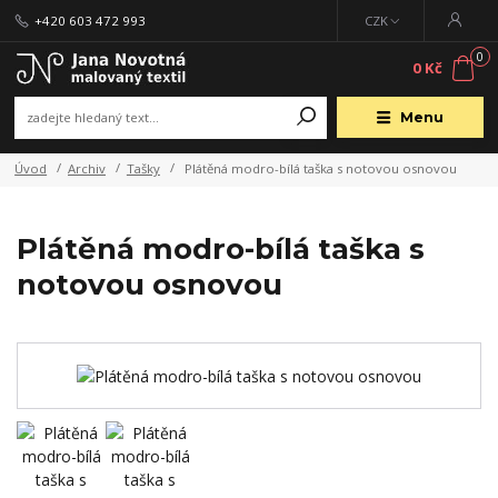
+420 603 472 993
CZK
0
0 Kč
Menu
Úvod
Archiv
Tašky
Plátěná modro-bílá taška s notovou osnovou
Plátěná modro-bílá taška s
notovou osnovou