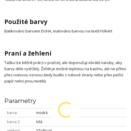
Použité barvy
Batikováno barvami DUHA, malováno barvou na textil FolkArt
Praní a žehlení
Tašku lze běžně prát (i v pračce), ale doporučuji obrátit naruby, aby
barvy déle vydržely. Žehlit je možné teplotou na bavlnu, ale ne přímo
přes notovou osnovu (tedy buďto z rubové strany nebo přes pečící
papír nebo jinou textilii).
Parametry
barva
modrá
barva 2
bílá
velikost
37x40 cm