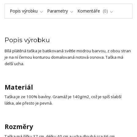
Popis výrobku
Parametry
Komentáře
0
Popis výrobku
Bílá plátěná taška je batikovaná světle modrou barvou, z obou stran
je na ní černou konturou domalovaná notová osnova. Taška má
delší ucha.
Materiál
Taška je ze 100% bavlny. Gramáž je 140g/m2, což je spíš slabší
látka, ale přesto je pevná.
Rozměry
Taška má šířku 37 cm, délku 40 cm a ucha dlouhá cca 66 cm