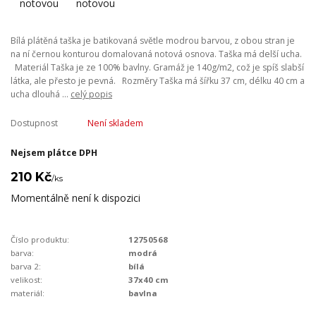
Bílá plátěná taška je batikovaná světle modrou barvou, z obou stran je
na ní černou konturou domalovaná notová osnova. Taška má delší ucha.
Materiál Taška je ze 100% bavlny. Gramáž je 140g/m2, což je spíš slabší
látka, ale přesto je pevná. Rozměry Taška má šířku 37 cm, délku 40 cm a
ucha dlouhá ...
celý popis
Dostupnost
Není skladem
Nejsem plátce DPH
210 Kč
/
ks
Momentálně není k dispozici
Číslo produktu:
12750568
barva:
modrá
barva 2:
bílá
velikost:
37x40 cm
materiál:
bavlna