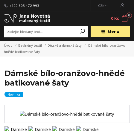
+420 603 472 993
CZK
0
0 Kč
Menu
Úvod
Bavlněný textil
Dětské a dámské šaty
Dámské bílo-oranžovo-
hnědé batikované šaty
Dámské bílo-oranžovo-hnědé
batikované šaty
Novinka