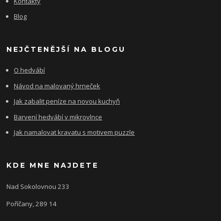
Kontakty
Blog
NEJČTENĚJŠÍ NA BLOGU
O hedvábí
Návod na malovaný hrneček
Jak zabalit peníze na novou kuchyň
Barvení hedvábí v mikrovlnce
Jak namalovat kravatu s motivem puzzle
KDE MNE NAJDETE
Nad Sokolovnou 233
Poříčany, 289 14