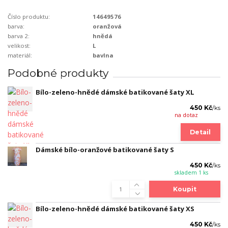
Číslo produktu:
14649576
barva:
oranžová
barva 2:
hnědá
velikost:
L
materiál:
bavlna
Podobné produkty
Bílo-zeleno-hnědé dámské batikované šaty XL
450 Kč
/
ks
na dotaz
Detail
Dámské bílo-oranžové batikované šaty S
450 Kč
/
ks
skladem 1 ks
Koupit
Bílo-zeleno-hnědé dámské batikované šaty XS
450 Kč
/
ks