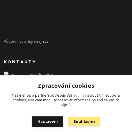
Původní stránky
dzejn.cz
KONTAKTY
Jana Novotná
+420 603 472 993
Zpracování cookies
dzejn.n@email.cz
Náš e-shop a partneři potřebují Váš
souhlas
s použitím souborů
cookies, aby Vám mohli zobrazovat informace týkající se Vašich
zájmů.
Nastavení
Souhlasím