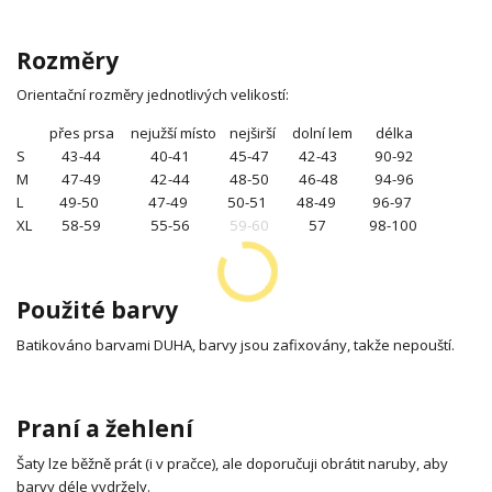
Rozměry
Orientační rozměry jednotlivých velikostí:
přes prsa nejužší místo nejširší dolní lem délka
S 43-44 40-41 45-47 42-43 90-92
M 47-49 42-44 48-50 46-48 94-96
L 49-50 47-49 50-51 48-49 96-97
XL 58-59 55-56 59-60 57 98-100
Použité barvy
Batikováno barvami DUHA, barvy jsou zafixovány, takže nepouští.
Praní a žehlení
Šaty lze běžně prát (i v pračce), ale doporučuji obrátit naruby, aby
barvy déle vydržely.