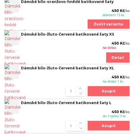
Dámské bílo-oranžovo-hnědé batikované šaty
450 Kč
/
ks
skladem 13 ks
Zvolit variantu
Dámské bílo-žluto-červené batikované šaty XS
450 Kč
/
ks
na dotaz
Detail
Dámské bílo-žluto-červené batikované šaty XL
450 Kč
/
ks
na dotaz 1 ks
Koupit
Dámské bílo-žluto-červené batikované šaty L
450 Kč
/
ks
do 2 týdnů 3 ks
Koupit