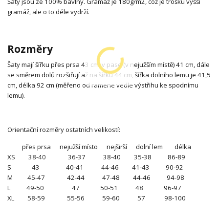
Šaty jsou ze 100% bavlny. Gramáž je 180g/m2, což je trošku vyšší
gramáž, ale o to déle vydrží.
Rozměry
Šaty mají šířku přes prsa 43 cm, v pase (v nejužším místě) 41 cm, dále
se směrem dolů rozšiřují až na šířku 44 cm, šířka dolního lemu je 41,5
cm, délka 92 cm (měřeno od ramene vedle výstřihu ke spodnímu
lemu).
Orientační rozměry ostatních velikostí:
přes prsa nejužší místo nejširší dolní lem délka
XS 38-40 36-37 38-40 35-38 86-89
S 43 40-41 44-46 41-43 90-92
M 45-47 42-44 47-48 44-46 94-98
L 49-50 47 50-51 48 96-97
XL 58-59 55-56 59-60 57 98-100