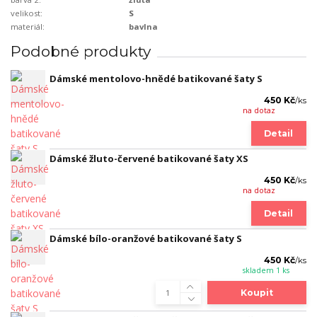
velikost:
S
materiál:
bavlna
Podobné produkty
Dámské mentolovo-hnědé batikované šaty S
450 Kč
/
ks
na dotaz
Detail
Dámské žluto-červené batikované šaty XS
450 Kč
/
ks
na dotaz
Detail
Dámské bílo-oranžové batikované šaty S
450 Kč
/
ks
skladem 1 ks
Koupit