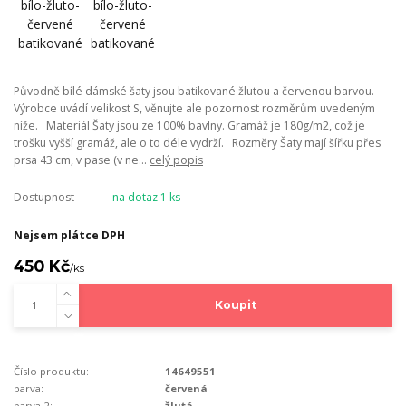
Původně bílé dámské šaty jsou batikované žlutou a červenou barvou.
Výrobce uvádí velikost S, věnujte ale pozornost rozměrům uvedeným
níže. Materiál Šaty jsou ze 100% bavlny. Gramáž je 180g/m2, což je
trošku vyšší gramáž, ale o to déle vydrží. Rozměry Šaty mají šířku přes
prsa 43 cm, v pase (v ne...
celý popis
Dostupnost
na dotaz 1 ks
Nejsem plátce DPH
450 Kč
/
ks
Koupit
Číslo produktu:
14649551
barva:
červená
barva 2:
žlutá