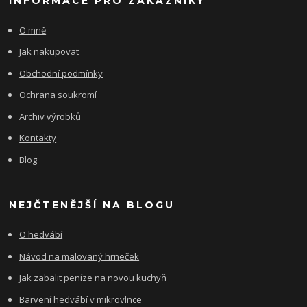
INFORMACE PRO ZÁKAZNÍKY
O mně
Jak nakupovat
Obchodní podmínky
Ochrana soukromí
Archiv výrobků
Kontakty
Blog
NEJČTENĚJŠÍ NA BLOGU
O hedvábí
Návod na malovaný hrneček
Jak zabalit peníze na novou kuchyň
Barvení hedvábí v mikrovlnce