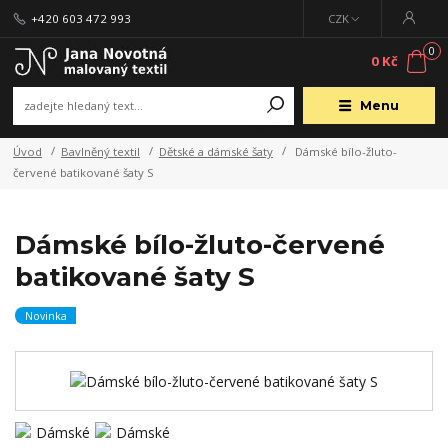
+420 603 472 993
CZK
0
0 Kč
Menu
Úvod
Bavlněný textil
Dětské a dámské šaty
Dámské bílo-žluto-
červené batikované šaty S
Dámské bílo-žluto-červené
batikované šaty S
Novinka