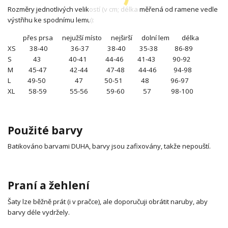
Rozměry jednotlivých velikostí (v cm; délka měřená od ramene vedle
výstřihu ke spodnímu lemu):
přes prsa nejužší místo nejširší dolní lem délka
XS 38-40 36-37 38-40 35-38 86-89
S 43 40-41 44-46 41-43 90-92
M 45-47 42-44 47-48 44-46 94-98
L 49-50 47 50-51 48 96-97
XL 58-59 55-56 59-60 57 98-100
Použité barvy
Batikováno barvami DUHA, barvy jsou zafixovány, takže nepouští.
Praní a žehlení
Šaty lze běžně prát (i v pračce), ale doporučuji obrátit naruby, aby
barvy déle vydržely.