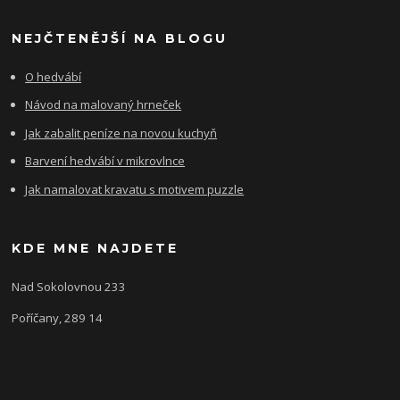
NEJČTENĚJŠÍ NA BLOGU
O hedvábí
Návod na malovaný hrneček
Jak zabalit peníze na novou kuchyň
Barvení hedvábí v mikrovlnce
Jak namalovat kravatu s motivem puzzle
KDE MNE NAJDETE
Nad Sokolovnou 233
Poříčany, 289 14