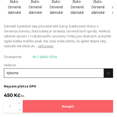
Dámské bavlněné šaty původně bílé barvy, batikované žlutou a
červenou barvou, žlutá batika je strakatá, červená tvoří spirály. Velikost
vyberte vpravo z rozbalovacího seznamu. Fotky jsou ilustrační, pokaždé
vyjde batika maličko jinak. Ale zase máte jistotu, že úplně stejné šaty
nebude mít nikdo jin...
celý popis
Dostupnost
do 2 týdnů 50 ks
Velikost
Nejsem plátce DPH
450 Kč
/
ks
Koupit