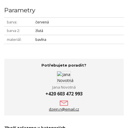
Parametry
barva
červená
barva 2
žlutá
materiál
bavlna
Potřebujete poradit?
Jana Novotná
+420 603 472 993
dzejn.n@email.cz
Zboží zařazeno v kategoriích