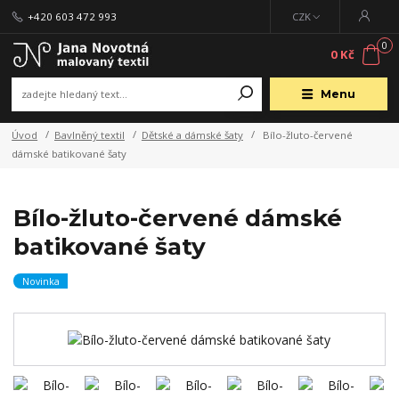
+420 603 472 993
CZK
0
0 Kč
Menu
Úvod
Bavlněný textil
Dětské a dámské šaty
Bílo-žluto-červené
dámské batikované šaty
Bílo-žluto-červené dámské
batikované šaty
Novinka