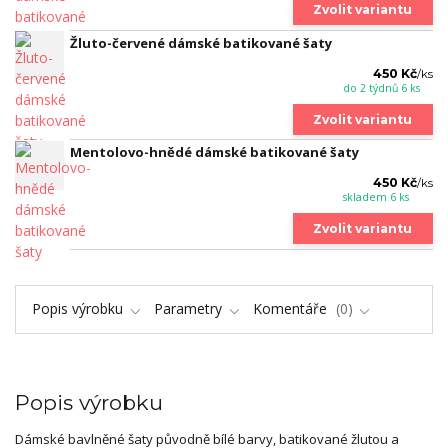
Zvolit variantu
Žluto-červené dámské batikované šaty
450 Kč
/
ks
do 2 týdnů 6 ks
Zvolit variantu
Mentolovo-hnědé dámské batikované šaty
450 Kč
/
ks
skladem 6 ks
Zvolit variantu
Popis výrobku
Parametry
Komentáře
0
Popis výrobku
Dámské bavlněné šaty původně bílé barvy, batikované žlutou a