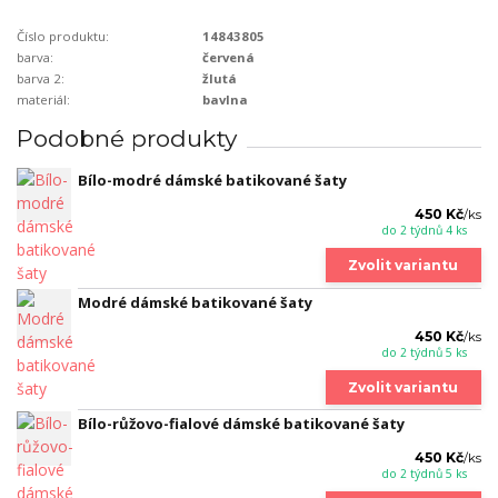
Číslo produktu:
14843805
barva:
červená
barva 2:
žlutá
materiál:
bavlna
Podobné produkty
Bílo-modré dámské batikované šaty
450 Kč
/
ks
do 2 týdnů 4 ks
Zvolit variantu
Modré dámské batikované šaty
450 Kč
/
ks
do 2 týdnů 5 ks
Zvolit variantu
Bílo-růžovo-fialové dámské batikované šaty
450 Kč
/
ks
do 2 týdnů 5 ks