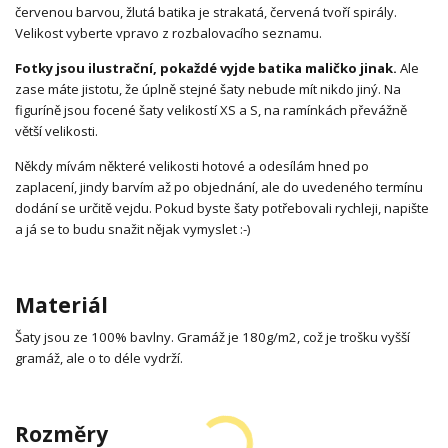
červenou barvou, žlutá batika je strakatá, červená tvoří spirály.
Velikost vyberte vpravo z rozbalovacího seznamu.
Fotky jsou ilustrační, pokaždé vyjde batika maličko jinak.
Ale
zase máte jistotu, že úplně stejné šaty nebude mít nikdo jiný. Na
figuríně jsou focené šaty velikostí XS a S, na ramínkách převážně
větší velikosti.
Někdy mívám některé velikosti hotové a odesílám hned po
zaplacení, jindy barvím až po objednání, ale do uvedeného termínu
dodání se určitě vejdu. Pokud byste šaty potřebovali rychleji, napište
a já se to budu snažit nějak vymyslet :-)
Materiál
Šaty jsou ze 100% bavlny. Gramáž je 180g/m2, což je trošku vyšší
gramáž, ale o to déle vydrží.
Rozměry