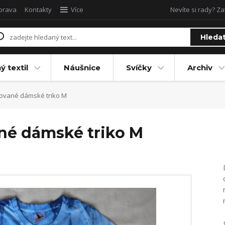
oprava
Kontakty
Více
Nevíte si rady? Za
Hleda
ý textil
Náušnice
Svíčky
Archiv
kované dámské triko M
né dámské triko M