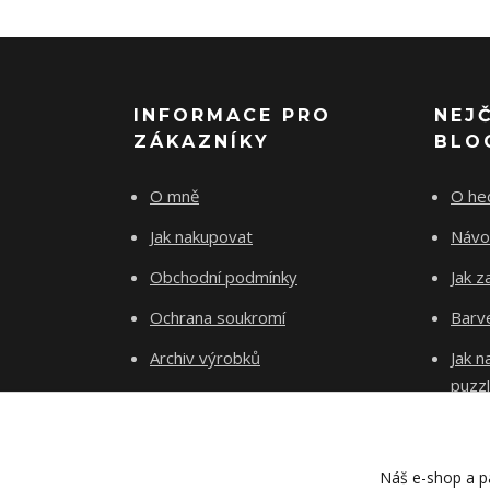
INFORMACE PRO
NEJ
ZÁKAZNÍKY
BLO
O mně
O he
Jak nakupovat
Návo
Obchodní podmínky
Jak z
Ochrana soukromí
Barve
Archiv výrobků
Jak 
puzz
Kontakty
Blog
Náš e-shop a pa