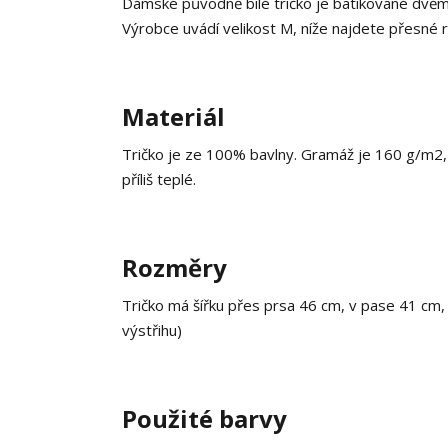
Dámské původně bílé tričko je batikované dvěma
Výrobce uvádí velikost M, níže najdete přesné 
Materiál
Tričko je ze 100% bavlny. Gramáž je 160 g/m2, c
příliš teplé.
Rozměry
Tričko má šířku přes prsa 46 cm, v pase 41 cm
výstřihu)
Použité barvy