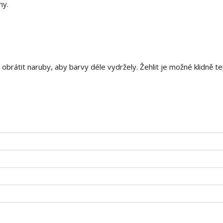
ny.
i obrátit naruby, aby barvy déle vydržely. Žehlit je možné klidně t