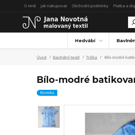
O mně
Jak nakupovat
Obchodní podmínky
Platba a d
Hedvábí
Bavlněn
Úvod
Bavlněný textil
Trička
Bílo-modré bati
Bílo-modré batikova
Novinka