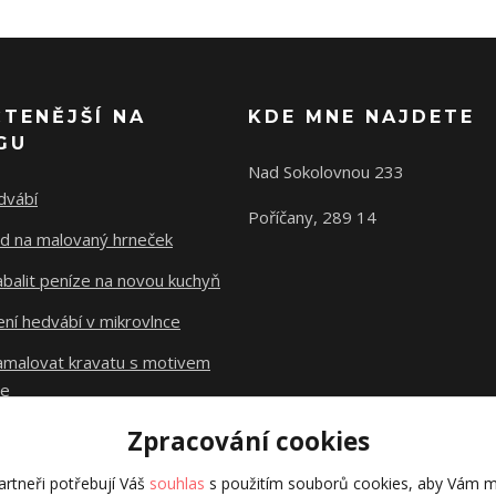
ČTENĚJŠÍ NA
KDE MNE NAJDETE
GU
Nad Sokolovnou 233
dvábí
Poříčany, 289 14
d na malovaný hrneček
abalit peníze na novou kuchyň
ní hedvábí v mikrovlnce
namalovat kravatu s motivem
le
Zpracování cookies
Původní stránky
dzejn.cz
rtneři potřebují Váš
souhlas
s použitím souborů cookies, aby Vám m