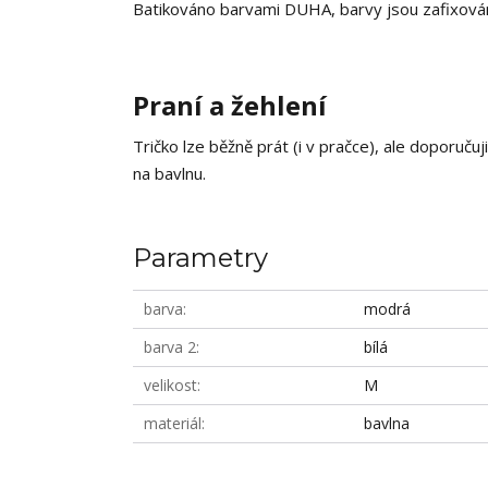
Batikováno barvami DUHA, barvy jsou zafixová
Praní a žehlení
Tričko lze běžně prát (i v pračce), ale doporučuj
na bavlnu.
Parametry
barva
modrá
barva 2
bílá
velikost
M
materiál
bavlna