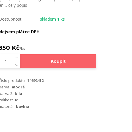
ani...
celý popis
Dostupnost
skladem 1 ks
Nejsem plátce DPH
350 Kč
/
ks
Koupit
Číslo produktu:
14692412
barva:
modrá
barva 2:
bílá
velikost:
M
materiál:
bavlna