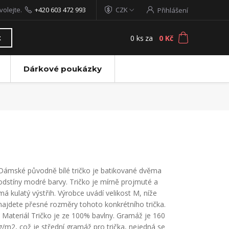
volejte.
+420 603 472 993
CZK
Přihlášení
0
ks
za
0 Kč
t
Dárkové poukázky
Dámské původně bílé tričko je batikované dvěma
odstíny modré barvy. Tričko je mírně projmuté a
má kulatý výstřih. Výrobce uvádí velikost M, níže
najdete přesné rozměry tohoto konkrétního trička.
Materiál Tričko je ze 100% bavlny. Gramáž je 160
g/m2, což je střední gramáž pro trička, nejedná se