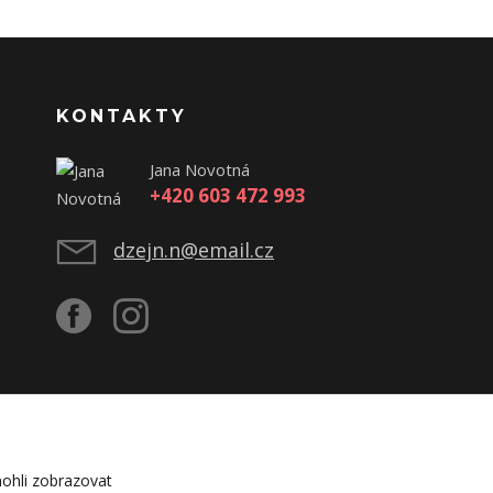
KONTAKTY
Jana Novotná
+420 603 472 993
dzejn.n@email.cz
ohli zobrazovat