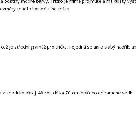
 odstíny modré barvy. Tričko je mírně projmuté a má kulatý výstř
rozměry tohoto konkrétního trička.
ož je střední gramáž pro trička, nejedná se ani o slabý hadřík, an
, na spodním okraji 48 cm, délka 70 cm (měřeno od ramene vedle