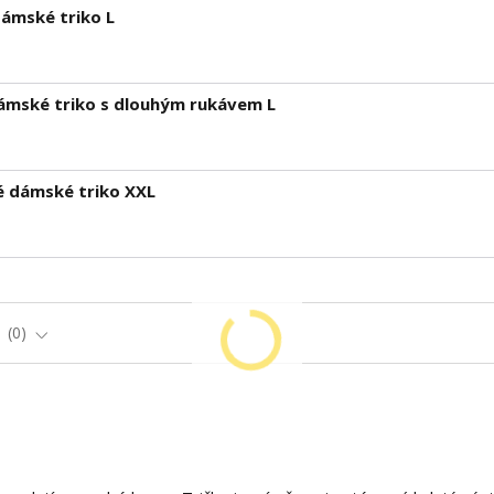
dámské triko L
ámské triko s dlouhým rukávem L
é dámské triko XXL
e
0