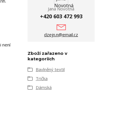
ih.
Jana Novotná
+420 603 472 993
dzejn.n@email.cz
i není
Zboží zařazeno v
kategoriích
Bavlněný textil
Trička
Dámská