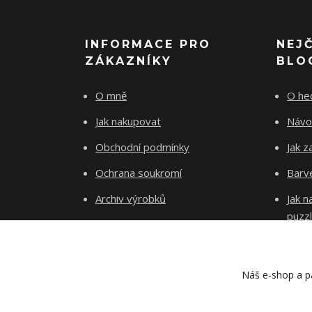
INFORMACE PRO
NEJ
ZÁKAZNÍKY
BLO
O mně
O he
Jak nakupovat
Návo
Obchodní podmínky
Jak z
Ochrana soukromí
Barve
Archiv výrobků
Jak 
puzz
Kontakty
Blog
Náš e-shop a pa