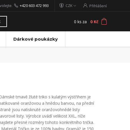
volejte.
+420 603 472 993
CZK
Přihlášení
0
ks
za
0 Kč
t
Dárkové poukázky
Dámské tmavě žluté triko s kulatým výstřihem je
batikované oranžovou a hnědou barvou, na přední
straně jsou natisknuté oranžovohnědé listy
javorové listy. Výrobce uvádí velikost XXL, níže
najdete přesné rozměry tohoto konkrétního trička.
Materiál Tričko je ze 100% bavlny. Gramáž je 150