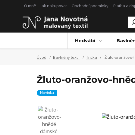
O mně
Jak nakupovat
Obchodní podmínky
Platba a d
Hedvábí
Bavlněn
Úvod
Bavlněný textil
Trička
Žluto-oranžovo-h
Žluto-oranžovo-hnědé
Novinka