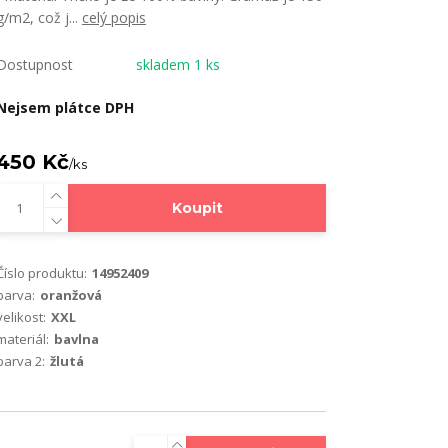
g/m2, což j...
celý popis
Dostupnost
skladem 1 ks
Nejsem plátce DPH
450 Kč
/
ks
Koupit
Číslo produktu:
14952409
barva:
oranžová
velikost:
XXL
materiál:
bavlna
barva 2:
žlutá