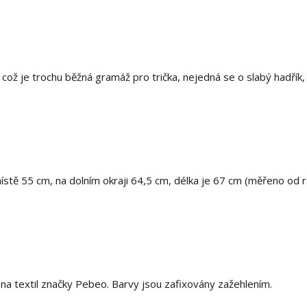
ož je trochu běžná gramáž pro trička, nejedná se o slabý hadřík, 
místě 55 cm, na dolním okraji 64,5 cm, délka je 67 cm (měřeno od
 textil značky Pebeo. Barvy jsou zafixovány zažehlením.