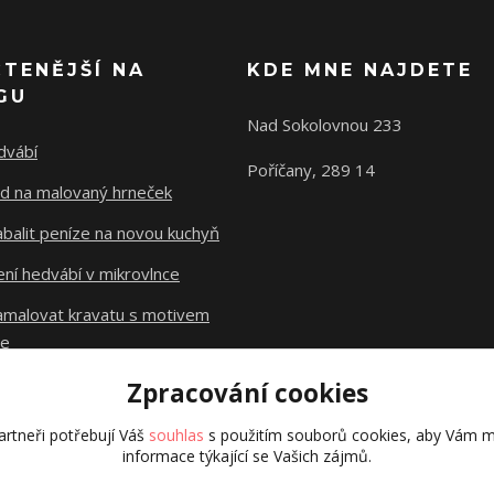
ČTENĚJŠÍ NA
KDE MNE NAJDETE
GU
Nad Sokolovnou 233
dvábí
Poříčany, 289 14
d na malovaný hrneček
abalit peníze na novou kuchyň
ní hedvábí v mikrovlnce
namalovat kravatu s motivem
le
Zpracování cookies
Původní stránky
dzejn.cz
rtneři potřebují Váš
souhlas
s použitím souborů cookies, aby Vám m
informace týkající se Vašich zájmů.