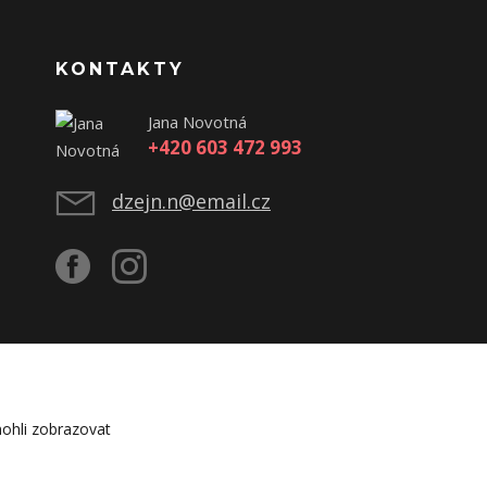
KONTAKTY
Jana Novotná
+420 603 472 993
dzejn.n@email.cz
ohli zobrazovat