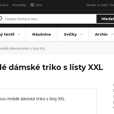
oprava
Kontakty
Více
Nevíte si rady? Za
Hleda
ý textil
Náušnice
Svíčky
Archiv
nědé dámské triko s listy XXL
 dámské triko s listy XXL