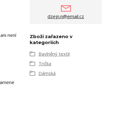
dzejn.n@email.cz
ani není
Zboží zařazeno v
kategoriích
Bavlněný textil
Trička
Dámská
 ramene