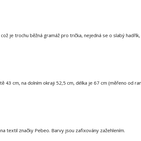
ož je trochu běžná gramáž pro trička, nejedná se o slabý hadřík, 
stě 43 cm, na dolním okraji 52,5 cm, délka je 67 cm (měřeno od r
 textil značky Pebeo. Barvy jsou zafixovány zažehlením.