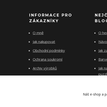
INFORMACE PRO
NEJ
ZÁKAZNÍKY
BLO
O mně
O he
Jak nakupovat
Návo
Obchodní podmínky
Jak z
Ochrana soukromí
Barve
Archiv výrobků
Jak 
puzz
Kontakty
Blog
Náš e-shop a pa