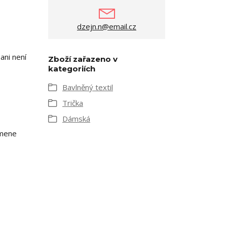
dzejn.n@email.cz
ani není
Zboží zařazeno v
kategoriích
Bavlněný textil
Trička
Dámská
amene