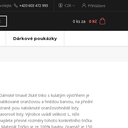
volejte.
+420 603 472 993
CZK
Přihlášení
0
ks
za
0 Kč
t
Dárkové poukázky
Dámské tmavě žluté triko s kulatým výstřihem je
batikované oranžovou a hnědou barvou, na přední
straně jsou natisknuté oranžovohnědé listy
javorové listy. Výrobce uvádí velikost L, níže
najdete přesné rozměry tohoto konkrétního trička.
Materiál Tričko je ze 100% bavlny. Gramáž je 150