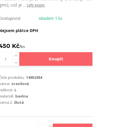
g/m2, což je ...
celý popis
Dostupnost
skladem 1 ks
Nejsem plátce DPH
450 Kč
/
ks
Koupit
Číslo produktu:
14952384
barva:
oranžová
velikost:
L
materiál:
bavlna
barva 2:
žlutá