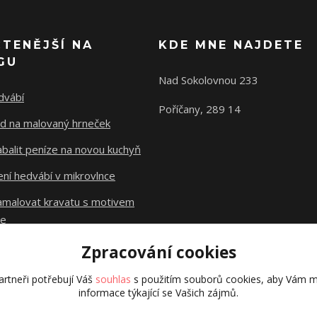
ČTENĚJŠÍ NA
KDE MNE NAJDETE
GU
Nad Sokolovnou 233
dvábí
Poříčany, 289 14
d na malovaný hrneček
abalit peníze na novou kuchyň
ní hedvábí v mikrovlnce
namalovat kravatu s motivem
le
Zpracování cookies
Původní stránky
dzejn.cz
rtneři potřebují Váš
souhlas
s použitím souborů cookies, aby Vám m
informace týkající se Vašich zájmů.