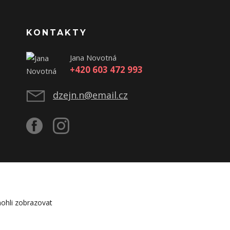
KONTAKTY
Jana Novotná
+420 603 472 993
dzejn.n@email.cz
ohli zobrazovat