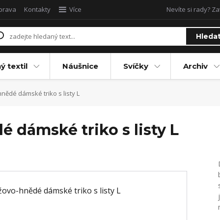
oprava
Kontakty
Více
Nevíte si rady? Za
Hleda
ý textil
Náušnice
Svíčky
Archiv
nědé dámské triko s listy L
 dámské triko s listy L