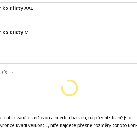
ko s listy XXL
ko s listy M
e
0
je batikované oranžovou a hnědou barvou, na přední straně jsou
Výrobce uvádí velikost L, níže najdete přesné rozměry tohoto kon