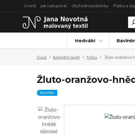
O mně
Jak nakupovat
Obchodní podmínky
Platba a d
Hedvábí
Bavlněn
Úvod
Bavlněný textil
Trička
Žluto-oranžovo-h
Žluto-oranžovo-hnědé
Novinka