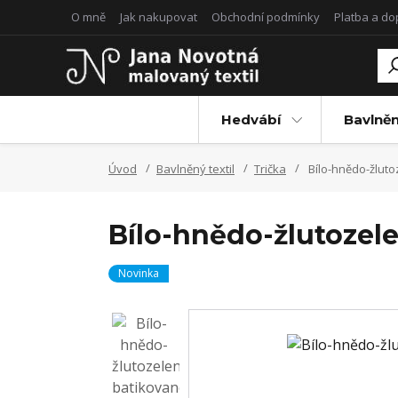
O mně
Jak nakupovat
Obchodní podmínky
Platba a d
Hedvábí
Bavlněn
Úvod
Bavlněný textil
Trička
Bílo-hnědo-žluto
Bílo-hnědo-žlutozel
Novinka