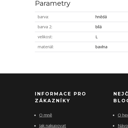
Parametry
barva
hnědá
barva 2
bílá
velikost
L
materiál
bavlna
INFORMACE PRO
NEJ
ZÁKAZNÍKY
BLO
O mně
O he
Jak nakupovat
Návo