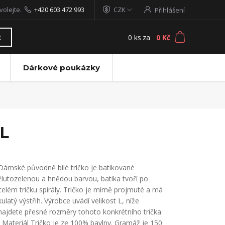
volejte.
+420 603 472 993
CZK
Přihlášení
0
ks
za
0 Kč
t
Dárkové poukázky
 L
Dámské původně bílé tričko je batikované
žlutozelenou a hnědou barvou, batika tvoří po
celém tričku spirály. Tričko je mírně projmuté a má
kulatý výstřih. Výrobce uvádí velikost L, níže
najdete přesné rozměry tohoto konkrétního trička.
Materiál Tričko je ze 100% bavlny. Gramáž je 150