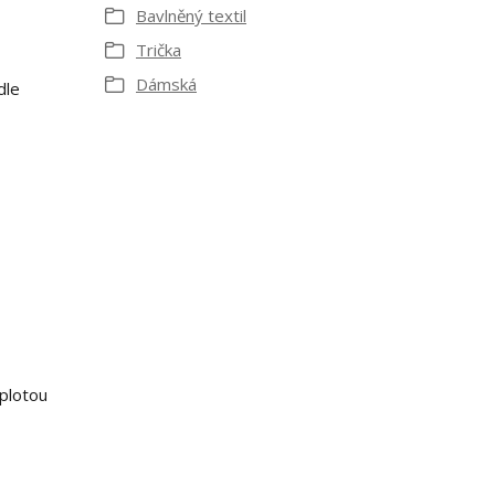
Bavlněný textil
Trička
Dámská
dle
eplotou