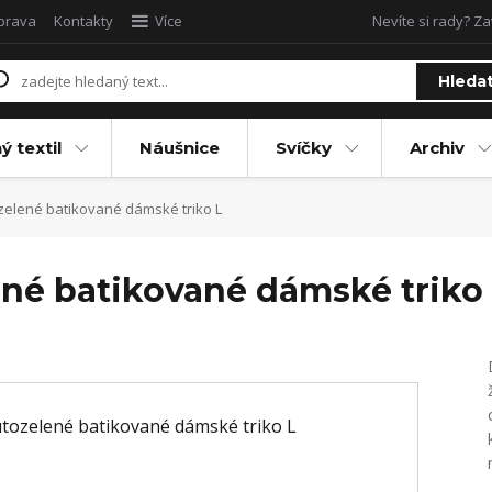
oprava
Kontakty
Více
Nevíte si rady? Za
Hleda
ý textil
Náušnice
Svíčky
Archiv
zelené batikované dámské triko L
ené batikované dámské triko