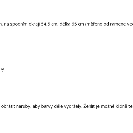
cm, na spodním okraji 54,5 cm, délka 65 cm (měřeno od ramene ve
ny.
i obrátit naruby, aby barvy déle vydržely. Žehlit je možné klidně t