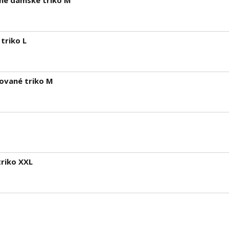
ané dámské triko M
triko L
kované triko M
riko XXL