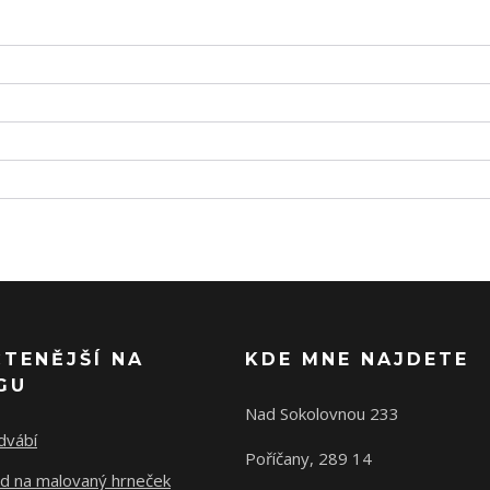
ČTENĚJŠÍ NA
KDE MNE NAJDETE
GU
Nad Sokolovnou 233
dvábí
Poříčany, 289 14
d na malovaný hrneček