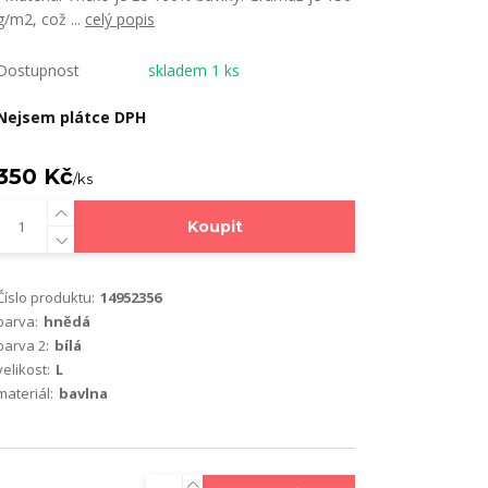
g/m2, což ...
celý popis
Dostupnost
skladem 1 ks
Nejsem plátce DPH
350 Kč
/
ks
Koupit
Číslo produktu:
14952356
barva:
hnědá
barva 2:
bílá
velikost:
L
materiál:
bavlna