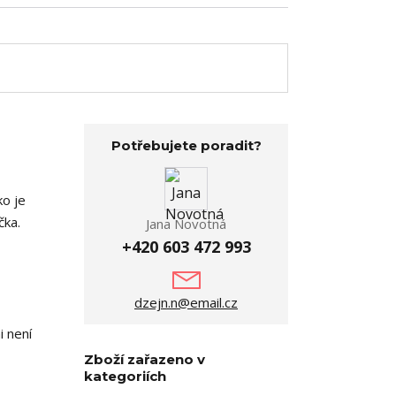
Potřebujete poradit?
ko je
čka.
Jana Novotná
+420 603 472 993
dzejn.n@email.cz
i není
Zboží zařazeno v
kategoriích