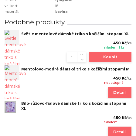
velikost:
M
materiál:
bavlna
Podobné produkty
Světle mentolové dámské triko s kočičími stopami XL
450 Kč
/
ks
skladem 1 ks
Koupit
Mentolovo-modré dámské triko s kočičími stopami M
450 Kč
/
ks
nedostupné
Detail
Bílo-růžovo-fialové dámské triko s kočičími stopami
XL
450 Kč
/
ks
skladem
Detail