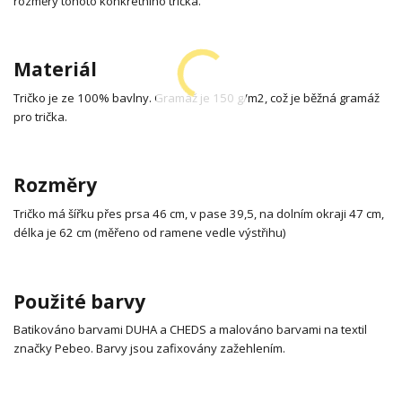
rozměry tohoto konkrétního trička.
Materiál
Tričko je ze 100% bavlny. Gramáž je 150 g/m2, což je běžná gramáž
pro trička.
Rozměry
Tričko má šířku přes prsa 46 cm, v pase 39,5, na dolním okraji 47 cm,
délka je 62 cm (měřeno od ramene vedle výstřihu)
Použité barvy
Batikováno barvami DUHA a CHEDS a malováno barvami na textil
značky Pebeo. Barvy jsou zafixovány zažehlením.