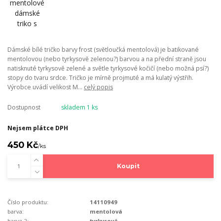
Dámské bílé tričko barvy frost (světloučká mentolová) je batikované
mentolovou (nebo tyrkysově zelenou?) barvou a na přední straně jsou
natisknuté tyrkysově zelené a světle tyrkysové kočičí (nebo možná psí?)
stopy do tvaru srdce. Tričko je mírně projmuté a má kulatý výstřih.
Výrobce uvádí velikost M...
celý popis
Dostupnost
skladem 1 ks
Nejsem plátce DPH
450 Kč
/
ks
Koupit
Číslo produktu:
14110949
barva:
mentolová
barva 2:
tyrkysová