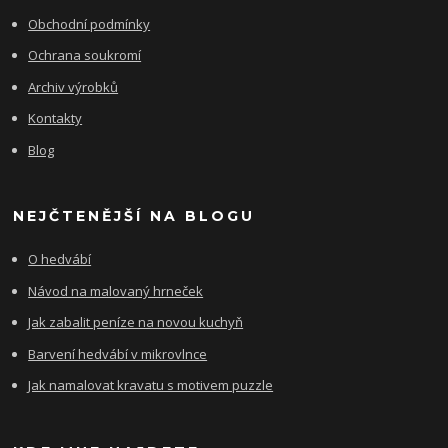
Obchodní podmínky
Ochrana soukromí
Archiv výrobků
Kontakty
Blog
NEJČTENĚJŠÍ NA BLOGU
O hedvábí
Návod na malovaný hrneček
Jak zabalit peníze na novou kuchyň
Barvení hedvábí v mikrovlnce
Jak namalovat kravatu s motivem puzzle