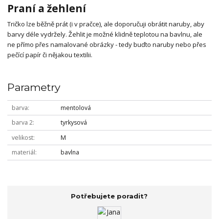
Praní a žehlení
Tričko lze běžně prát (i v pračce), ale doporučuji obrátit naruby, aby
barvy déle vydržely. Žehlit je možné klidně teplotou na bavlnu, ale
ne přímo přes namalované obrázky - tedy buďto naruby nebo přes
pečící papír či nějakou textilii.
Parametry
barva
mentolová
barva 2
tyrkysová
velikost
M
materiál
bavlna
Potřebujete poradit?