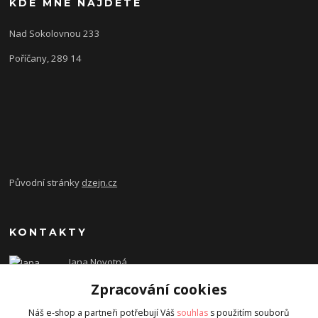
KDE MNE NAJDETE
Nad Sokolovnou 233
Poříčany, 289 14
Původní stránky
dzejn.cz
KONTAKTY
Jana Novotná
+420 603 472 993
Zpracování cookies
dzejn.n@email.cz
Náš e-shop a partneři potřebují Váš
souhlas
s použitím souborů