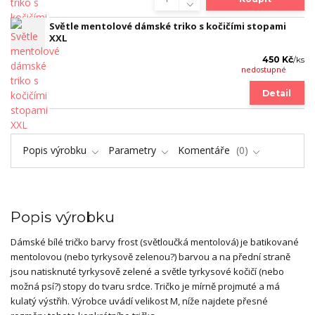
Světle mentolové dámské triko s kočičími stopami
XXL
450 Kč
/
ks
nedostupné
Detail
Popis výrobku
Parametry
Komentáře
0
Popis výrobku
Dámské bílé tričko barvy frost (světloučká mentolová) je batikované
mentolovou (nebo tyrkysově zelenou?) barvou a na přední straně
jsou natisknuté tyrkysově zelené a světle tyrkysové kočičí (nebo
možná psí?) stopy do tvaru srdce. Tričko je mírně projmuté a má
kulatý výstřih. Výrobce uvádí velikost M, níže najdete přesné