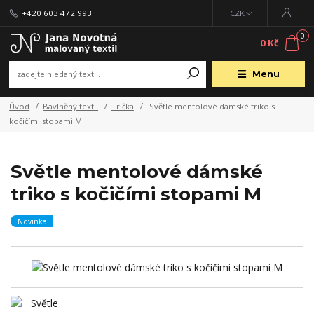
+420 603 472 993
CZK
0
0 Kč
Menu
Úvod
Bavlněný textil
Trička
Světle mentolové dámské triko s
kočičími stopami M
Světle mentolové dámské
triko s kočičími stopami M
Novinka