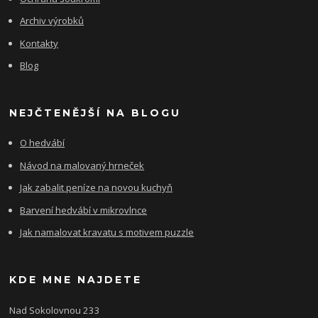
Archiv výrobků
Kontakty
Blog
NEJČTENĚJŠÍ NA BLOGU
O hedvábí
Návod na malovaný hrneček
Jak zabalit peníze na novou kuchyň
Barvení hedvábí v mikrovlnce
Jak namalovat kravatu s motivem puzzle
KDE MNE NAJDETE
Nad Sokolovnou 233