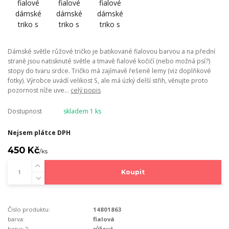
Dámské světle růžové tričko je batikované fialovou barvou a na přední
straně jsou natisknuté světle a tmavě fialové kočičí (nebo možná psí?)
stopy do tvaru srdce. Tričko má zajímavě řešené lemy (viz doplňkové
fotky). Výrobce uvádí velikost S, ale má úzký delší střih, věnujte proto
pozornost níže uve...
celý popis
Dostupnost
skladem 1 ks
Nejsem plátce DPH
450 Kč
/
ks
Koupit
Číslo produktu:
14801863
barva:
fialová
barva 2:
růžová