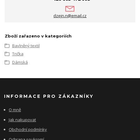
dzejn.n@email.cz
Zboží zařazeno v kategoriích
Bavlněný textil
Trička
Dámská
INFORMACE PRO ZÁKAZNÍKY
O mně
Jak nakupovat
Obchodní podmínky
Ochrana soukromí