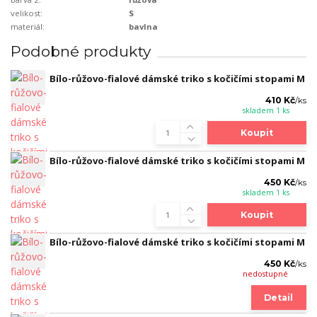
velikost:
S
materiál:
bavlna
Podobné produkty
Bílo-růžovo-fialové dámské triko s kočičími stopami M
410 Kč
/
ks
skladem 1 ks
Koupit
Bílo-růžovo-fialové dámské triko s kočičími stopami M
450 Kč
/
ks
skladem 1 ks
Koupit
Bílo-růžovo-fialové dámské triko s kočičími stopami M
450 Kč
/
ks
nedostupné
Detail