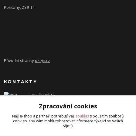
Poříčany, 289 14
Původní stránky
dzejn.cz
KONTAKTY
Jana Novotná
+420 603 472 993
Zpracování cookies
dzejn.n@email.cz
Náš e-shop a partneři potřebují Váš
souhlas
s použitím souborů
cookies, aby Vám mohli zobrazovat informace týkající se Vašich
zájmů.