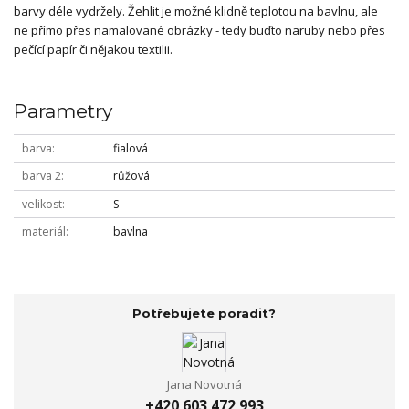
barvy déle vydržely. Žehlit je možné klidně teplotou na bavlnu, ale
ne přímo přes namalované obrázky - tedy buďto naruby nebo přes
pečící papír či nějakou textilii.
Parametry
barva
fialová
barva 2
růžová
velikost
S
materiál
bavlna
Potřebujete poradit?
Jana Novotná
+420 603 472 993