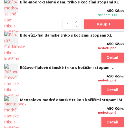
Bílo-modro-zelené dám. triko s kočičími stopami XL
450 Kč
/
ks
skladem 1 ks
Koupit
Bílo-růž.-fial.dámské triko s kočičími stopami XL
450 Kč
/
ks
nedostupné
Detail
Růžovo-fialové dámské triko s kočičími stopami L
450 Kč
/
ks
nedostupné
Detail
Mentolovo-modré dámské triko s kočičími stopami M
450 Kč
/
ks
nedostupné
Detail