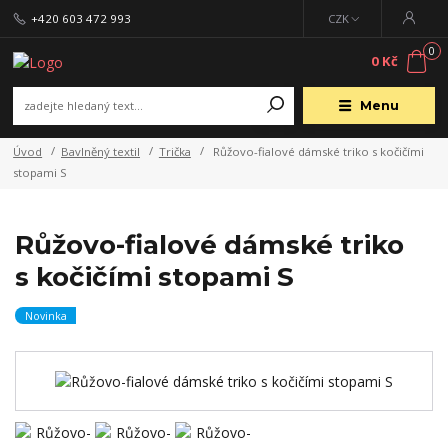
+420 603 472 993
CZK
0
0 Kč
Menu
Úvod
Bavlněný textil
Trička
Růžovo-fialové dámské triko s kočičími
stopami S
Růžovo-fialové dámské triko
s kočičími stopami S
Novinka