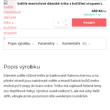
Světle mentolové dámské triko s kočičími stopami L
450 Kč
/
ks
skladem 1 ks
Koupit
Popis výrobku
Parametry
Komentáře
0
Popis výrobku
Dámské světle růžové tričko je batikované fialovou barvou a na
přední straně jsou natisknuté světle a tmavě fialové kočičí (nebo
možná psí?) stopy do tvaru srdce. Tričko má zajímavě řešené lemy
(viz doplňkové fotky). Výrobce uvádí velikost S, ale má úzký delší
střih, věnujte proto pozornost níže uvedeným rozměrům.