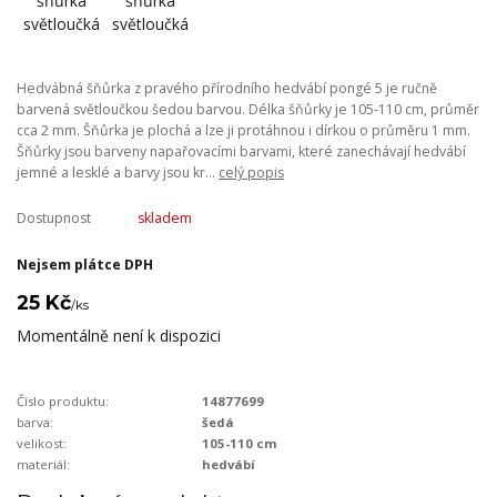
Hedvábná šňůrka z pravého přírodního hedvábí pongé 5 je ručně
barvená světloučkou šedou barvou. Délka šňůrky je 105-110 cm, průměr
cca 2 mm. Šňůrka je plochá a lze ji protáhnou i dírkou o průměru 1 mm.
Šňůrky jsou barveny napařovacími barvami, které zanechávají hedvábí
jemné a lesklé a barvy jsou kr...
celý popis
Dostupnost
skladem
Nejsem plátce DPH
25 Kč
/
ks
Momentálně není k dispozici
Číslo produktu:
14877699
barva:
šedá
velikost:
105-110 cm
materiál:
hedvábí