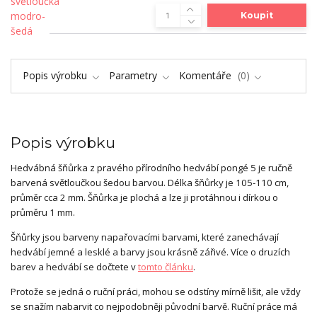
Koupit
Popis výrobku
Parametry
Komentáře
0
Popis výrobku
Hedvábná šňůrka z pravého přírodního hedvábí pongé 5 je ručně
barvená světloučkou šedou barvou. Délka šňůrky je 105-110 cm,
průměr cca 2 mm. Šňůrka je plochá a lze ji protáhnou i dírkou o
průměru 1 mm.
Šňůrky jsou barveny napařovacími barvami, které zanechávají
hedvábí jemné a lesklé a barvy jsou krásně zářivé. Více o druzích
barev a hedvábí se dočtete v
tomto článku
.
Protože se jedná o ruční práci, mohou se odstíny mírně lišit, ale vždy
se snažím nabarvit co nejpodobněji původní barvě. Ruční práce má