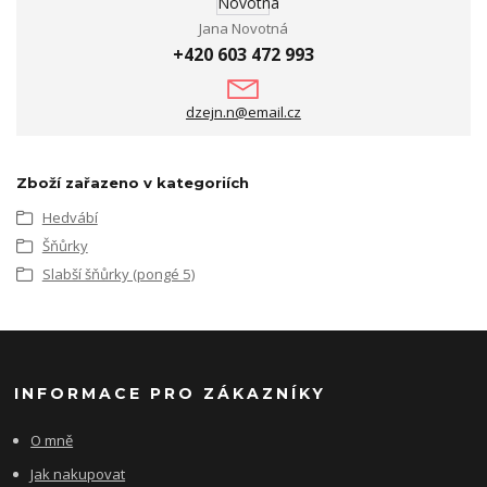
Jana Novotná
+420 603 472 993
dzejn.n@email.cz
Zboží zařazeno v kategoriích
Hedvábí
Šňůrky
Slabší šňůrky (pongé 5)
INFORMACE PRO ZÁKAZNÍKY
O mně
Jak nakupovat