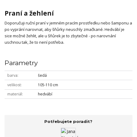
Praní a žehlení
Doporučuji ruční praní v jemném pracím prostředku nebo šamponu a
po vyprání narovnat, aby šňůrky neuschly zmačkané. Hedvábí je
sice možné žehlit, ale u šňůrek je to zbytečné - po narovnání
uschnou tak, že to není potřeba.
Parametry
barva
šedá
velikost
105-110 cm
materiál
hedvábí
Potřebujete poradit?