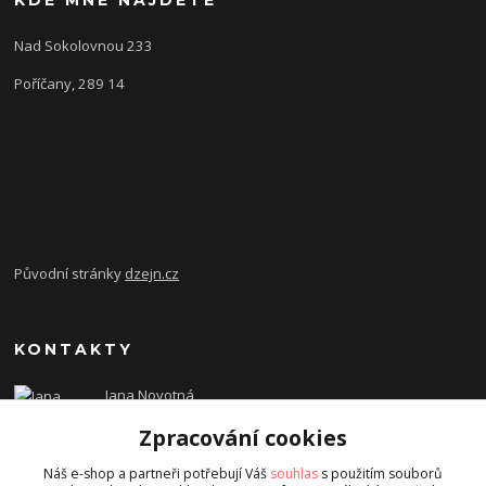
Nad Sokolovnou 233
Poříčany, 289 14
Původní stránky
dzejn.cz
KONTAKTY
Jana Novotná
+420 603 472 993
Zpracování cookies
dzejn.n@email.cz
Náš e-shop a partneři potřebují Váš
souhlas
s použitím souborů