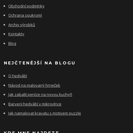
Obchodní podmínky
Ochrana soukromí
Archiv výrobků
Kontakty
Blog
NEJČTENĚJŠÍ NA BLOGU
O hedvábí
Návod na malovaný hrneček
Jak zabalit peníze na novou kuchyň
Barvení hedvábí v mikrovlnce
Jak namalovat kravatu s motivem puzzle
KDE MNE NAJDETE