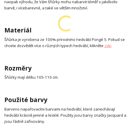
naopak výhodu, že Vám šňůrky mohu nabarvit téměř v jakékoliv
barvě, i vícebarevné, a také ve větším množství.
Materiál
Šňůrka je vyrobena ze 100% přírodního hedvábí Pongé 5. Pokud se
chcete dozvědět více o různých typech hedvábí, klikněte
zde
.
Rozměry
Šňůrky mají délku 105-110 cm.
Použité barvy
Barveno napařovacími barvami na hedvábí, které zanechávají
hedvábí krásně jemné a lesklé. Použity jsou barvy značky Jacquard a
jsou řádně zafixovány.