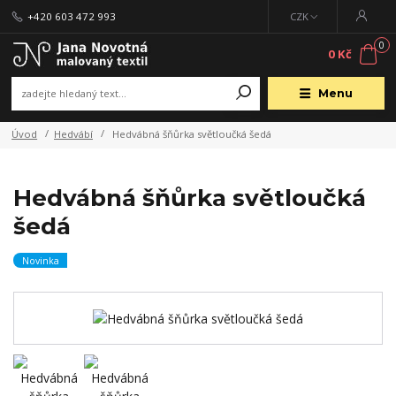
+420 603 472 993
CZK
0
0 Kč
Menu
Úvod
Hedvábí
Hedvábná šňůrka světloučká šedá
Hedvábná šňůrka světloučká
šedá
Novinka