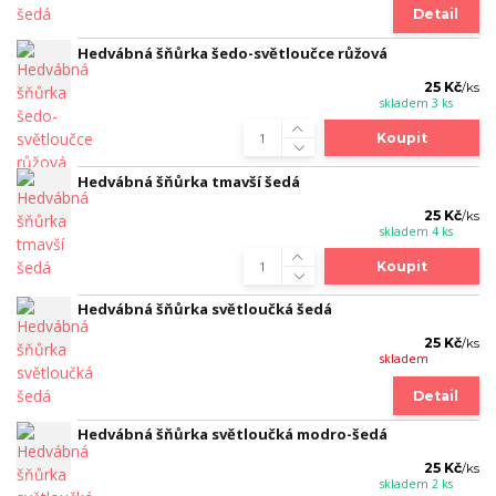
Detail
Hedvábná šňůrka šedo-světloučce růžová
25 Kč
/
ks
skladem 3 ks
Koupit
Hedvábná šňůrka tmavší šedá
25 Kč
/
ks
skladem 4 ks
Koupit
Hedvábná šňůrka světloučká šedá
25 Kč
/
ks
skladem
Detail
Hedvábná šňůrka světloučká modro-šedá
25 Kč
/
ks
skladem 2 ks