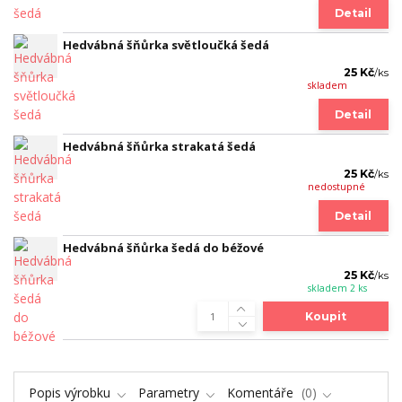
Detail
Hedvábná šňůrka světloučká šedá
25 Kč
/
ks
skladem
Detail
Hedvábná šňůrka strakatá šedá
25 Kč
/
ks
nedostupné
Detail
Hedvábná šňůrka šedá do béžové
25 Kč
/
ks
skladem 2 ks
Koupit
Popis výrobku
Parametry
Komentáře
0