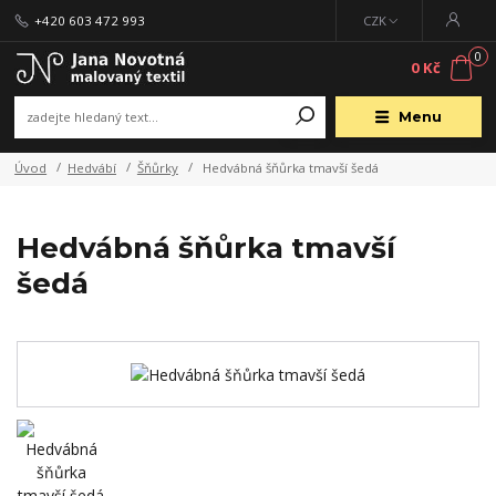
+420 603 472 993
CZK
0
0 Kč
Menu
Úvod
Hedvábí
Šňůrky
Hedvábná šňůrka tmavší šedá
Hedvábná šňůrka tmavší
šedá