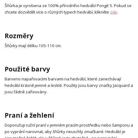
Šňůrka je vyrobena ze 100% přírodního hedvábí Pongé 5. Pokud se
chcete dozvědět více o různých typech hedvábí, klikněte
zde
.
Rozměry
Šňůrky mají délku 105-110 cm.
Použité barvy
Barveno napařovacími barvami na hedvábí, které zanechávají
hedvábí krásně jemné a lesklé. Použity jsou barvy značky Jacquard a
jsou řádně zafixovány.
Praní a žehlení
Doporučuji ruční praní v jemném pracím prostředku nebo šamponu a
po vyprání narovnat, aby šňůrky neuschly zmačkané. Hedvábí je