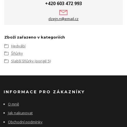
+420 603 472 993
dzejn.n@email.cz
Zboží zařazeno v kategoriích
Hedvábí
Šňůrky
Slabší šňůrky (pongé 5)
INFORMACE PRO ZÁKAZNÍKY
O mně
Jak nakupovat
Obchodní podmínky