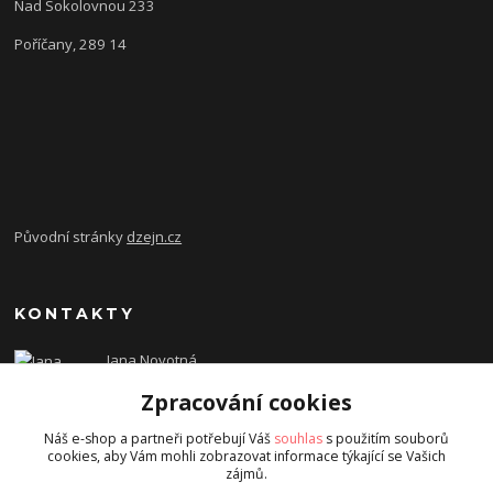
Nad Sokolovnou 233
Poříčany, 289 14
Původní stránky
dzejn.cz
KONTAKTY
Jana Novotná
+420 603 472 993
Zpracování cookies
dzejn.n@email.cz
Náš e-shop a partneři potřebují Váš
souhlas
s použitím souborů
cookies, aby Vám mohli zobrazovat informace týkající se Vašich
zájmů.