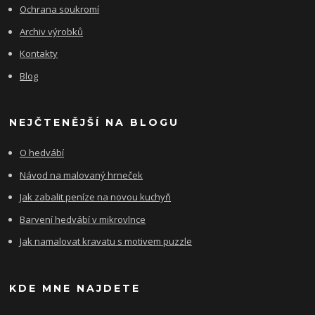
Ochrana soukromí
Archiv výrobků
Kontakty
Blog
NEJČTENĚJŠÍ NA BLOGU
O hedvábí
Návod na malovaný hrneček
Jak zabalit peníze na novou kuchyň
Barvení hedvábí v mikrovlnce
Jak namalovat kravatu s motivem puzzle
KDE MNE NAJDETE