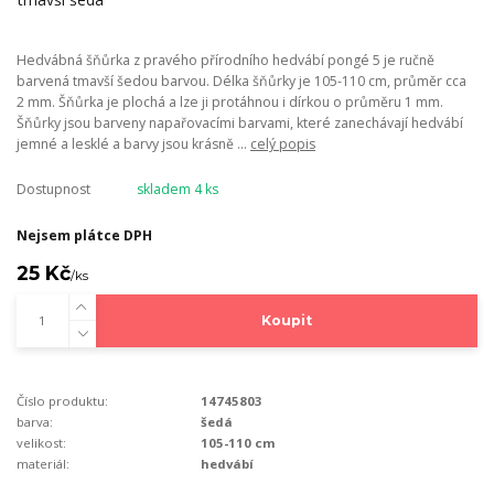
Hedvábná šňůrka z pravého přírodního hedvábí pongé 5 je ručně
barvená tmavší šedou barvou. Délka šňůrky je 105-110 cm, průměr cca
2 mm. Šňůrka je plochá a lze ji protáhnou i dírkou o průměru 1 mm.
Šňůrky jsou barveny napařovacími barvami, které zanechávají hedvábí
jemné a lesklé a barvy jsou krásně ...
celý popis
Dostupnost
skladem 4 ks
Nejsem plátce DPH
25 Kč
/
ks
Koupit
Číslo produktu:
14745803
barva:
šedá
velikost:
105-110 cm
materiál:
hedvábí