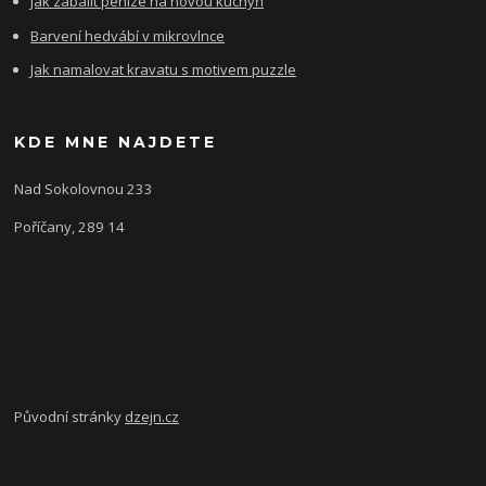
Jak zabalit peníze na novou kuchyň
Barvení hedvábí v mikrovlnce
Jak namalovat kravatu s motivem puzzle
KDE MNE NAJDETE
Nad Sokolovnou 233
Poříčany, 289 14
Původní stránky
dzejn.cz