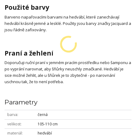
Použité barvy
Barveno napařovacími barvami na hedvábí, které zanechávají
hedvábí krásně jemné a lesklé. Použity jsou barvy značky Jacquard a
jsou řádně zafixovány.
Praní a žehlení
Doporučuji ruční praní v jemném pracím prostředku nebo šamponu a
po vyprání narovnat, aby šňůrky neuschly zmačkané. Hedvábí je
sice možné žehlit, ale u šňůrek je to zbytečné - po narovnání
uschnou tak, že to není potřeba.
Parametry
barva
černá
velikost
105-110 cm
materiál
hedvábí