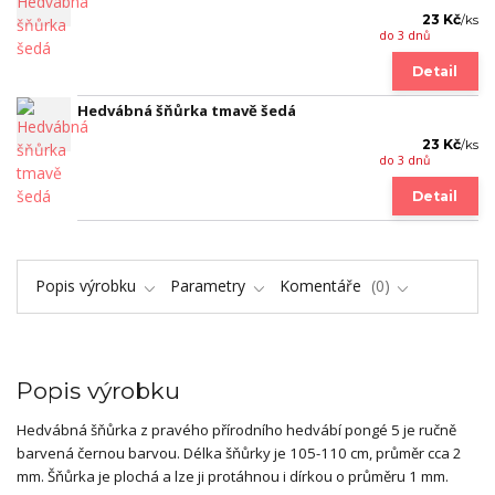
23 Kč
/
ks
do 3 dnů
Detail
Hedvábná šňůrka tmavě šedá
23 Kč
/
ks
do 3 dnů
Detail
Popis výrobku
Parametry
Komentáře
0
Popis výrobku
Hedvábná šňůrka z pravého přírodního hedvábí pongé 5 je ručně
barvená černou barvou. Délka šňůrky je 105-110 cm, průměr cca 2
mm. Šňůrka je plochá a lze ji protáhnou i dírkou o průměru 1 mm.