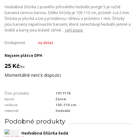
Hedvábná šňůrka z pravého přírodního hedvábí pongé 5 je ručně
barvená černou barvou. Délka šňůrky je 105-110 cm, průměr cca 2 mm.
Šňůrka je plochá a lze ji protáhnou i dírkou o průměru 1 mm. Šňůrky
jsou barveny napařovacími barvami, které zanechávají hedvábí jemné a
lesklé a barvy jsou krásně zářivé...
celý popis
Dostupnost
na dotaz
Nejsem plátce DPH
25 Kč
/
ks
Momentálně není k dispozici
Číslo produktu:
1917176
barva:
černá
velikost:
105-110 cm
materiál:
hedvábí
Podobné produkty
Hedvábná šňůrka šedá