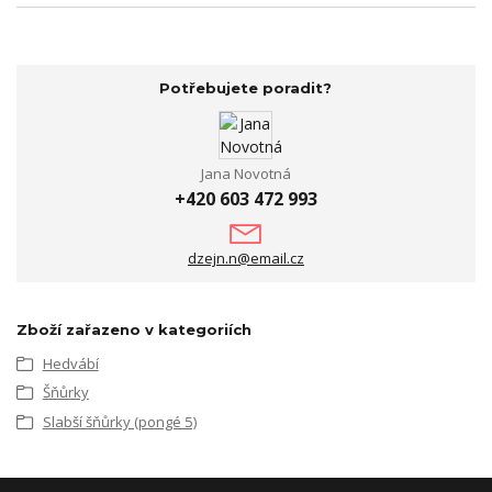
Potřebujete poradit?
Jana Novotná
+420 603 472 993
dzejn.n@email.cz
Zboží zařazeno v kategoriích
Hedvábí
Šňůrky
Slabší šňůrky (pongé 5)