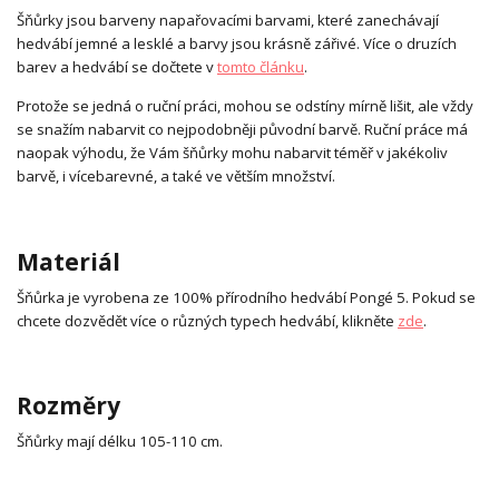
Šňůrky jsou barveny napařovacími barvami, které zanechávají
hedvábí jemné a lesklé a barvy jsou krásně zářivé. Více o druzích
barev a hedvábí se dočtete v
tomto článku
.
Protože se jedná o ruční práci, mohou se odstíny mírně lišit, ale vždy
se snažím nabarvit co nejpodobněji původní barvě. Ruční práce má
naopak výhodu, že Vám šňůrky mohu nabarvit téměř v jakékoliv
barvě, i vícebarevné, a také ve větším množství.
Materiál
Šňůrka je vyrobena ze 100% přírodního hedvábí Pongé 5. Pokud se
chcete dozvědět více o různých typech hedvábí, klikněte
zde
.
Rozměry
Šňůrky mají délku 105-110 cm.