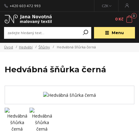
+420 603 472 993
CZK
0
0 Kč
Menu
Úvod
Hedvábí
Šňůrky
Hedvábná šňůrka černá
Hedvábná šňůrka černá