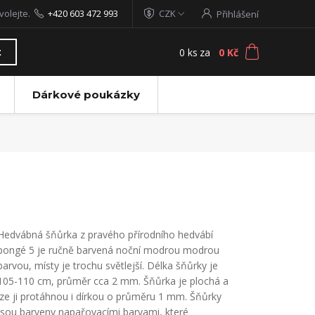
volejte.
+420 603 472 993
CZK
Přihlášení
0
ks
za
0 Kč
t
Dárkové poukázky
Hedvábná šňůrka z pravého přírodního hedvábí
pongé 5 je ručně barvená noční modrou modrou
barvou, místy je trochu světlejší. Délka šňůrky je
105-110 cm, průměr cca 2 mm. Šňůrka je plochá a
lze ji protáhnou i dírkou o průměru 1 mm. Šňůrky
jsou barveny napařovacími barvami, které