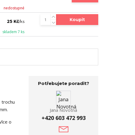
nedostupné
Koupit
25 Kč
/
ks
skladem 7 ks
Potřebujete poradit?
 trochu
 mm.
Jana Novotná
+420 603 472 993
Více o