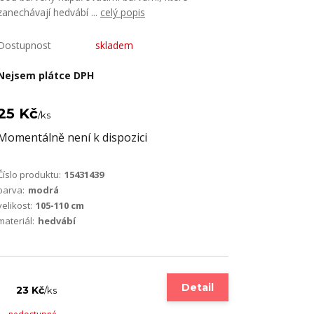
zanechávají hedvábí ...
celý popis
Dostupnost
skladem
Nejsem plátce DPH
25 Kč
/
ks
Momentálně není k dispozici
Číslo produktu:
15431439
barva:
modrá
velikost:
105-110 cm
materiál:
hedvábí
Detail
23 Kč
/
ks