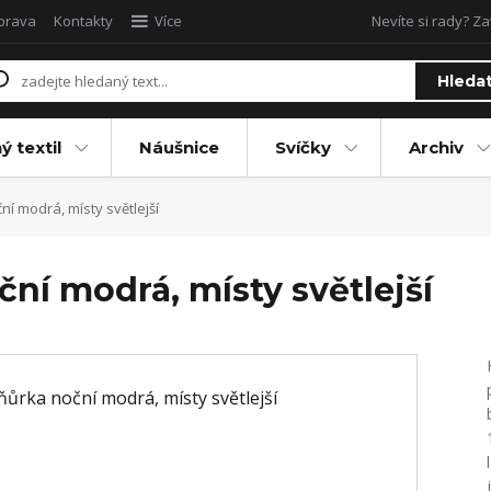
oprava
Kontakty
Více
Nevíte si rady? Za
Hleda
ý textil
Náušnice
Svíčky
Archiv
 modrá, místy světlejší
ní modrá, místy světlejší