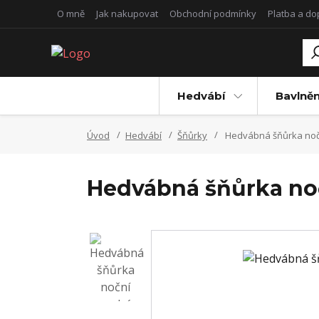
O mně
Jak nakupovat
Obchodní podmínky
Platba a d
Hedvábí
Bavlněn
Úvod
Hedvábí
Šňůrky
Hedvábná šňůrka noční
Hedvábná šňůrka noč