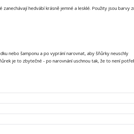
 zanechávají hedvábí krásně jemné a lesklé. Použity jsou barvy 
edku nebo šamponu a po vyprání narovnat, aby šňůrky neuschly
ňůrek je to zbytečné - po narovnání uschnou tak, že to není potře