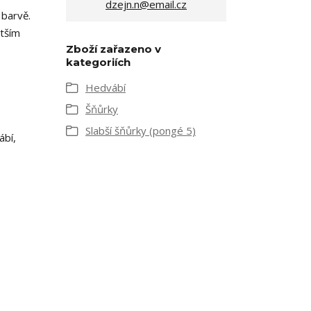
dzejn.n@email.cz
 barvě.
ětším
Zboží zařazeno v
kategoriích
Hedvábí
Šňůrky
Slabší šňůrky (pongé 5)
ábí,