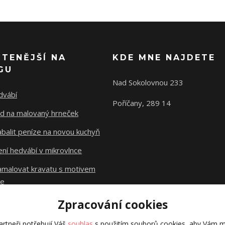
ČTENĚJŠÍ NA
KDE MNE NAJDETE
GU
Nad Sokolovnou 233
dvábí
Poříčany, 289 14
d na malovaný hrneček
abalit peníze na novou kuchyň
ní hedvábí v mikrovlnce
namalovat kravatu s motivem
le
Zpracování cookies
Původní stránky
dzejn.cz
rtneři potřebují Váš
souhlas
s použitím souborů cookies, aby Vám m