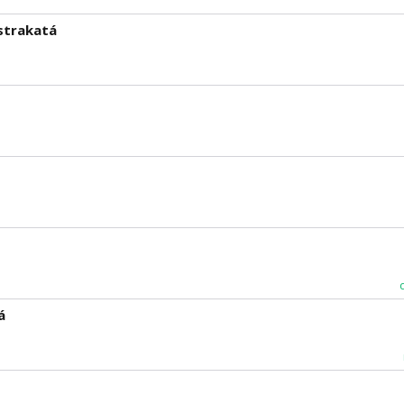
strakatá
á