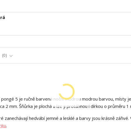
rá
e
0
 pongé 5 je ručně barvená noční modrou modrou barvou, místy je
ca 2 mm. Šňůrka je plochá a lze ji protáhnou i dírkou o průměru 1
é zanechávají hedvábí jemné a lesklé a barvy jsou krásně zářivé. 
nku
.