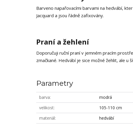
Barveno napařovacími barvami na hedvábí, které
Jacquard a jsou řádně zafixovány.
Praní a žehlení
Doporučuji ruční praní v jemném pracím prostř
zmačkané. Hedvábí je sice možné žehlit, ale u š
Parametry
barva
modrá
velikost
105-110 cm
materiál
hedvábí