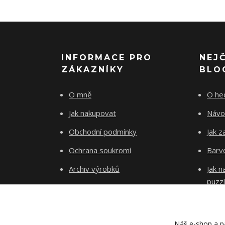
INFORMACE PRO
NEJ
ZÁKAZNÍKY
BLO
O mně
O he
Jak nakupovat
Návo
Obchodní podmínky
Jak z
Ochrana soukromí
Barve
Archiv výrobků
Jak 
puzz
Kontakty
Blog
Náš e-shop a pa