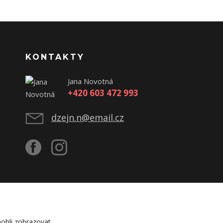
KONTAKTY
Jana Novotná
+420 603 472 993
dzejn.n@email.cz
ohli zobrazovat