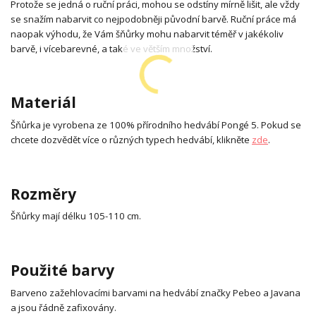
Protože se jedná o ruční práci, mohou se odstíny mírně lišit, ale vždy
se snažím nabarvit co nejpodobněji původní barvě. Ruční práce má
naopak výhodu, že Vám šňůrky mohu nabarvit téměř v jakékoliv
barvě, i vícebarevné, a také ve větším množství.
Materiál
Šňůrka je vyrobena ze 100% přírodního hedvábí Pongé 5. Pokud se
chcete dozvědět více o různých typech hedvábí, klikněte
zde
.
Rozměry
Šňůrky mají délku 105-110 cm.
Použité barvy
Barveno zažehlovacími barvami na hedvábí značky Pebeo a Javana
a jsou řádně zafixovány.