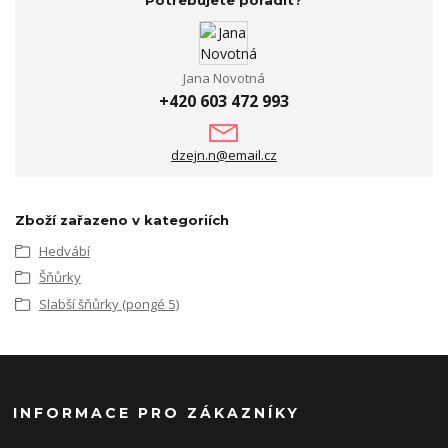
Potřebujete poradit?
Jana Novotná
+420 603 472 993
dzejn.n@email.cz
Zboží zařazeno v kategoriích
Hedvábí
Šňůrky
Slabší šňůrky (pongé 5)
INFORMACE PRO ZÁKAZNÍKY