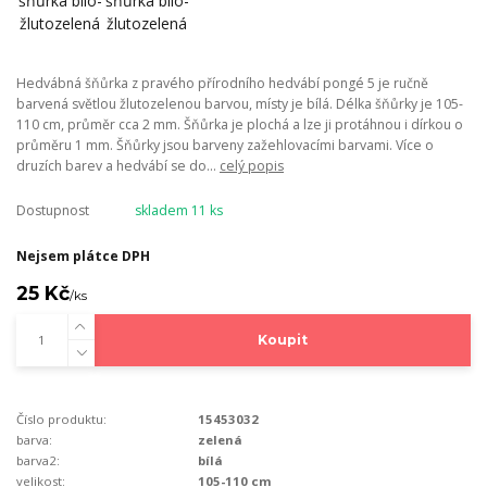
Hedvábná šňůrka z pravého přírodního hedvábí pongé 5 je ručně
barvená světlou žlutozelenou barvou, místy je bílá. Délka šňůrky je 105-
110 cm, průměr cca 2 mm. Šňůrka je plochá a lze ji protáhnou i dírkou o
průměru 1 mm. Šňůrky jsou barveny zažehlovacími barvami. Více o
druzích barev a hedvábí se do...
celý popis
Dostupnost
skladem 11 ks
Nejsem plátce DPH
25 Kč
/
ks
Koupit
Číslo produktu:
15453032
barva:
zelená
barva2:
bílá
velikost:
105-110 cm