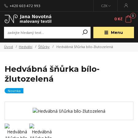
+420 603 472 993
CZK
0
0 Kč
Menu
Úvod
Hedvábí
Šňůrky
Hedvábná šňůrka bílo-žlutozelená
Hedvábná šňůrka bílo-
žlutozelená
Novinka