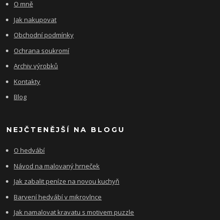
O mně
Jak nakupovat
Obchodní podmínky
Ochrana soukromí
Archiv výrobků
Kontakty
Blog
NEJČTENĚJŠÍ NA BLOGU
O hedvábí
Návod na malovaný hrneček
Jak zabalit peníze na novou kuchyň
Barvení hedvábí v mikrovlnce
Jak namalovat kravatu s motivem puzzle