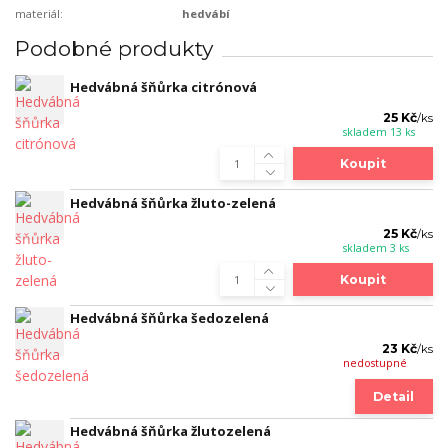
materiál:
hedvábí
Podobné produkty
Hedvábná šňůrka citrónová
25 Kč
/
ks
skladem 13 ks
Koupit
Hedvábná šňůrka žluto-zelená
25 Kč
/
ks
skladem 3 ks
Koupit
Hedvábná šňůrka šedozelená
23 Kč
/
ks
nedostupné
Detail
Hedvábná šňůrka žlutozelená