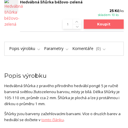
Hedvábná šňůrka béžovo-zelená
25 Kč
/
ks
skladem 10 ks
Koupit
Popis výrobku
Parametry
Komentáře
0
Popis výrobku
Hedvábná šňůrka z pravého přírodního hedvábí pongé 5 je ručně
barvená světlou žlutozelenou barvou, místy je bílá. Délka šňůrky je
105-110 cm, průměr cca 2 mm. Šňůrka je plochá a lze ji protáhnou i
dírkou o průměru 1 mm.
Šňůrky jsou barveny zažehlovacími barvami. Více o druzích barev a
hedvábí se dočtete v
tomto článku
.