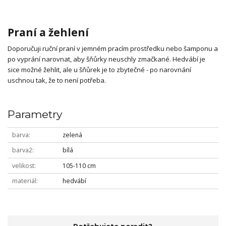
Praní a žehlení
Doporučuji ruční praní v jemném pracím prostředku nebo šamponu a
po vyprání narovnat, aby šňůrky neuschly zmačkané. Hedvábí je
sice možné žehlit, ale u šňůrek je to zbytečné - po narovnání
uschnou tak, že to není potřeba.
Parametry
barva
zelená
barva2
bílá
velikost
105-110 cm
materiál
hedvábí