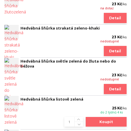
23 Kč
/
ks
na dotaz
Detail
Hedvábná šňůrka strakatá zeleno-khaki
23 Kč
/
ks
nedostupné
Detail
Hedvábná šňůrka světle zelená do žluta nebo do
béžova
23 Kč
/
ks
nedostupné
Detail
Hedvábná šňůrka listově zelená
25 Kč
/
ks
do 2 týdnů 4 ks
Koupit