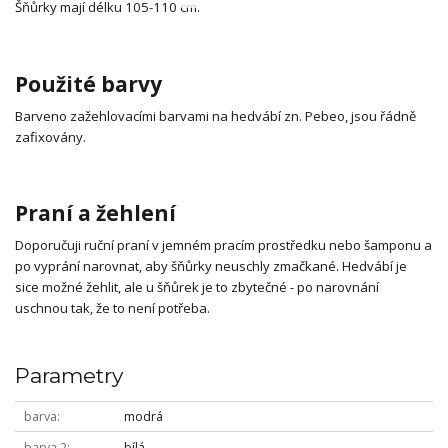
Šňůrky mají délku 105-110 cm.
Použité barvy
Barveno zažehlovacími barvami na hedvábí zn. Pebeo, jsou řádně
zafixovány.
Praní a žehlení
Doporučuji ruční praní v jemném pracím prostředku nebo šamponu a
po vyprání narovnat, aby šňůrky neuschly zmačkané. Hedvábí je
sice možné žehlit, ale u šňůrek je to zbytečné - po narovnání
uschnou tak, že to není potřeba.
Parametry
barva
modrá
barva 2
bílá