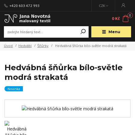
+420 603 472 993
CZK
0
0 Kč
Menu
Úvod
Hedvábí
Šňůrky
Hedvábná šňůrka bílo-světle modrá strakatá
Hedvábná šňůrka bílo-světle
modrá strakatá
Novinka