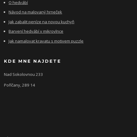
O hedvábí
Návod na malovaný hrneček
Jak zabalit peníze na novou kuchyň
Barvení hedvábí v mikrovlnce
Jak namalovat kravatu s motivem puzzle
KDE MNE NAJDETE
Nad Sokolovnou 233
Poříčany, 289 14