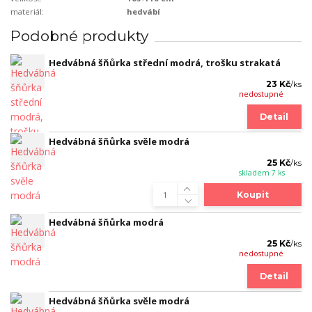
materiál:
hedvábí
Podobné produkty
Hedvábná šňůrka střední modrá, trošku strakatá
23 Kč
/
ks
nedostupné
Detail
Hedvábná šňůrka svěle modrá
25 Kč
/
ks
skladem 7 ks
Koupit
Hedvábná šňůrka modrá
25 Kč
/
ks
nedostupné
Detail
Hedvábná šňůrka svěle modrá