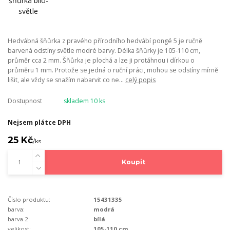
Hedvábná šňůrka z pravého přírodního hedvábí pongé 5 je ručně
barvená odstíny světle modré barvy. Délka šňůrky je 105-110 cm,
průměr cca 2 mm. Šňůrka je plochá a lze ji protáhnou i dírkou o
průměru 1 mm. Protože se jedná o ruční práci, mohou se odstíny mírně
lišit, ale vždy se snažím nabarvit co ne...
celý popis
Dostupnost
skladem 10 ks
Nejsem plátce DPH
25 Kč
/
ks
Koupit
Číslo produktu:
15431335
barva:
modrá
barva 2:
bílá
velikost:
105-110 cm