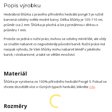
Popis výrobku
Hedvábná šňůrka z pravého přírodního hedvábí pongé 5 je ručně
barvená odstíny světle modré barvy. Délka šňůrky je 105-110 cm,
průměr cca 2 mm. Šňůrka je plochá a lze ji protáhnou i dírkou o
průměru 1 mm.
Protože se jedná o ruční práci, mohou se odstíny mírně lišit, ale vždy
se snažím nabarvit co nejpodobněji původní barvě. Ruční práce má
naopak výhodu, že Vám šňůrky mohu nabarvit téměř v jakékoliv
barvě, i vícebarevné, a také ve větším množství.
Materiál
Šňůrka je vyrobena ze 100% přírodního hedvábí Pongé 5. Pokud se
chcete dozvědět více o různých typech hedvábí, klikněte
zde
.
Rozměry