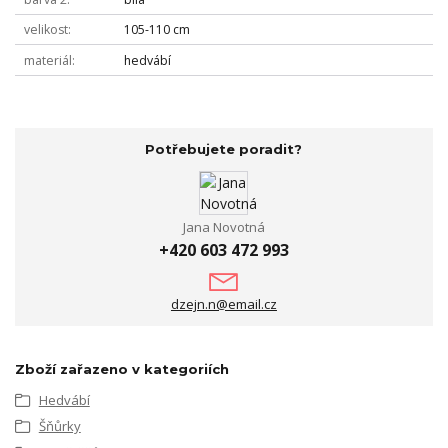
velikost
105-110 cm
materiál
hedvábí
Potřebujete poradit?
Jana Novotná
+420 603 472 993
dzejn.n@email.cz
Zboží zařazeno v kategoriích
Hedvábí
Šňůrky