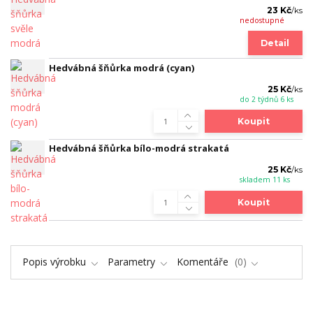
23 Kč
/
ks
nedostupné
Detail
Hedvábná šňůrka modrá (cyan)
25 Kč
/
ks
do 2 týdnů 6 ks
Koupit
Hedvábná šňůrka bílo-modrá strakatá
25 Kč
/
ks
skladem 11 ks
Koupit
Popis výrobku
Parametry
Komentáře
0