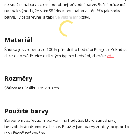
se snažím nabarvit co nejpodobněji původní barvě. Ruční práce má
naopak výhodu, že Vám šňůrky mohu nabarvit téměř v jakékoliv
barvě, i vícebarevné, a také ve větším množství.
Materiál
Šňůrka je vyrobena ze 100% přírodního hedvábí Pongé 5. Pokud se
chcete dozvědět více o různých typech hedvábí, klikněte
zde
.
Rozměry
Šňůrky mají délku 105-110 cm.
Použité barvy
Barveno napařovacími barvami na hedvábí, které zanechávají
hedvábí krásně jemné a lesklé. Použity jsou barvy značky Jacquard a
jsou řádně zafixovány.