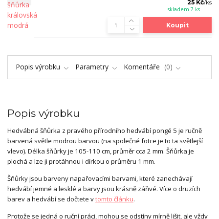
25 Kč
/
ks
skladem 7 ks
Koupit
Popis výrobku
Parametry
Komentáře
0
Popis výrobku
Hedvábná šňůrka z pravého přírodního hedvábí pongé 5 je ručně
barvená světle modrou barvou (na společné fotce je to ta světlejší
vlevo). Délka šňůrky je 105-110 cm, průměr cca 2 mm. Šňůrka je
plochá a lze ji protáhnou i dírkou o průměru 1 mm.
Šňůrky jsou barveny napařovacími barvami, které zanechávají
hedvábí jemné a lesklé a barvy jsou krásně zářivé. Více o druzích
barev a hedvábí se dočtete v
tomto článku
.
Protože se jedná o ruční práci, mohou se odstíny mírně lišit, ale vždy