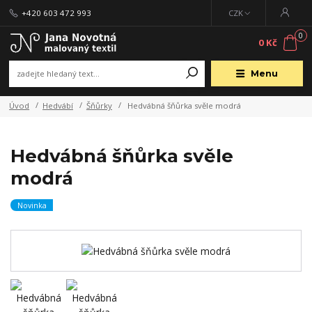
+420 603 472 993
CZK
0
0 Kč
Menu
Úvod
Hedvábí
Šňůrky
Hedvábná šňůrka svěle modrá
Hedvábná šňůrka svěle
modrá
Novinka