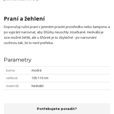
Praní a žehlení
Doporučuji ruční praní v jemném pracím prostředku nebo šamponu a
po vyprání narovnat, aby šňůrky neuschly zmačkané. Hedvábí je
sice možné žehlit, ale u šňůrek je to zbytečné - po narovnání
uschnou tak, že to není potřeba.
Parametry
barva
modrá
velikost
105-110 cm
materiál
hedvábí
Potřebujete poradit?