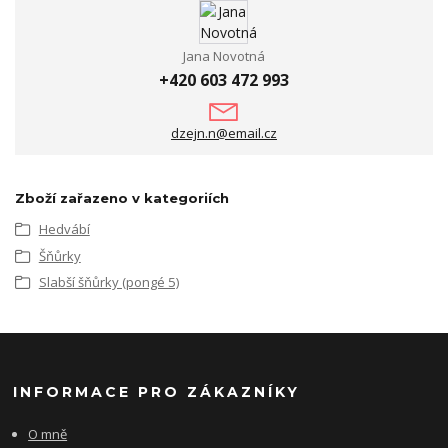
Jana Novotná
+420 603 472 993
dzejn.n@email.cz
Zboží zařazeno v kategoriích
Hedvábí
Šňůrky
Slabší šňůrky (pongé 5)
INFORMACE PRO ZÁKAZNÍKY
O mně