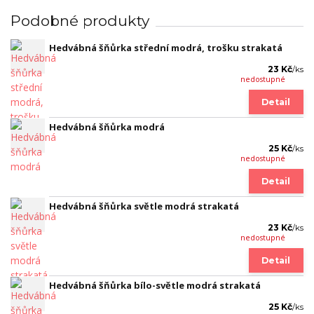
Podobné produkty
Hedvábná šňůrka střední modrá, trošku strakatá
23 Kč
/
ks
nedostupné
Detail
Hedvábná šňůrka modrá
25 Kč
/
ks
nedostupné
Detail
Hedvábná šňůrka světle modrá strakatá
23 Kč
/
ks
nedostupné
Detail
Hedvábná šňůrka bílo-světle modrá strakatá
25 Kč
/
ks