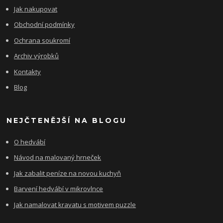
Jak nakupovat
Obchodní podmínky
Ochrana soukromí
Archiv výrobků
Kontakty
Blog
NEJČTENĚJŠÍ NA BLOGU
O hedvábí
Návod na malovaný hrneček
Jak zabalit peníze na novou kuchyň
Barvení hedvábí v mikrovlnce
Jak namalovat kravatu s motivem puzzle