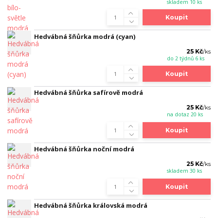
skladem 10 ks
Koupit
Hedvábná šňůrka modrá (cyan)
25 Kč
/
ks
do 2 týdnů 6 ks
Koupit
Hedvábná šňůrka safírově modrá
25 Kč
/
ks
na dotaz 20 ks
Koupit
Hedvábná šňůrka noční modrá
25 Kč
/
ks
skladem 30 ks
Koupit
Hedvábná šňůrka královská modrá