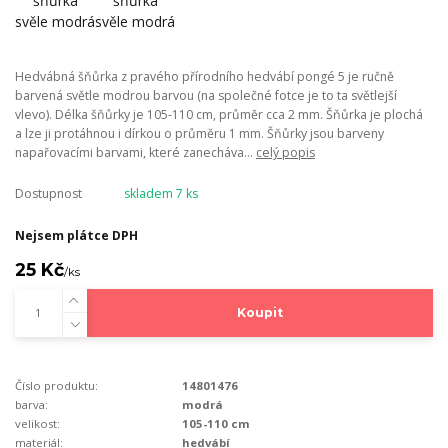
Hedvábná šňůrka z pravého přírodního hedvábí pongé 5 je ručně
barvená světle modrou barvou (na společné fotce je to ta světlejší
vlevo). Délka šňůrky je 105-110 cm, průměr cca 2 mm. Šňůrka je plochá
a lze ji protáhnou i dírkou o průměru 1 mm. Šňůrky jsou barveny
napařovacími barvami, které zanecháva...
celý popis
Dostupnost
skladem 7 ks
Nejsem plátce DPH
25 Kč
/
ks
Koupit
Číslo produktu:
14801476
barva:
modrá
velikost:
105-110 cm
materiál:
hedvábí