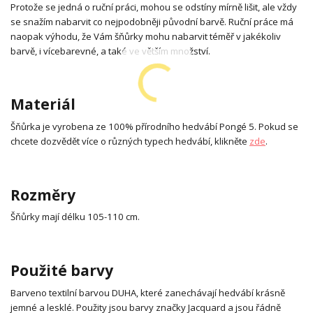
Protože se jedná o ruční práci, mohou se odstíny mírně lišit, ale vždy
se snažím nabarvit co nejpodobněji původní barvě. Ruční práce má
naopak výhodu, že Vám šňůrky mohu nabarvit téměř v jakékoliv
barvě, i vícebarevné, a také ve větším množství.
Materiál
Šňůrka je vyrobena ze 100% přírodního hedvábí Pongé 5. Pokud se
chcete dozvědět více o různých typech hedvábí, klikněte
zde
.
Rozměry
Šňůrky mají délku 105-110 cm.
Použité barvy
Barveno textilní barvou DUHA, které zanechávají hedvábí krásně
jemné a lesklé. Použity jsou barvy značky Jacquard a jsou řádně