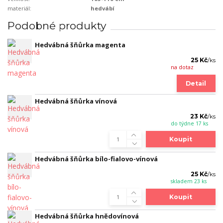
materiál:
hedvábí
Podobné produkty
Hedvábná šňůrka magenta
25 Kč
/
ks
na dotaz
Detail
Hedvábná šňůrka vínová
23 Kč
/
ks
do týdne 17 ks
Koupit
Hedvábná šňůrka bílo-fialovo-vínová
25 Kč
/
ks
skladem 23 ks
Koupit
Hedvábná šňůrka hnědovínová