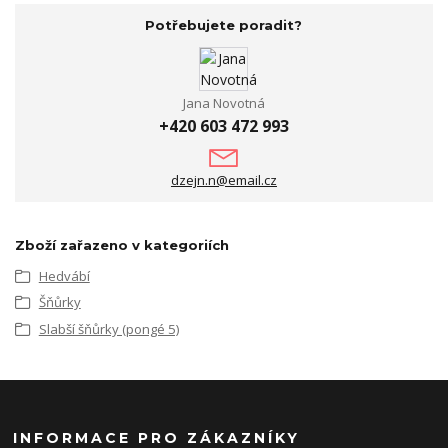
Potřebujete poradit?
Jana Novotná
+420 603 472 993
dzejn.n@email.cz
Zboží zařazeno v kategoriích
Hedvábí
Šňůrky
Slabší šňůrky (pongé 5)
INFORMACE PRO ZÁKAZNÍKY