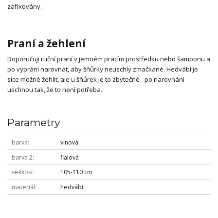
zafixovány.
Praní a žehlení
Doporučuji ruční praní v jemném pracím prostředku nebo šamponu a
po vyprání narovnat, aby šňůrky neuschly zmačkané. Hedvábí je
sice možné žehlit, ale u šňůrek je to zbytečné - po narovnání
uschnou tak, že to není potřeba.
Parametry
barva
vínová
barva 2
fialová
velikost
105-110 cm
materiál
hedvábí