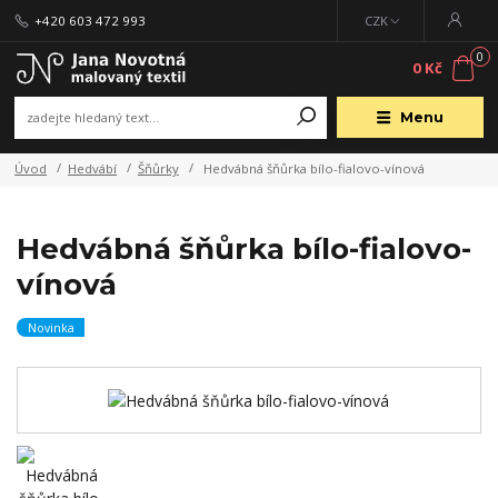
+420 603 472 993
CZK
0
0 Kč
Menu
Úvod
Hedvábí
Šňůrky
Hedvábná šňůrka bílo-fialovo-vínová
Hedvábná šňůrka bílo-fialovo-
vínová
Novinka