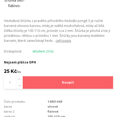
Hedvábná šňůrka z pravého přírodního hedvábí pongé 5 je ručně
barvená vínovou barvou, místy je světlá modrofialová, místy až bílá.
Délka šňůrky je 105-110 cm, průměr cca 2 mm. Šňůrka je plochá a lze ji
protáhnou i dírkou o průměru 1 mm. Šňůrky jsou barveny textilními
barvami, které zanechávají hedv...
celý popis
Dostupnost
skladem 23 ks
Nejsem plátce DPH
25 Kč
/
ks
Koupit
Číslo produktu:
14801448
barva:
vínová
barva 2:
fialová
velikost:
105-110 cm