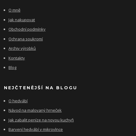
O mně
Jak nakupovat
Obchodní podmínky
Ochrana soukromí
Archiv výrobků
Kontakty
Blog
NEJČTENĚJŠÍ NA BLOGU
O hedvábí
Návod na malovaný hrneček
Jak zabalit peníze na novou kuchyň
Barvení hedvábí v mikrovlnce