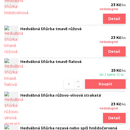
23 Kč
/
ks
nedostupné
Detail
Hedvábná šňůrka tmavě růžová
23 Kč
/
ks
nedostupné
Detail
Hedvábná šňůrka tmavě fialová
25 Kč
/
ks
do 2 týdnů 12 ks
Koupit
Hedvábná šňůrka růžovo-vínová strakatá
23 Kč
/
ks
nedostupné
Detail
Hedvábná šňůrka rezavá nebo spíš hnědočervená