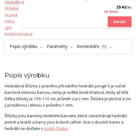
25 Kč
/
ks
na dotaz
Detail
Popis výrobku
Parametry
Komentáře
0
Popis výrobku
Hedvábná šňůrka z pravého přírodního hedvábí pongé 5 je ručně
barvená vínovou barvou, místy je světlá modrofialová, místy až bílá.
Délka šňůrky je 105-110 cm, průměr cca 2 mm. Šňůrka je plochá a lze
ji protáhnou i dírkou o průměru 1 mm.
Šňůrky jsou barveny textilními barvami, které zanechávají hedvábí
jemné a lesklé a barvy jsou krásně zářivé. Více o druzích barev a
hedvábí se dočtete v
tomto článku
.