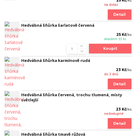
25 Kč
/
ks
na dotaz
Detail
Hedvábná šňůrka šarlatově červená
25 Kč
/
ks
skladem 33 ks
Koupit
Hedvábná šňůrka karmínově rudá
23 Kč
/
ks
do 3 dnů
Detail
Hedvábná šňůrka červená, trochu tlumená, místy
světlejší
23 Kč
/
ks
nedostupné
Detail
Hedvábná šňůrka tmavě růžová