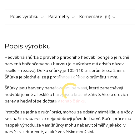
Popis výrobku
Parametry
Komentáře
0
Popis výrobku
Hedvábná šňůrka z pravého přírodního hedvábí pongé 5 je ručně
barvená hnědočervenou barvou (dle výrobce má odstín název
rouille = rezavá). Délka šňůrky je 105-110 cm, průměr cca 2 mm.
Šňůrka je plochá a lze ji protáhnou i dírkou o průměru 1 mm.
Šňůrky jsou barveny napařovacími barvami, které zanechávají
hedvábí jemné a lesklé a barvy jsou krásně zářivé. Více o druzích
barev a hedvábí se dočtete v
tomto článku
.
Protože se jedná o ruční práci, mohou se odstíny mírně lišit, ale vždy
se snažím nabarvit co nejpodobněji původní barvě. Ruční práce má
naopak výhodu, že Vám šňůrky mohu nabarvit téměř v jakékoliv
barvě, i vícebarevné, a také ve větším množství.