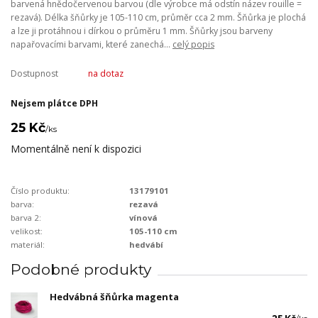
barvená hnědočervenou barvou (dle výrobce má odstín název rouille =
rezavá). Délka šňůrky je 105-110 cm, průměr cca 2 mm. Šňůrka je plochá
a lze ji protáhnou i dírkou o průměru 1 mm. Šňůrky jsou barveny
napařovacími barvami, které zanechá...
celý popis
Dostupnost
na dotaz
Nejsem plátce DPH
25 Kč
/
ks
Momentálně není k dispozici
Číslo produktu:
13179101
barva:
rezavá
barva 2:
vínová
velikost:
105-110 cm
materiál:
hedvábí
Podobné produkty
Hedvábná šňůrka magenta