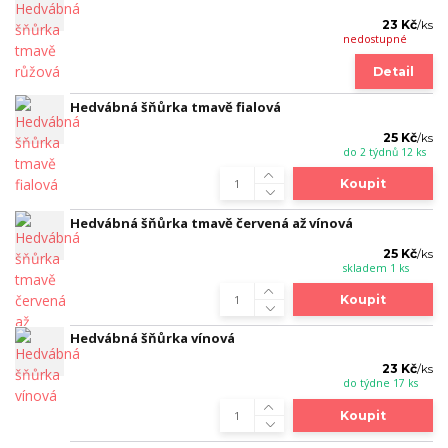
23 Kč
/
ks
nedostupné
Detail
Hedvábná šňůrka tmavě fialová
25 Kč
/
ks
do 2 týdnů 12 ks
Koupit
Hedvábná šňůrka tmavě červená až vínová
25 Kč
/
ks
skladem 1 ks
Koupit
Hedvábná šňůrka vínová
23 Kč
/
ks
do týdne 17 ks
Koupit