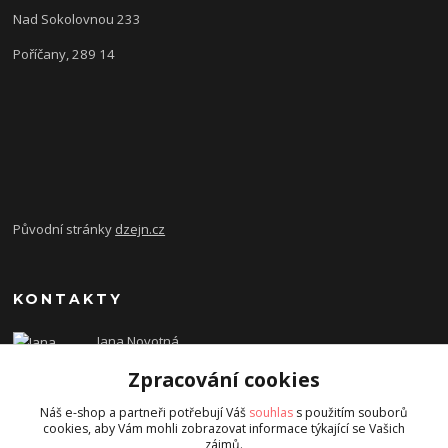
Nad Sokolovnou 233
Poříčany, 289 14
Původní stránky
dzejn.cz
KONTAKTY
Jana Novotná
+420 603 472 993
Zpracování cookies
dzejn.n@email.cz
Náš e-shop a partneři potřebují Váš
souhlas
s použitím souborů
cookies, aby Vám mohli zobrazovat informace týkající se Vašich
zájmů.