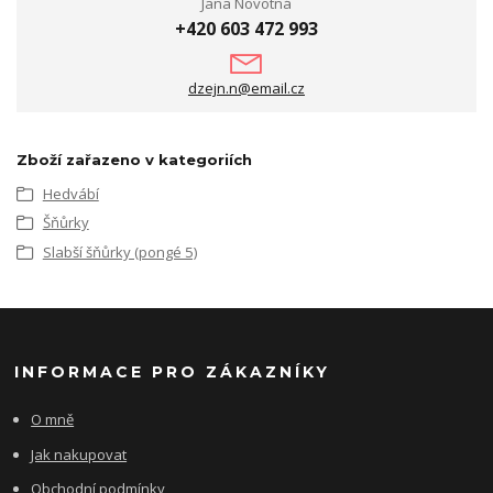
Jana Novotná
+420 603 472 993
dzejn.n@email.cz
Zboží zařazeno v kategoriích
Hedvábí
Šňůrky
Slabší šňůrky (pongé 5)
INFORMACE PRO ZÁKAZNÍKY
O mně
Jak nakupovat
Obchodní podmínky