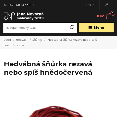
+420 603 472 993
CZK
0
0 Kč
Menu
Úvod
Hedvábí
Šňůrky
Hedvábná šňůrka rezavá nebo spíš
hnědočervená
Hedvábná šňůrka rezavá
nebo spíš hnědočervená