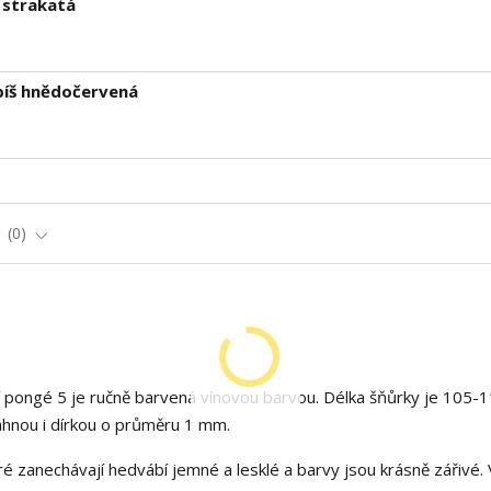
 strakatá
píš hnědočervená
e
0
pongé 5 je ručně barvená vínovou barvou. Délka šňůrky je 105-
táhnou i dírkou o průměru 1 mm.
é zanechávají hedvábí jemné a lesklé a barvy jsou krásně zářivé. 