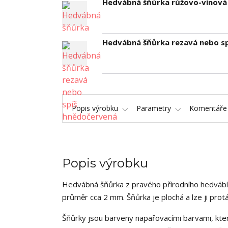
Hedvábná šňůrka růžovo-vínová
Hedvábná šňůrka rezavá nebo s
Popis výrobku
Parametry
Komentář
Popis výrobku
Hedvábná šňůrka z pravého přírodního hedvábí 
průměr cca 2 mm. Šňůrka je plochá a lze ji pro
Šňůrky jsou barveny napařovacími barvami, kter