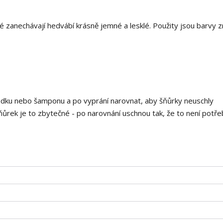
 zanechávají hedvábí krásně jemné a lesklé. Použity jsou barvy 
edku nebo šamponu a po vyprání narovnat, aby šňůrky neuschly
ňůrek je to zbytečné - po narovnání uschnou tak, že to není potře