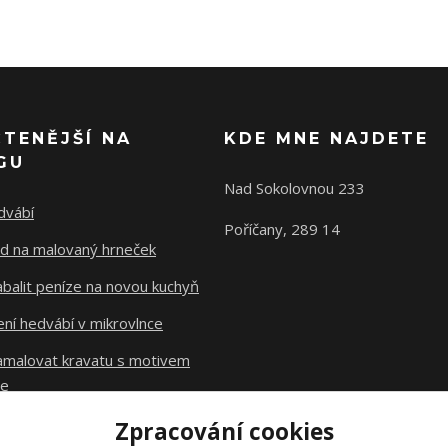
ČTENĚJŠÍ NA
KDE MNE NAJDETE
GU
Nad Sokolovnou 233
dvábí
Poříčany, 289 14
d na malovaný hrneček
abalit peníze na novou kuchyň
ní hedvábí v mikrovlnce
namalovat kravatu s motivem
le
Zpracování cookies
Původní stránky
dzejn.cz