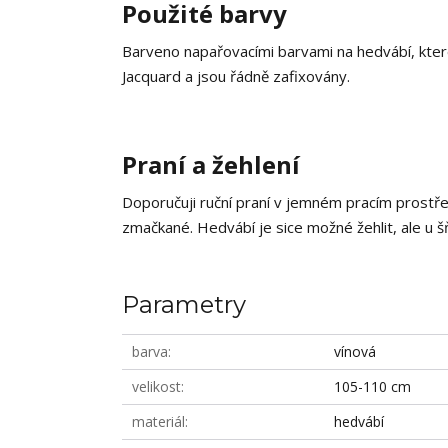
Použité barvy
Barveno napařovacími barvami na hedvábí, které
Jacquard a jsou řádně zafixovány.
Praní a žehlení
Doporučuji ruční praní v jemném pracím prostř
zmačkané. Hedvábí je sice možné žehlit, ale u š
Parametry
barva
vínová
velikost
105-110 cm
materiál
hedvábí