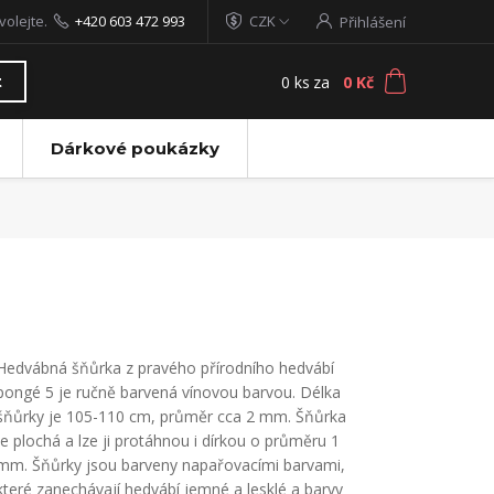
volejte.
+420 603 472 993
CZK
Přihlášení
0
ks
za
0 Kč
t
Dárkové poukázky
Hedvábná šňůrka z pravého přírodního hedvábí
pongé 5 je ručně barvená vínovou barvou. Délka
šňůrky je 105-110 cm, průměr cca 2 mm. Šňůrka
je plochá a lze ji protáhnou i dírkou o průměru 1
mm. Šňůrky jsou barveny napařovacími barvami,
které zanechávají hedvábí jemné a lesklé a barvy