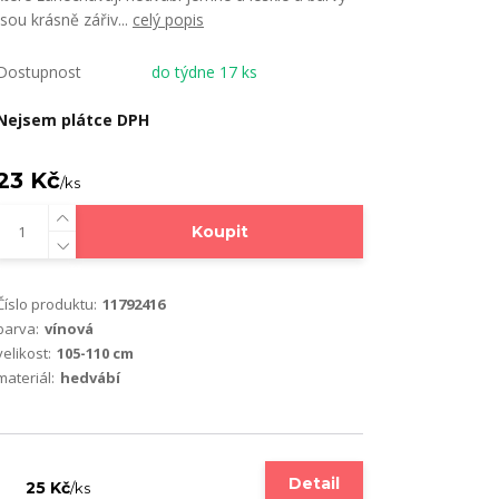
jsou krásně zářiv...
celý popis
Dostupnost
do týdne 17 ks
Nejsem plátce DPH
23 Kč
/
ks
Koupit
Číslo produktu:
11792416
barva:
vínová
velikost:
105-110 cm
materiál:
hedvábí
Detail
25 Kč
/
ks