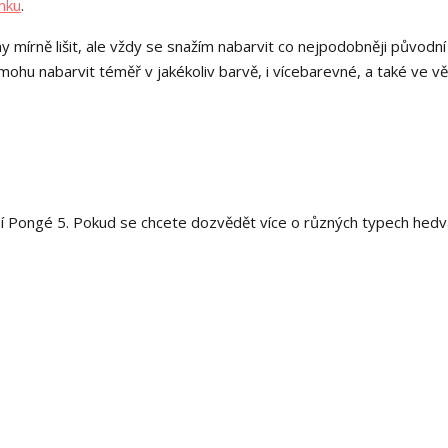
nku
.
y mírně lišit, ale vždy se snažím nabarvit co nejpodobněji původní
hu nabarvit téměř v jakékoliv barvě, i vícebarevné, a také ve v
í Pongé 5. Pokud se chcete dozvědět více o různých typech hedv