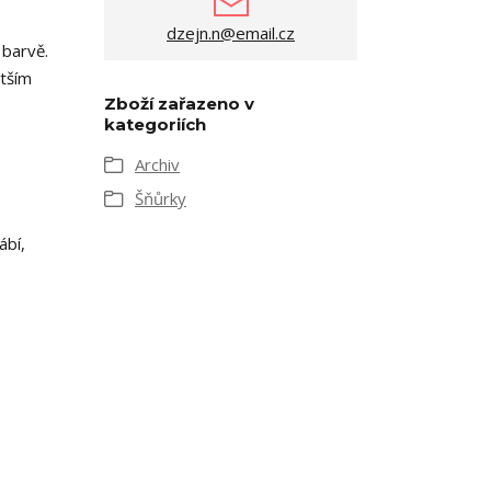
dzejn.n@email.cz
 barvě.
ětším
Zboží zařazeno v
kategoriích
Archiv
Šňůrky
ábí,