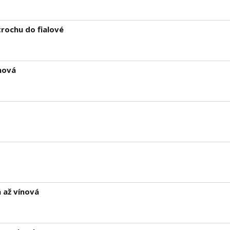
rochu do fialové
nová
 až vínová