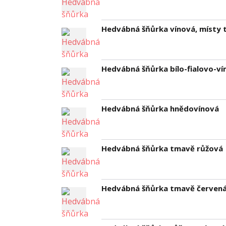
Hedvábná šňůrka vínová, místy t
Hedvábná šňůrka bílo-fialovo-ví
Hedvábná šňůrka hnědovínová
Hedvábná šňůrka tmavě růžová
Hedvábná šňůrka tmavě červená