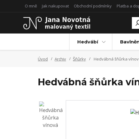
O mně
Jak nakupovat
Obchodní podmínky
Platba a d
Hedvábí
Bavlněn
Úvod
Archiv
Šňůrky
Hedvábná šňůrka vínov
Hedvábná šňůrka ví