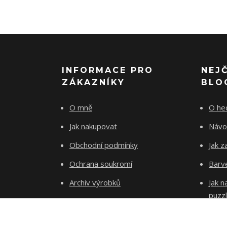
INFORMACE PRO
NEJ
ZÁKAZNÍKY
BLO
O mně
O he
Jak nakupovat
Návo
Obchodní podmínky
Jak z
Ochrana soukromí
Barve
Archiv výrobků
Jak 
puzz
Kontakty
Blog