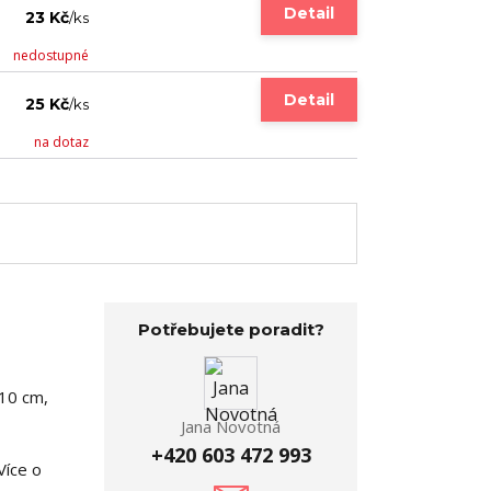
Detail
23 Kč
/
ks
nedostupné
Detail
25 Kč
/
ks
na dotaz
Potřebujete poradit?
110 cm,
Jana Novotná
+420 603 472 993
Více o