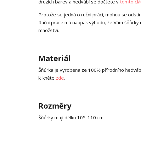
druzích barev a hedvábí se dočtete v
tomto člá
Protože se jedná o ruční práci, mohou se odstín
Ruční práce má naopak výhodu, že Vám šňůrky mo
množství.
Materiál
Šňůrka je vyrobena ze 100% přírodního hedváb
klikněte
zde
.
Rozměry
Šňůrky mají délku 105-110 cm.