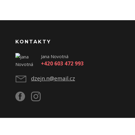
KONTAKTY
Jana Novotná
+420 603 472 993
dzejn.n@email.cz