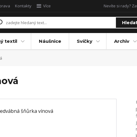
oprava
Kontakty
Více
Nevíte si rady? Za
Hleda
ý textil
Náušnice
Svíčky
Archiv
á
nová