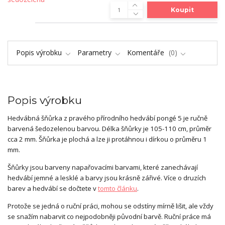
Koupit
Popis výrobku
Parametry
Komentáře
0
Popis výrobku
Hedvábná šňůrka z pravého přírodního hedvábí pongé 5 je ručně
barvená šedozelenou barvou. Délka šňůrky je 105-110 cm, průměr
cca 2 mm. Šňůrka je plochá a lze ji protáhnou i dírkou o průměru 1
mm.
Šňůrky jsou barveny napařovacími barvami, které zanechávají
hedvábí jemné a lesklé a barvy jsou krásně zářivé. Více o druzích
barev a hedvábí se dočtete v
tomto článku
.
Protože se jedná o ruční práci, mohou se odstíny mírně lišit, ale vždy
se snažím nabarvit co nejpodobněji původní barvě. Ruční práce má