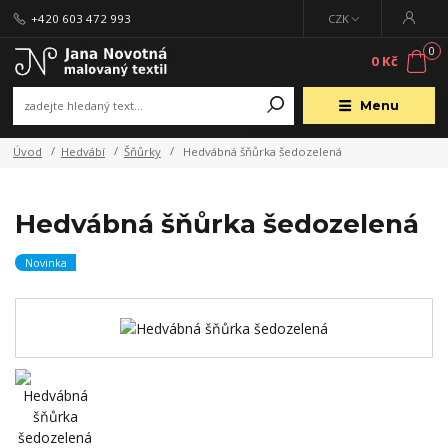
+420 603 472 993
CZK
0
0 Kč
Menu
Úvod
Hedvábí
Šňůrky
Hedvábná šňůrka šedozelená
Hedvábná šňůrka šedozelená
Novinka