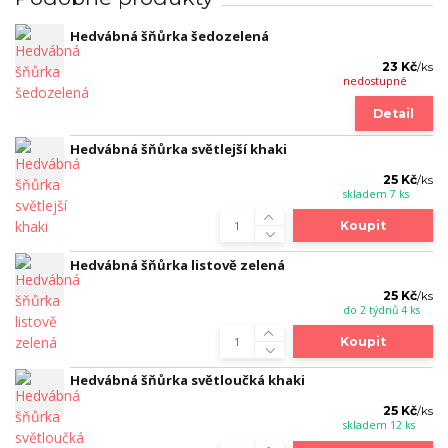
Hedvábná šňůrka šedozelená
23 Kč
/
ks
nedostupné
Detail
Hedvábná šňůrka světlejší khaki
25 Kč
/
ks
skladem 7 ks
Koupit
Hedvábná šňůrka listově zelená
25 Kč
/
ks
do 2 týdnů 4 ks
Koupit
Hedvábná šňůrka světloučká khaki
25 Kč
/
ks
skladem 12 ks