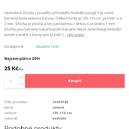
Hedvábná šňůrka z pravého přírodního hedvábí pongé 5 je ručně
barvená šedozelenou barvou. Délka šňůrky je 105-110 cm, průměr cca
2 mm. Šňůrka je plochá a lze ji protáhnou i dírkou o průměru 1 mm.
Šňůrky jsou barveny napařovacími barvami, které zanechávají hedvábí
jemné a lesklé a barvy jsou krásně z...
celý popis
Dostupnost
skladem 10 ks
Nejsem plátce DPH
25 Kč
/
ks
Koupit
Číslo produktu:
15664185
barva:
zelená
velikost:
105-110 cm
materiál:
hedvábí
Podobné produkty