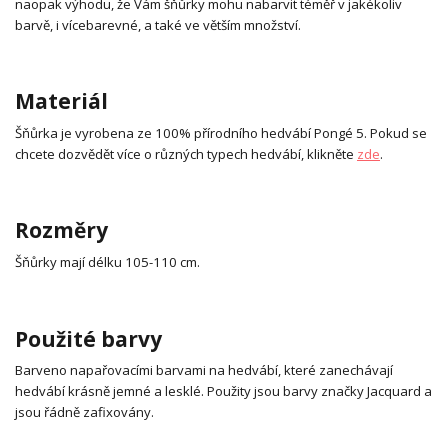
naopak výhodu, že Vám šňůrky mohu nabarvit téměř v jakékoliv
barvě, i vícebarevné, a také ve větším množství.
Materiál
Šňůrka je vyrobena ze 100% přírodního hedvábí Pongé 5. Pokud se
chcete dozvědět více o různých typech hedvábí, klikněte
zde
.
Rozměry
Šňůrky mají délku 105-110 cm.
Použité barvy
Barveno napařovacími barvami na hedvábí, které zanechávají
hedvábí krásně jemné a lesklé. Použity jsou barvy značky Jacquard a
jsou řádně zafixovány.