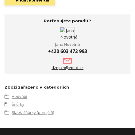
Přidat komentář
Potřebujete poradit?
Jana Novotná
+420 603 472 993
dzejn.n@email.cz
Zboží zařazeno v kategoriích
Hedvábí
Šňůrky
Slabší šňůrky (pongé 5)