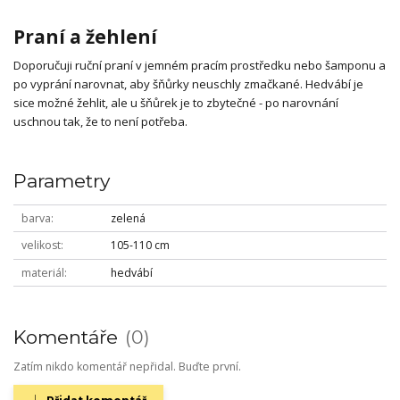
Praní a žehlení
Doporučuji ruční praní v jemném pracím prostředku nebo šamponu a
po vyprání narovnat, aby šňůrky neuschly zmačkané. Hedvábí je
sice možné žehlit, ale u šňůrek je to zbytečné - po narovnání
uschnou tak, že to není potřeba.
Parametry
barva
zelená
velikost
105-110 cm
materiál
hedvábí
Komentáře
0
Zatím nikdo komentář nepřidal. Buďte první.