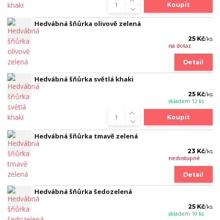
Koupit
Hedvábná šňůrka olivově zelená
25 Kč
/
ks
na dotaz
Detail
Hedvábná šňůrka světlá khaki
25 Kč
/
ks
skladem 12 ks
Koupit
Hedvábná šňůrka tmavě zelená
23 Kč
/
ks
nedostupné
Detail
Hedvábná šňůrka šedozelená
25 Kč
/
ks
skladem 10 ks