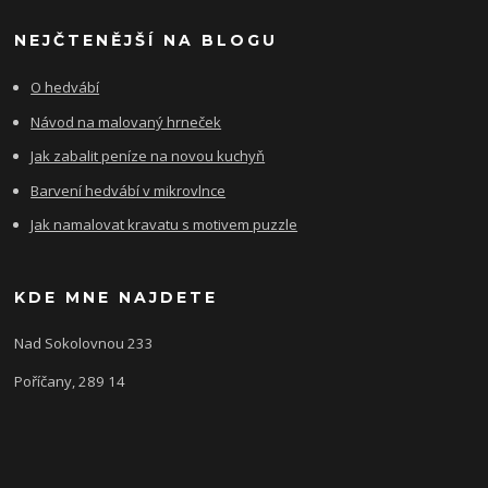
NEJČTENĚJŠÍ NA BLOGU
O hedvábí
Návod na malovaný hrneček
Jak zabalit peníze na novou kuchyň
Barvení hedvábí v mikrovlnce
Jak namalovat kravatu s motivem puzzle
KDE MNE NAJDETE
Nad Sokolovnou 233
Poříčany, 289 14