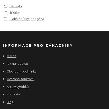
Hedvábí
Šňůrky
Slabší šňůrky (pongé 5)
INFORMACE PRO ZÁKAZNÍKY
O mně
Jak nakupovat
Obchodní podmínky
Ochrana soukromí
Archiv výrobků
Kontakty
Blog