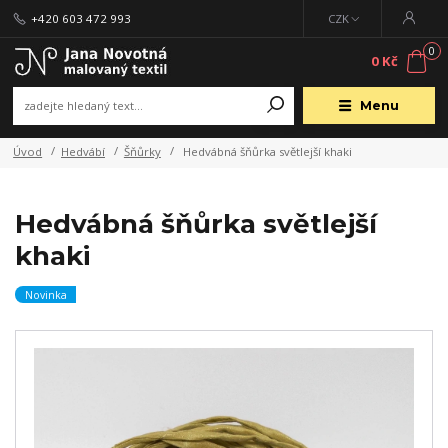
+420 603 472 993
CZK
0
0 Kč
Menu
Úvod
Hedvábí
Šňůrky
Hedvábná šňůrka světlejší khaki
Hedvábná šňůrka světlejší
khaki
Novinka