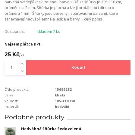
barvená světlejší khaki zelenou barvou. Délka šňůrky je 105-110 cm,
průměr cca 2 mm. Šňůrka je plochá a lze ji protáhnou i dírkou o
průměru 1 mm. Šňůrky jsou barveny napařovacími barvami, které
zanechávají hedvábí jemné a lesklé a barvy ...
celý popis
Dostupnost
skladem 7 ks
Nejsem plátce DPH
25 Kč
/
ks
Koupit
Číslo produktu:
15699282
barva:
khaki
velikost:
105-110 cm
materiál:
hedvábí
Podobné produkty
Hedvábná šňůrka šedozelená