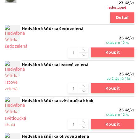
23 Kč
/
ks
nedostupné
Detail
Hedvábná šňůrka šedozelená
25 Kč
/
ks
skladem 10 ks
Koupit
Hedvábná šňůrka listově zelená
25 Kč
/
ks
do 2 týdnů 4 ks
Koupit
Hedvábná šňůrka světloučká khaki
25 Kč
/
ks
skladem 12 ks
Koupit
Hedvábná šňůrka olivově zelená