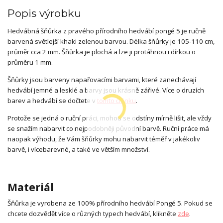
Popis výrobku
Hedvábná šňůrka z pravého přírodního hedvábí pongé 5 je ručně
barvená světlejší khaki zelenou barvou. Délka šňůrky je 105-110 cm,
průměr cca 2 mm. Šňůrka je plochá a lze ji protáhnou i dírkou o
průměru 1 mm.
Šňůrky jsou barveny napařovacími barvami, které zanechávají
hedvábí jemné a lesklé a barvy jsou krásně zářivé. Více o druzích
barev a hedvábí se dočtete v
tomto článku
.
Protože se jedná o ruční práci, mohou se odstíny mírně lišit, ale vždy
se snažím nabarvit co nejpodobněji původní barvě. Ruční práce má
naopak výhodu, že Vám šňůrky mohu nabarvit téměř v jakékoliv
barvě, i vícebarevné, a také ve větším množství.
Materiál
Šňůrka je vyrobena ze 100% přírodního hedvábí Pongé 5. Pokud se
chcete dozvědět více o různých typech hedvábí, klikněte
zde
.