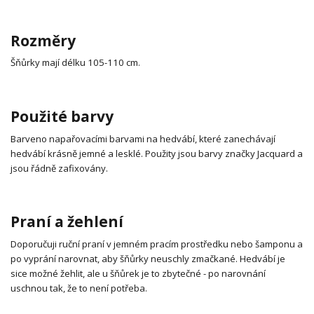
Rozměry
Šňůrky mají délku 105-110 cm.
Použité barvy
Barveno napařovacími barvami na hedvábí, které zanechávají
hedvábí krásně jemné a lesklé. Použity jsou barvy značky Jacquard a
jsou řádně zafixovány.
Praní a žehlení
Doporučuji ruční praní v jemném pracím prostředku nebo šamponu a
po vyprání narovnat, aby šňůrky neuschly zmačkané. Hedvábí je
sice možné žehlit, ale u šňůrek je to zbytečné - po narovnání
uschnou tak, že to není potřeba.