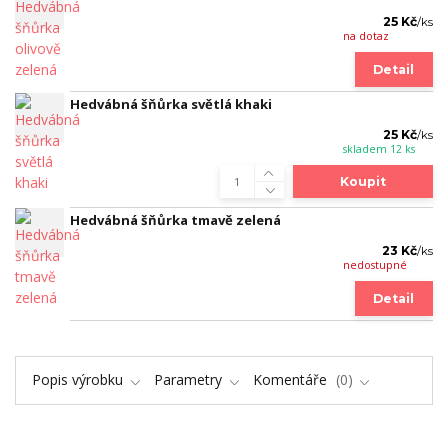
25 Kč
/
ks
na dotaz
Detail
Hedvábná šňůrka světlá khaki
25 Kč
/
ks
skladem 12 ks
Koupit
Hedvábná šňůrka tmavě zelená
23 Kč
/
ks
nedostupné
Detail
Popis výrobku
Parametry
Komentáře
0