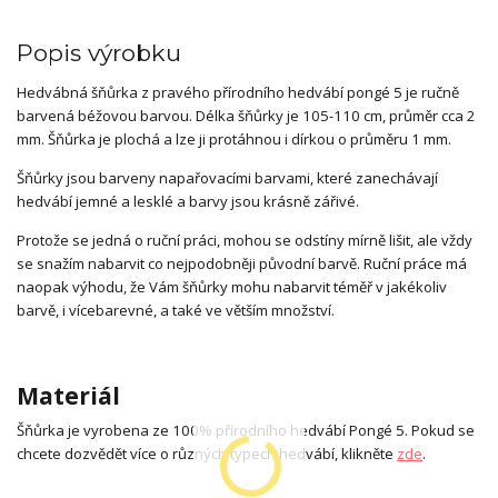
Popis výrobku
Hedvábná šňůrka z pravého přírodního hedvábí pongé 5 je ručně
barvená béžovou barvou. Délka šňůrky je 105-110 cm, průměr cca 2
mm. Šňůrka je plochá a lze ji protáhnou i dírkou o průměru 1 mm.
Šňůrky jsou barveny napařovacími barvami, které zanechávají
hedvábí jemné a lesklé a barvy jsou krásně zářivé.
Protože se jedná o ruční práci, mohou se odstíny mírně lišit, ale vždy
se snažím nabarvit co nejpodobněji původní barvě. Ruční práce má
naopak výhodu, že Vám šňůrky mohu nabarvit téměř v jakékoliv
barvě, i vícebarevné, a také ve větším množství.
Materiál
Šňůrka je vyrobena ze 100% přírodního hedvábí Pongé 5. Pokud se
chcete dozvědět více o různých typech hedvábí, klikněte
zde
.