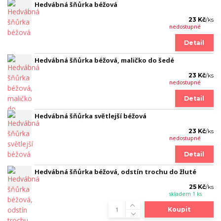
Hedvábná šňůrka béžová
23 Kč
/
ks
nedostupné
Detail
Hedvábná šňůrka béžová, maličko do šedé
23 Kč
/
ks
nedostupné
Detail
Hedvábná šňůrka světlejší béžová
23 Kč
/
ks
nedostupné
Detail
Hedvábná šňůrka béžová, odstín trochu do žluté
25 Kč
/
ks
skladem 1 ks
Koupit