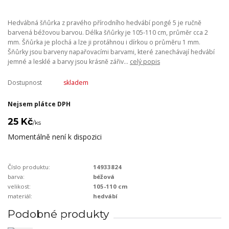
Hedvábná šňůrka z pravého přírodního hedvábí pongé 5 je ručně
barvená béžovou barvou. Délka šňůrky je 105-110 cm, průměr cca 2
mm. Šňůrka je plochá a lze ji protáhnou i dírkou o průměru 1 mm.
Šňůrky jsou barveny napařovacími barvami, které zanechávají hedvábí
jemné a lesklé a barvy jsou krásně zářiv...
celý popis
Dostupnost
skladem
Nejsem plátce DPH
25 Kč
/
ks
Momentálně není k dispozici
Číslo produktu:
14933824
barva:
béžová
velikost:
105-110 cm
materiál:
hedvábí
Podobné produkty