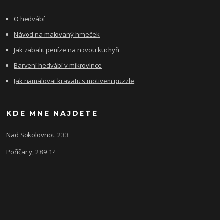
O hedvábí
Návod na malovaný hrneček
Jak zabalit peníze na novou kuchyň
Barvení hedvábí v mikrovlnce
Jak namalovat kravatu s motivem puzzle
KDE MNE NAJDETE
Nad Sokolovnou 233
Poříčany, 289 14