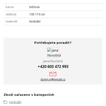
barva
béžová
velikost
105-110 cm
materiál
hedvábí
Potřebujete poradit?
Jana Novotná
+420 603 472 993
dzejn.n@email.cz
Zboží zařazeno v kategoriích
Hedvábí