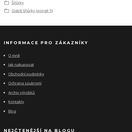
Šňůrky
Slabší šňůrky (pongé 5)
INFORMACE PRO ZÁKAZNÍKY
O mně
Jak nakupovat
Obchodní podmínky
Ochrana soukromí
Archiv výrobků
Kontakty
Blog
NEJČTENĚJŠÍ NA BLOGU