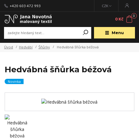
+420 603 472 993
CZK
0
0 Kč
Menu
Úvod
Hedvábí
Šňůrky
Hedvábná šňůrka béžová
Hedvábná šňůrka béžová
Novinka