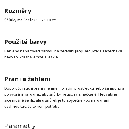
Rozměry
Šňůrky mají délku 105-110 cm.
Použité barvy
Barveno napařovací barvou na hedvábí Jacquard, která zanechává
hedvábí krásně jemné a lesklé.
Praní a žehlení
Doporučuji ruční praní v jemném pracím prostředku nebo šamponu a
po vyprání narovnat, aby šňůrky neuschly zmačkané. Hedvábí je
sice možné žehlit, ale u šňůrek je to zbytečné - po narovnání
uschnou tak, že to není potřeba.
Parametry