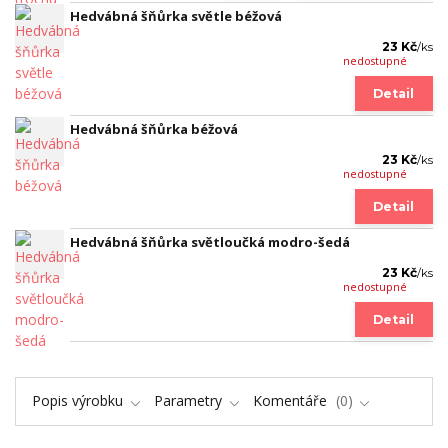
Hedvábná šňůrka světle béžová
23 Kč
/
ks
nedostupné
Detail
Hedvábná šňůrka béžová
23 Kč
/
ks
nedostupné
Detail
Hedvábná šňůrka světloučká modro-šedá
23 Kč
/
ks
nedostupné
Detail
Popis výrobku
Parametry
Komentáře
0