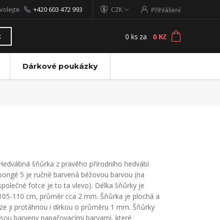
volejte.
+420 603 472 993
CZK
Přihlášení
0
ks
za
0 Kč
t
Dárkové poukázky
Hedvábná šňůrka z pravého přírodního hedvábí
pongé 5 je ručně barvená béžovou barvou (na
společné fotce je to ta vlevo). Délka šňůrky je
105-110 cm, průměr cca 2 mm. Šňůrka je plochá a
lze ji protáhnou i dírkou o průměru 1 mm. Šňůrky
jsou barveny napařovacími barvami, které