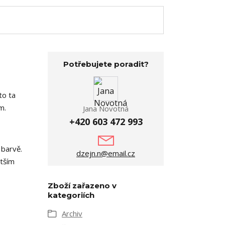
Potřebujete poradit?
to ta
m.
Jana Novotná
+420 603 472 993
 barvě.
dzejn.n@email.cz
ětším
Zboží zařazeno v
kategoriích
Archiv