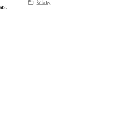
Šňůrky
ábí,