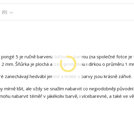
e
0
pongé 5 je ručně barvená béžovou barvou (na společné fotce je 
 2 mm. Šňůrka je plochá a lze ji protáhnou i dírkou o průměru 1 m
é zanechávají hedvábí jemné a lesklé a barvy jsou krásně zářivé.
y mírně lišit, ale vždy se snažím nabarvit co nejpodobněji původní
hu nabarvit téměř v jakékoliv barvě, i vícebarevné, a také ve v