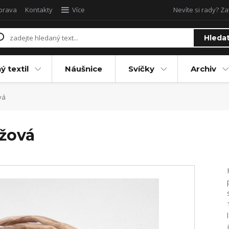
oprava
Kontakty
Více
Nevíte si rady? Za
Hleda
ý textil
Náušnice
Svíčky
Archiv
vá
žová