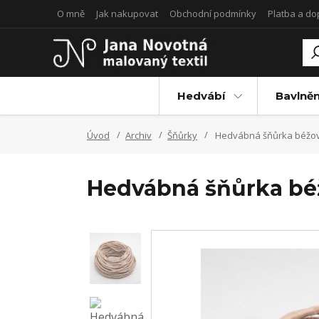
O mně
Jak nakupovat
Obchodní podmínky
Platba a d
Hedvábí
Bavlněn
Úvod
Archiv
Šňůrky
Hedvábná šňůrka béžo
Hedvábná šňůrka bé