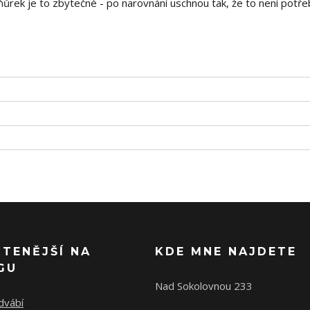
ňůrek je to zbytečné - po narovnání uschnou tak, že to není potře
ČTENĚJŠÍ NA
KDE MNE NAJDETE
GU
Nad Sokolovnou 233
dvábí