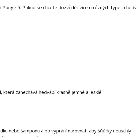
í Pongé 5. Pokud se chcete dozvědět více o různých typech hedv
, která zanechává hedvábí krásně jemné a lesklé.
edku nebo šamponu a po vyprání narovnat, aby šňůrky neuschly