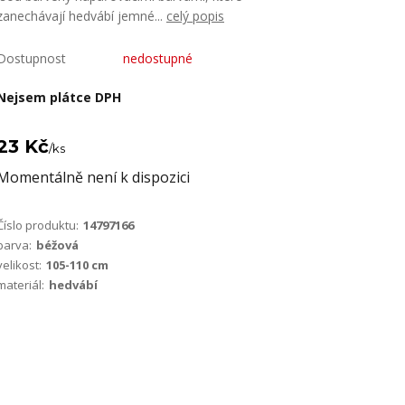
zanechávají hedvábí jemné...
celý popis
Dostupnost
nedostupné
Nejsem plátce DPH
23 Kč
/
ks
Momentálně není k dispozici
Číslo produktu:
14797166
barva:
béžová
velikost:
105-110 cm
materiál:
hedvábí