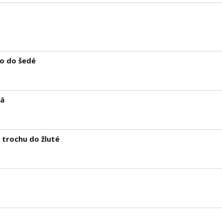
o do šedé
vá
 trochu do žluté