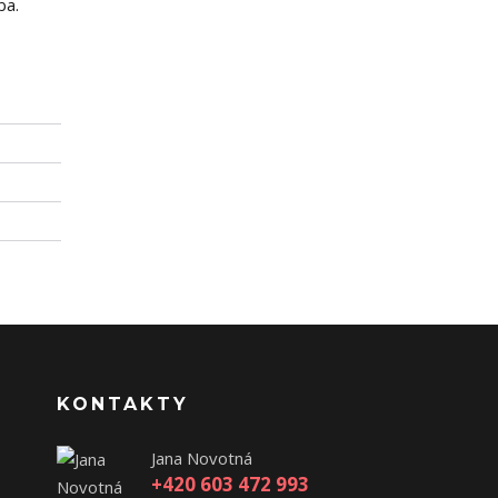
ba.
KONTAKTY
Jana Novotná
+420 603 472 993