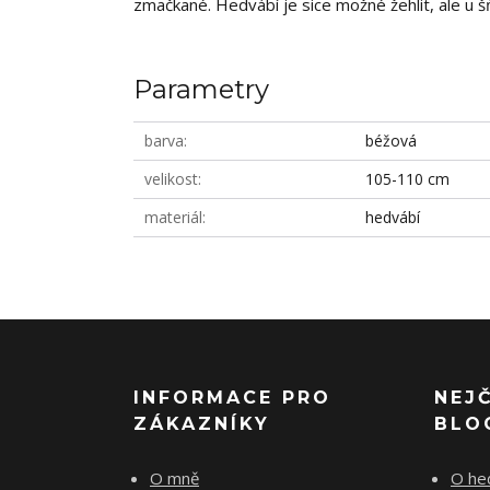
zmačkané. Hedvábí je sice možné žehlit, ale u š
Parametry
barva
béžová
velikost
105-110 cm
materiál
hedvábí
INFORMACE PRO
NEJ
ZÁKAZNÍKY
BLO
O mně
O he