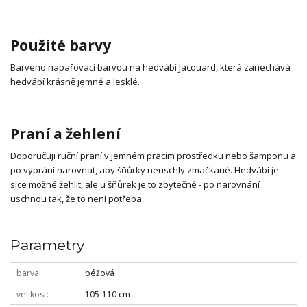
Použité barvy
Barveno napařovací barvou na hedvábí Jacquard, která zanechává
hedvábí krásně jemné a lesklé.
Praní a žehlení
Doporučuji ruční praní v jemném pracím prostředku nebo šamponu a
po vyprání narovnat, aby šňůrky neuschly zmačkané. Hedvábí je
sice možné žehlit, ale u šňůrek je to zbytečné - po narovnání
uschnou tak, že to není potřeba.
Parametry
barva
béžová
velikost
105-110 cm