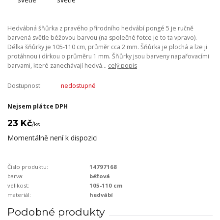
Hedvábná šňůrka z pravého přírodního hedvábí pongé 5 je ručně
barvená světle béžovou barvou (na společné fotce je to ta vpravo).
Délka šňůrky je 105-110 cm, průměr cca 2 mm. Šňůrka je plochá a lze ji
protáhnou i dírkou o průměru 1 mm. Šňůrky jsou barveny napařovacími
barvami, které zanechávají hedvá...
celý popis
Dostupnost
nedostupné
Nejsem plátce DPH
23 Kč
/
ks
Momentálně není k dispozici
Číslo produktu:
14797168
barva:
béžová
velikost:
105-110 cm
materiál:
hedvábí
Podobné produkty