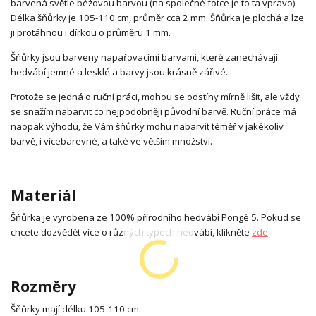
barvená světle béžovou barvou (na společné fotce je to ta vpravo).
Délka šňůrky je 105-110 cm, průměr cca 2 mm. Šňůrka je plochá a lze
ji protáhnou i dírkou o průměru 1 mm.
Šňůrky jsou barveny napařovacími barvami, které zanechávají
hedvábí jemné a lesklé a barvy jsou krásně zářivé.
Protože se jedná o ruční práci, mohou se odstíny mírně lišit, ale vždy
se snažím nabarvit co nejpodobněji původní barvě. Ruční práce má
naopak výhodu, že Vám šňůrky mohu nabarvit téměř v jakékoliv
barvě, i vícebarevné, a také ve větším množství.
Materiál
Šňůrka je vyrobena ze 100% přírodního hedvábí Pongé 5. Pokud se
chcete dozvědět více o různých typech hedvábí, klikněte
zde
.
Rozměry
Šňůrky mají délku 105-110 cm.