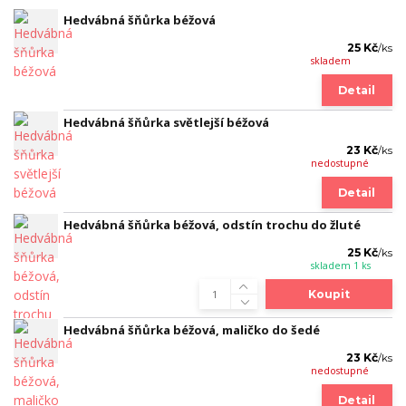
Hedvábná šňůrka béžová
25 Kč
/
ks
skladem
Detail
Hedvábná šňůrka světlejší béžová
23 Kč
/
ks
nedostupné
Detail
Hedvábná šňůrka béžová, odstín trochu do žluté
25 Kč
/
ks
skladem 1 ks
Koupit
Hedvábná šňůrka béžová, maličko do šedé
23 Kč
/
ks
nedostupné
Detail