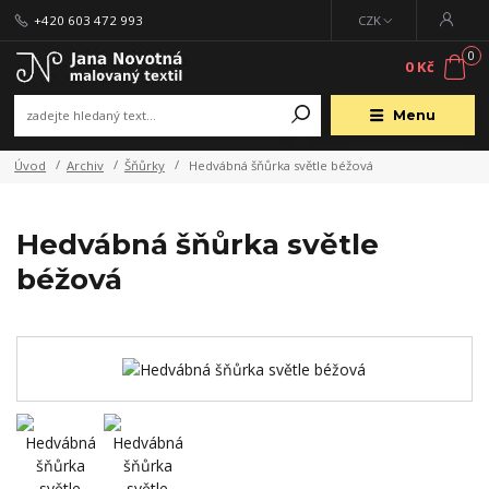
+420 603 472 993
CZK
0
0 Kč
Menu
Úvod
Archiv
Šňůrky
Hedvábná šňůrka světle béžová
Hedvábná šňůrka světle
béžová