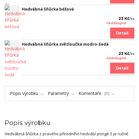
Hedvábná šňůrka béžová
23 Kč
/
ks
nedostupné
Detail
Hedvábná šňůrka světloučká modro-šedá
23 Kč
/
ks
nedostupné
Detail
Popis výrobku
Parametry
Komentáře
0
Popis výrobku
Hedvábná šňůrka z pravého přírodního hedvábí pongé 5 je ručně