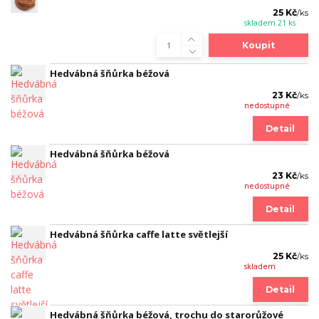
25 Kč
/
ks
skladem 21 ks
Koupit
Hedvábná šňůrka béžová
23 Kč
/
ks
nedostupné
Detail
Hedvábná šňůrka béžová
23 Kč
/
ks
nedostupné
Detail
Hedvábná šňůrka caffe latte světlejší
25 Kč
/
ks
skladem
Detail
Hedvábná šňůrka béžová, trochu do starorůžové