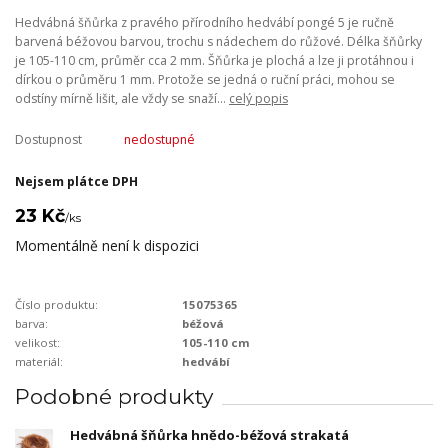
Hedvábná šňůrka z pravého přírodního hedvábí pongé 5 je ručně
barvená béžovou barvou, trochu s nádechem do růžové. Délka šňůrky
je 105-110 cm, průměr cca 2 mm. Šňůrka je plochá a lze ji protáhnou i
dírkou o průměru 1 mm. Protože se jedná o ruční práci, mohou se
odstíny mírně lišit, ale vždy se snaží...
celý popis
Dostupnost
nedostupné
Nejsem plátce DPH
23 Kč
/
ks
Momentálně není k dispozici
Číslo produktu:
15075365
barva:
béžová
velikost:
105-110 cm
materiál:
hedvábí
Podobné produkty
Hedvábná šňůrka hnědo-béžová strakatá