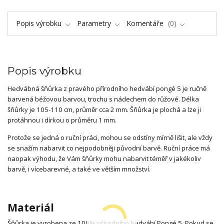
Popis výrobku
Parametry
Komentáře
0
Popis výrobku
Hedvábná šňůrka z pravého přírodního hedvábí pongé 5 je ručně
barvená béžovou barvou, trochu s nádechem do růžové. Délka
šňůrky je 105-110 cm, průměr cca 2 mm. Šňůrka je plochá a lze ji
protáhnou i dírkou o průměru 1 mm.
Protože se jedná o ruční práci, mohou se odstíny mírně lišit, ale vždy
se snažím nabarvit co nejpodobněji původní barvě. Ruční práce má
naopak výhodu, že Vám šňůrky mohu nabarvit téměř v jakékoliv
barvě, i vícebarevné, a také ve větším množství.
Materiál
Šňůrka je vyrobena ze 100% přírodního hedvábí Pongé 5. Pokud se