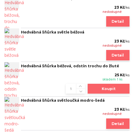
23 Kč
/
ks
nedostupné
Detail
Hedvábná šňůrka světle béžová
23 Kč
/
ks
nedostupné
Detail
Hedvábná šňůrka béžová, odstín trochu do žluté
25 Kč
/
ks
skladem 1 ks
Koupit
Hedvábná šňůrka světloučká modro-šedá
23 Kč
/
ks
nedostupné
Detail