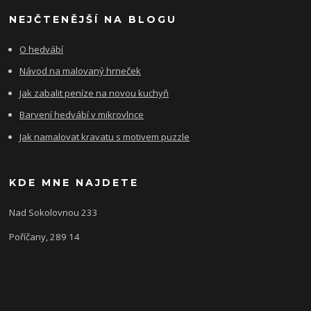
NEJČTENĚJŠÍ NA BLOGU
O hedvábí
Návod na malovaný hrneček
Jak zabalit peníze na novou kuchyň
Barvení hedvábí v mikrovlnce
Jak namalovat kravatu s motivem puzzle
KDE MNE NAJDETE
Nad Sokolovnou 233
Poříčany, 289 14