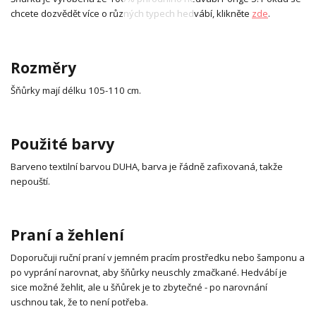
chcete dozvědět více o různých typech hedvábí, klikněte
zde
.
Rozměry
Šňůrky mají délku 105-110 cm.
Použité barvy
Barveno textilní barvou DUHA, barva je řádně zafixovaná, takže
nepouští.
Praní a žehlení
Doporučuji ruční praní v jemném pracím prostředku nebo šamponu a
po vyprání narovnat, aby šňůrky neuschly zmačkané. Hedvábí je
sice možné žehlit, ale u šňůrek je to zbytečné - po narovnání
uschnou tak, že to není potřeba.