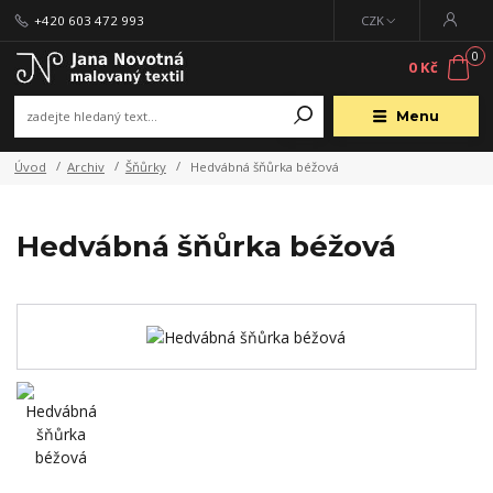
+420 603 472 993
CZK
0
0 Kč
Menu
Úvod
Archiv
Šňůrky
Hedvábná šňůrka béžová
Hedvábná šňůrka béžová