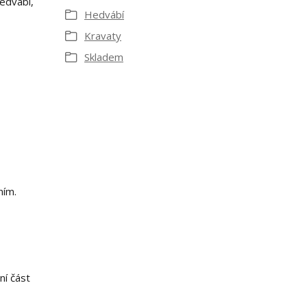
edvábí,
Hedvábí
Kravaty
Skladem
ním.
ní část