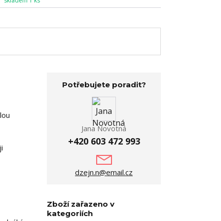
skladem 1 ks
Potřebujete poradit?
lou
Jana Novotná
+420 603 472 993
i
dzejn.n@email.cz
Zboží zařazeno v
kategoriích