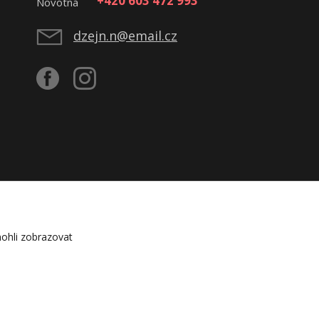
+420 603 472 993
dzejn.n@email.cz
ohli zobrazovat