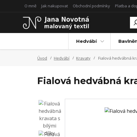
O mně
Jak nakupovat
Obchodní podmínky
Platba a d
Hedvábí
Bavlněn
Úvod
Hedvábí
Kravaty
Fialová hedvábná kra
Fialová hedvábná kra