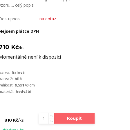
vzoru. ...
celý popis
Dostupnost
na dotaz
Nejsem plátce DPH
710 Kč
/
ks
Momentálně není k dispozici
barva:
fialová
barva 2:
bílá
velikost:
9,5x140 cm
materiál:
hedvábí
Koupit
810 Kč
/
ks