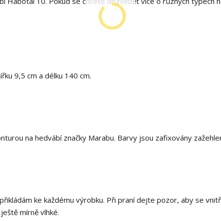
í Habotai 10. Pokud se chcete dozvědět více o různých typech h
šířku 9,5 cm a délku 140 cm.
nturou na hedvábí značky Marabu. Barvy jsou zafixovány zažehle
 přikládám ke každému výrobku. Při praní dejte pozor, aby se vnitř
 ještě mírně vlhké.