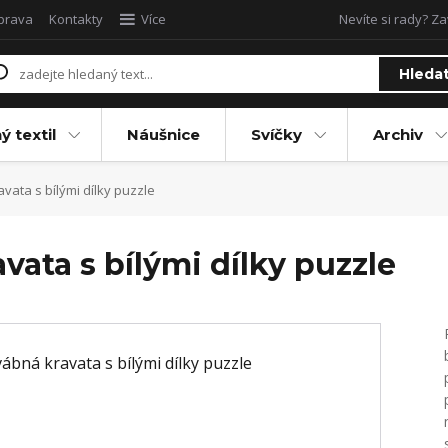
oprava
Kontakty
Více
Nevíte si rady? Za
Hleda
ý textil
Náušnice
Svíčky
Archiv
vata s bílými dílky puzzle
vata s bílými dílky puzzle