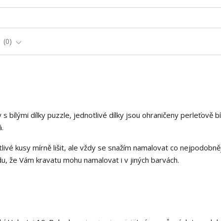
e
0
bílými dílky puzzle, jednotlivé dílky jsou ohraničeny perleťově bí
á.
livé kusy mírně lišit, ale vždy se snažím namalovat co nejpodobněj
, že Vám kravatu mohu namalovat i v jiných barvách.