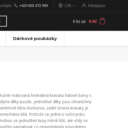
volejte.
+420 603 472 993
CZK
Přihlášení
0
ks
za
0 Kč
t
Dárkové poukázky
Ručně malovaná hedvábná kravata fialové barvy s
bílými dílky puzzle, jednotlivé dílky jsou ohraničeny
perleťově bílou konturou, zadní strana kravaty je
ponechána bílá. Protože se jedná o ruční práci,
mohou se jednotlivé kusy mírně lišit, ale vždy se
snažím namalovat co nejpodobněji původnímu