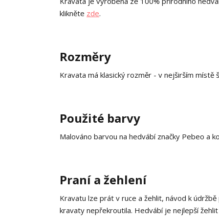
Kravata je vyrobena ze 100% přírodního hedváb
klikněte
zde
.
Rozměry
Kravata má klasický rozměr - v nejširším místě 
Použité barvy
Malováno barvou na hedvábí značky Pebeo a ko
Praní a žehlení
Kravatu lze prát v ruce a žehlit, návod k údržbě
kravaty nepřekroutila. Hedvábí je nejlepší žehlit