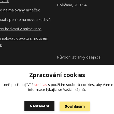
dvábí
Poříčany, 289 14
d na malovaný hrneček
abalit peníze na novou kuchyň
ní hedvábí v mikrovlnce
namalovat kravatu s motivem
le
Původní stránky
dzejn.cz
Zpracování cookies
rtneři potřebují Váš
souhlas
s použitím souborů cookies, aby Vám m
informace týkající se Vašich zájmů.
Vytvořeno na
Eshop-rychle.cz
Nastavení
Souhlasím