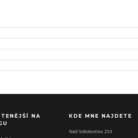
ČTENĚJŠÍ NA
KDE MNE NAJDETE
GU
Nad Sokolovnou 233