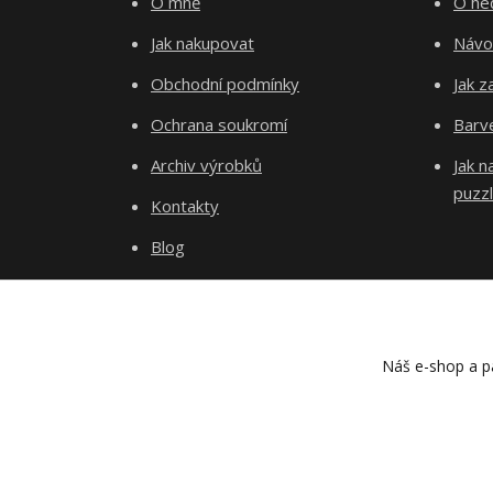
O mně
O he
Jak nakupovat
Návo
Obchodní podmínky
Jak z
Ochrana soukromí
Barve
Archiv výrobků
Jak 
puzz
Kontakty
Blog
Náš e-shop a pa